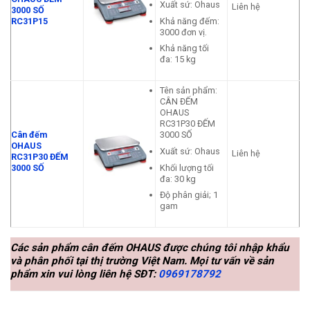
Xuất sứ: Ohaus
Liên hệ
3000 SỐ
Khả năng đếm:
RC31P15
3000 đơn vị.
Khả năng tối
đa: 15 kg
Tên sản phẩm:
CÂN ĐẾM
OHAUS
RC31P30 ĐẾM
Cân đếm
3000 SỐ
OHAUS
Xuất sứ: Ohaus
Liên hệ
RC31P30 ĐẾM
Khối lượng tối
3000 SỐ
đa: 30 kg
Độ phân giải; 1
gam
Các sản phẩm cân đếm OHAUS được chúng tôi nhập khẩu
và phân phối tại thị trường Việt Nam. Mọi tư vấn về sản
phẩm xin vui lòng liên hệ SĐT:
0969178792