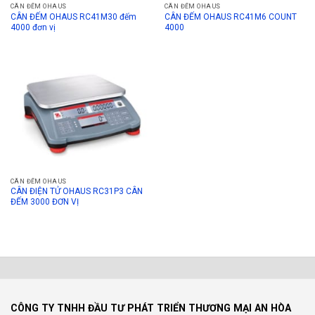
CÂN ĐẾM OHAUS
CÂN ĐẾM OHAUS
CÂN ĐẾM OHAUS RC41M30 đếm
CÂN ĐẾM OHAUS RC41M6 COUNT
4000 đơn vị
4000
CÂN ĐẾM OHAUS
CÂN ĐIỆN TỬ OHAUS RC31P3 CÂN
ĐẾM 3000 ĐƠN VỊ
CÔNG TY TNHH ĐẦU TƯ PHÁT TRIỂN THƯƠNG MẠI AN HÒA