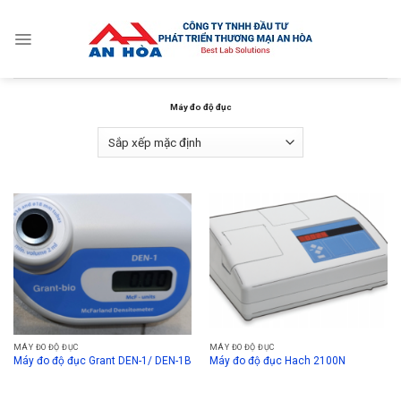
Skip
to
content
Máy đo độ đục
MÁY ĐO ĐỘ ĐỤC
MÁY ĐO ĐỘ ĐỤC
Máy đo độ đục Grant DEN-1/ DEN-1B
Máy đo độ đục Hach 2100N