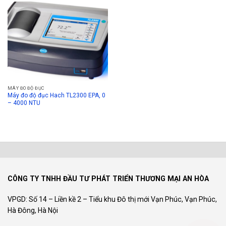
MÁY ĐO ĐỘ ĐỤC
Máy đo độ đục Hach TL2300 EPA, 0
– 4000 NTU
CÔNG TY TNHH ĐẦU TƯ PHÁT TRIỂN THƯƠNG MẠI AN HÒA
VPGD: Số 14 – Liền kề 2 – Tiểu khu Đô thị mới Vạn Phúc, Vạn Phúc,
Hà Đông, Hà Nội