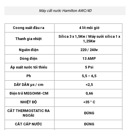
Máy cất nước Hamilton AWC/4D
Coong xuất đầu ra
4 lít mỗi giờ
Silica 3 x 1,5Kw / Máy sưởi silica 1 x
Thanh gia nhiệt
1,25Kw
Nguồn điện
220 / 240v
Dòng điện
13 AMP
Áp xuất nước tối thiểu
5 Psi
Ph
5,5 – 6,5
DÂY DẪN µs / cm
<2,5
Điện trở MEGOHM-CM
0,66
NHIỆT ĐỘ
<35 ° C
CẮT THERMOSTATIC RA
ĐÚNG
NGOÀI
CẮT CẤP NƯỚC
ĐÚNG