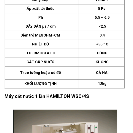
Áp xuất tối thiểu
5 Psi
Ph
5,5 – 6,5
DÂY DẪN µs / cm
<2,5
Điện trở MEGOHM-CM
0,4
NHIỆT ĐỘ
<35 ° C
THERMOSTATIC
ĐÚNG
CẮT CẤP NƯỚC
KHÔNG
Treo tường hoặc có đế
CẢ HAI
KHỐI LƯỢNG TỊNH
12kg
Máy cất nước 1 lần HAMILTON WSC/4S