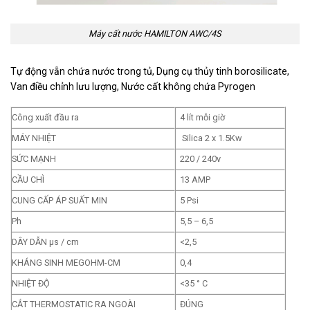
Máy cất nước HAMILTON AWC/4S
Tự động vẫn chứa nước trong tủ, Dụng cụ thủy tinh borosilicate,
Van điều chỉnh lưu lượng, Nước cất không chứa Pyrogen
Công xuất đầu ra
4 lít mỗi giờ
MÁY NHIỆT
Silica 2 x 1.5Kw
SỨC MẠNH
220 / 240v
CẦU CHÌ
13 AMP
CUNG CẤP ÁP SUẤT MIN
5 Psi
Ph
5,5 – 6,5
DÂY DẪN µs / cm
<2,5
KHÁNG SINH MEGOHM-CM
0,4
NHIỆT ĐỘ
<35 ° C
CẮT THERMOSTATIC RA NGOÀI
ĐÚNG