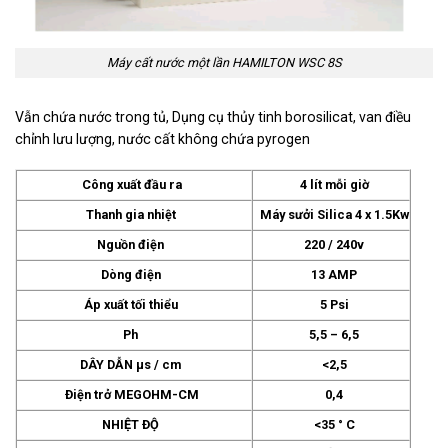
Máy cất nước một lần HAMILTON WSC 8S
Vẫn chứa nước trong tủ, Dụng cụ thủy tinh borosilicat, van điều
chỉnh lưu lượng, nước cất không chứa pyrogen
Công xuất đầu ra
4 lít mỗi giờ
Thanh gia nhiệt
Máy sưởi Silica 4 x 1.5Kw
Nguồn điện
220 / 240v
Dòng điện
13 AMP
Áp xuất tối thiểu
5 Psi
Ph
5,5 – 6,5
DÂY DẪN µs / cm
<2,5
Điện trở MEGOHM-CM
0,4
NHIỆT ĐỘ
<35 ° C