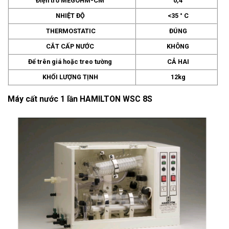
Điện trở MEGOHM-CM
0,4
NHIỆT ĐỘ
<35 ° C
THERMOSTATIC
ĐÚNG
CẮT CẤP NƯỚC
KHÔNG
Để trên giá hoặc treo tường
CẢ HAI
KHỐI LƯỢNG TỊNH
12kg
Máy cất nước 1 lần HAMILTON WSC 8S