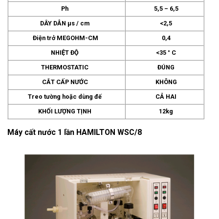
Ph
5,5 – 6,5
DÂY DẪN µs / cm
<2,5
Điện trở MEGOHM-CM
0,4
NHIỆT ĐỘ
<35 ° C
THERMOSTATIC
ĐÚNG
CẮT CẤP NƯỚC
KHÔNG
Treo tường hoặc dùng đế
CẢ HAI
KHỐI LƯỢNG TỊNH
12kg
Máy cất nước 1 lần HAMILTON
WSC/8