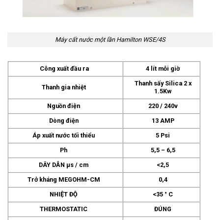
Máy cất nước một lần Hamilton WSE/4S
Công xuất đầu ra
4 lít mỗi giờ
Thanh sấy Silica 2 x
Thanh gia nhiệt
1.5Kw
Nguồn điện
220 / 240v
Dòng điện
13 AMP
Áp xuất nước tối thiểu
5 Psi
Ph
5,5 – 6,5
DÂY DẪN µs / cm
<2,5
Trở kháng MEGOHM-CM
0,4
NHIỆT ĐỘ
<35 ° C
THERMOSTATIC
ĐÚNG