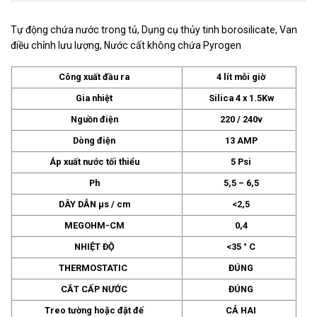
Tự động chứa nước trong tủ, Dụng cụ thủy tinh borosilicate, Van
điều chỉnh lưu lượng, Nước cất không chứa Pyrogen
Công xuất đầu ra
4 lít mỗi giờ
Gia nhiệt
Silica 4 x 1.5Kw
Nguồn điện
220 / 240v
Dòng điện
13 AMP
Áp xuất nước tối thiểu
5 Psi
Ph
5,5 – 6,5
DÂY DẪN µs / cm
<2,5
MEGOHM-CM
0,4
NHIỆT ĐỘ
<35 ° C
THERMOSTATIC
ĐÚNG
CẮT CẤP NƯỚC
ĐÚNG
Treo tường hoặc đặt đế
CẢ HAI