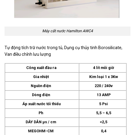
Máy cất nước Hamilton AWC4
Tự động tích trữ nước trong tủ, Dụng cụ thủy tinh Borosilicate,
Van điều chỉnh lưu lượng
Công xuất đầu ra
4 lít mỗi giờ
Gia nhiệt
Kim loại 1 x 3Kw
Nguồn điện
220 / 240v
Dòng điện
13 AMP
Áp xuất nước tối thiểu
5 Psi
Ph
5,5 – 6,5
DÂY DẪN µs / cm
<2,5
MEGOHM-CM
0,4