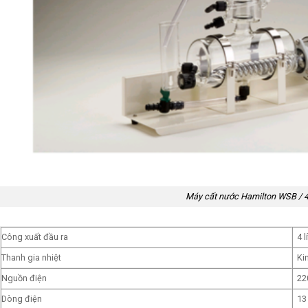
Máy cất nước Hamilton WSB / 
Công xuất đầu ra
4 l
Thanh gia nhiệt
Ki
Nguồn điện
22
Dòng điện
13