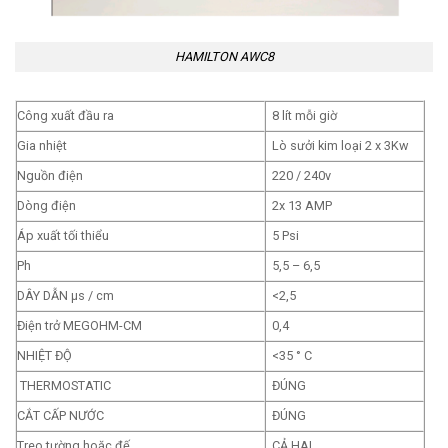
HAMILTON AWC8
Công xuất đầu ra
8 lít mỗi giờ
Gia nhiệt
Lò sưởi kim loại 2 x 3Kw
Nguồn điện
220 / 240v
Dòng điện
2x 13 AMP
Áp xuất tối thiểu
5 Psi
Ph
5,5 – 6,5
DÂY DẪN µs / cm
<2,5
Điện trở MEGOHM-CM
0,4
NHIỆT ĐỘ
<35 ° C
THERMOSTATIC
ĐÚNG
CẮT CẤP NƯỚC
ĐÚNG
Treo tường hoặc đế
CẢ HAI