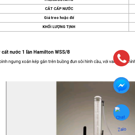
CẮT CẤP NƯỚC
Giá treo hoặc đế
KHỐI LƯỢNG TỊNH
 cất nước 1 lần Hamilton WSS/8
bình ngưng xoắn kép gắn trên buồng đun sôi hình cầu, với van điều chỉnh