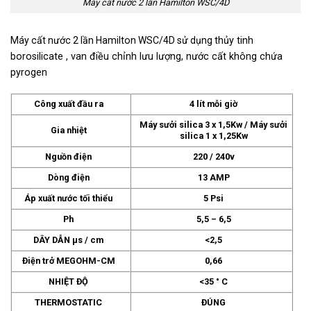
Máy cất nước 2 lần Hamilton WSC/4D
Máy cất nước 2 lần Hamilton WSC/4D sử dụng t
hủy tinh
b
orosilicate , van điều chỉnh lưu lượng, nước cất không chứa
pyrogen
Công xuất đầu ra
4 lít mỗi giờ
Máy sưởi silica 3 x 1,5Kw / Máy sưởi
Gia nhiệt
silica 1 x 1,25Kw
Nguồn điện
220 / 240v
Dòng điện
13 AMP
Áp xuất nước tối thiểu
5 Psi
Ph
5,5 – 6,5
DÂY DẪN µs / cm
<2,5
Điện trở MEGOHM-CM
0,66
NHIỆT ĐỘ
<35 ° C
THERMOSTATIC
ĐÚNG