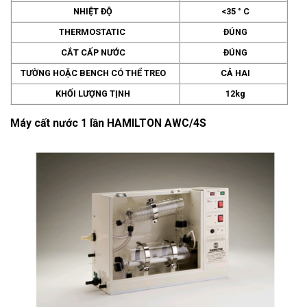
NHIỆT ĐỘ
<35 ° C
THERMOSTATIC
ĐÚNG
CẮT CẤP NƯỚC
ĐÚNG
TƯỜNG HOẶC BENCH CÓ THỂ TREO
CẢ HAI
KHỐI LƯỢNG TỊNH
12kg
Máy cất nước 1 lần HAMILTON AWC/4S