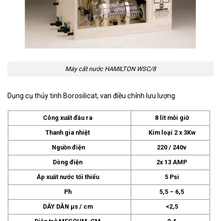
Máy cất nước HAMILTON WSC/8
Dụng cụ thủy tinh Borosilicat, van điều chỉnh lưu lượng
Công xuất đầu ra
8 lít mỗi giờ
Thanh gia nhiệt
Kim loại 2 x 3Kw
Nguồn điện
220 / 240v
Dòng điện
2x 13 AMP
Áp xuất nước tối thiểu
5 Psi
Ph
5,5 – 6,5
DÂY DẪN µs / cm
<2,5