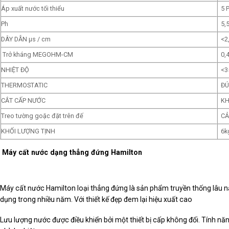
Áp xuất nước tối thiểu
5 
Ph
5,
DÂY DẪN µs / cm
<2
Trở kháng MEGOHM-CM
0,
NHIỆT ĐỘ
<3
THERMOSTATIC
Đ
CẮT CẤP NƯỚC
K
Treo tường goặc đặt trên đế
CẢ
KHỐI LƯỢNG TỊNH
6k
Máy cất nước dạng thẳng đứng Hamilton
Máy cất nước Hamilton loại thẳng đứng là sản phẩm truyền thống lâu 
dụng trong nhiều năm. Với thiết kế đẹp đem lại hiệu xuất cao
Lưu lượng nước được điều khiển bởi một thiết bị cấp không đổi. Tính nă