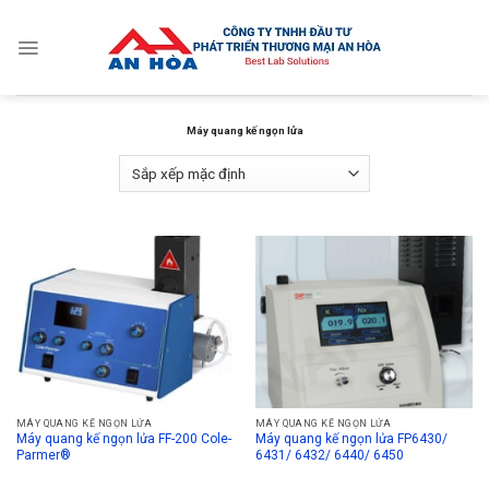
Skip
to
content
Máy quang kế ngọn lửa
MÁY QUANG KẾ NGỌN LỬA
MÁY QUANG KẾ NGỌN LỬA
Máy quang kế ngọn lửa FF-200 Cole-
Máy quang kế ngọn lửa FP6430/
Parmer®
6431/ 6432/ 6440/ 6450