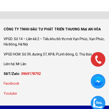
CÔNG TY TNHH ĐẦU TƯ PHÁT TRIỂN THƯƠNG MẠI AN HÒA
VPGD: Số 14 – Liền kề 2 – Tiểu khu Đô thị mới Vạn Phúc, Vạn Phúc,
Hà Đông, Hà Nội
VPGD HCM: Số 39, đường 37, KP.8, P.Linh Đông, Q. Thủ Đức, HCM
Liên hệ: Mr Lân
SĐT/Zalo:
0969178792
Facebook
Youtube