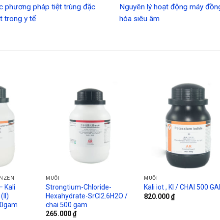
c phương pháp tiệt trùng đặc
Nguyên lý hoạt động máy đồn
t trong y tế
hóa siêu âm
ENZEN
MUỐI
MUỐI
 Kali
Strongtium-Chloride-
Kali iot , KI / CHAI 500 G
II)
Hexahydrate-SrCl2.6H2O /
820.000
₫
500gam
chai 500 gam
265.000
₫