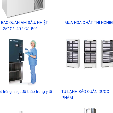
 BẢO QUẢN ÂM SÂU, NHIỆT
MUA HÓA CHẤT THÍ NGHI
 -25° C/ -40 ° C/ -80°…
ệt trùng nhiệt độ thấp trong y tế
TỦ LẠNH BẢO QUẢN DƯỢC
PHẨM