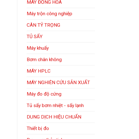
MÁY ĐỒNG HÓA
Máy trộn công nghiệp
CÂN TỶ TRỌNG
TỦ SẤY
Máy khuấy
Bơm chân không
MÁY HPLC
MÁY NGHIÊN CỨU SẢN XUẤT
Máy đo độ cứng
Tủ sấy bơm nhiệt - sấy lạnh
DUNG DỊCH HIỆU CHUẨN
Thiết bị đo