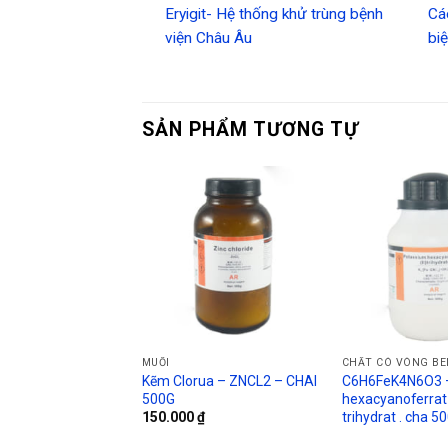
Eryigit- Hệ thống khử trùng bệnh
Cá
viện Châu Âu
biệ
SẢN PHẨM TƯƠNG TỰ
MUỐI
CHẤT CÓ VÒNG B
Kẽm Clorua – ZNCL2 – CHAI
C6H6FeK4N6O3 –
500G
hexacyanoferrat (
trihydrat . cha 
150.000
₫