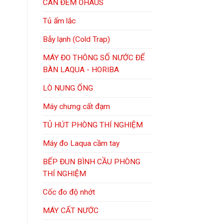
CÂN ĐẾM OHAUS
Tủ ấm lắc
Bẫy lạnh (Cold Trap)
MÁY ĐO THÔNG SỐ NƯỚC ĐỂ
BÀN LAQUA - HORIBA
LÒ NUNG ỐNG
Máy chưng cất đạm
TỦ HÚT PHÒNG THÍ NGHIỆM
Máy đo Laqua cầm tay
BẾP ĐUN BÌNH CẦU PHÒNG
THÍ NGHIỆM
Cốc đo độ nhớt
MÁY CẤT NƯỚC