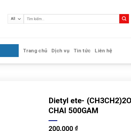
Tìm
kiếm:
Trang chủ
Dịch vụ
Tin tức
Liên hệ
Dietyl ete- (CH3CH2)2
CHAI 500GAM
200.000
₫