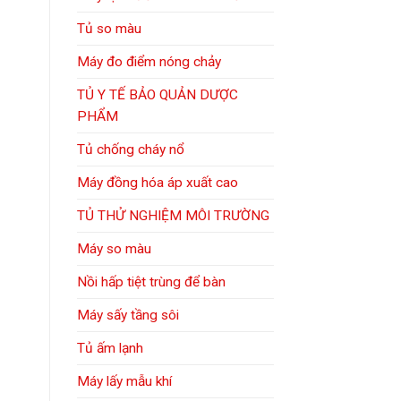
Tủ so màu
Máy đo điểm nóng chảy
TỦ Y TẾ BẢO QUẢN DƯỢC
PHẨM
Tủ chống cháy nổ
Máy đồng hóa áp xuất cao
TỦ THỬ NGHIỆM MÔI TRƯỜNG
Máy so màu
Nồi hấp tiệt trùng để bàn
Máy sấy tầng sôi
Tủ ấm lạnh
Máy lấy mẫu khí