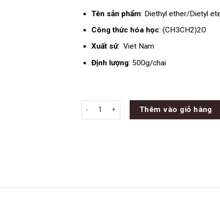
Tên sản phẩm
: Diethyl ether/Dietyl et
Công thức hóa học
: (CH3CH2)2O
Xuất sứ
: Viet Nam
Định lượng
: 500g/chai
Dietyl ete- (CH3CH2)2O CHAI 500GAM số l
Thêm vào giỏ hàng