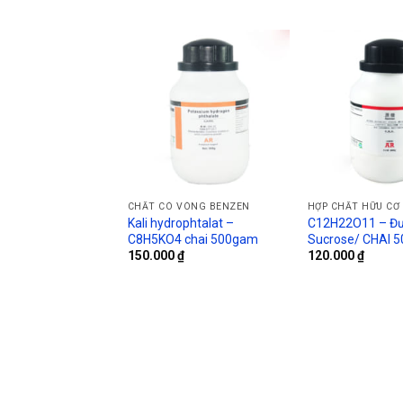
CHẤT CÓ VÒNG BENZEN
HỢP CHẤT HỮU CƠ
Kali hydrophtalat –
C12H22O11 – Đ
C8H5KO4 chai 500gam
Sucrose/ CHAI 
150.000
₫
120.000
₫