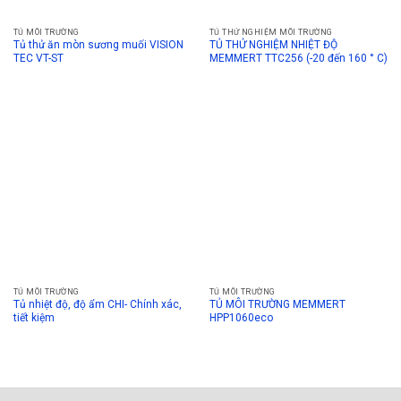
TỦ MÔI TRƯỜNG
TỦ THỬ NGHIỆM MÔI TRƯỜNG
Tủ thử ăn mòn sương muối VISION
TỦ THỬ NGHIỆM NHIỆT ĐỘ
TEC VT-ST
MEMMERT TTC256 (-20 đến 160 ° C)
TỦ MÔI TRƯỜNG
TỦ MÔI TRƯỜNG
Tủ nhiệt độ, độ ẩm CHI- Chính xác,
TỦ MÔI TRƯỜNG MEMMERT
tiết kiệm
HPP1060eco