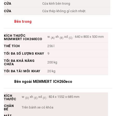
CỬA
Cửa kính bên trong
CỬA
Cửa thép không gỉ cách nhiệt.
Bên trong
KÍCH THƯỚC
w
xh
xd
: 640 x 800 x 500 mm
(A)
(B)
(C)
MEMMERT ICH260ECO
THỂ TÍCH
256 l
TỐI ĐA SỐ LƯỢNG KHAY
9
TỐI ĐA KHẢ NĂNG
200 kg
CHỨA
TỐI ĐA TẢI MỖI KHAY
20 kg
Bên ngoài MEMMERT ICH260eco
KÍCH
w
xh
xd
: 824 x 1552 x 685 mm
(D)
(E)
(F)
THƯỚC
CHÂN
Trên bánh xe có khóa
ĐẾ
MẶT