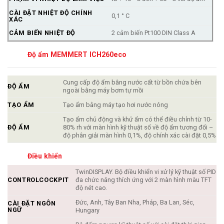
CÀI ĐẶT NHIỆT ĐỘ CHÍNH
0,1 ° C
XÁC
CẢM BIẾN NHIỆT ĐỘ
2 cảm biến Pt100 DIN Class A
Độ ẩm MEMMERT ICH260eco
Cung cấp độ ẩm bằng nước cất từ ​​bồn chứa bên
ĐỘ ẨM
ngoài bằng máy bơm tự mồi
TẠO ẨM
Tạo ẩm bằng máy tạo hơi nước nóng
Tạo ẩm chủ động và khử ẩm có thể điều chỉnh từ 10-
ĐỘ ẨM
80% rh với màn hình kỹ thuật số về độ ẩm tương đối –
độ phân giải màn hình 0,1%, độ chính xác cài đặt 0,5%
Điều khiển
TwinDISPLAY. Bộ điều khiển vi xử lý kỹ thuật số PID
CONTROLCOCKPIT
đa chức năng thích ứng với 2 màn hình màu TFT
độ nét cao.
Đức, Anh, Tây Ban Nha, Pháp, Ba Lan, Séc,
CÀI ĐẶT NGÔN
NGỮ
Hungary