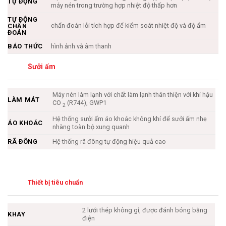
TỰ ĐỘNG
máy nén trong trường hợp nhiệt độ thấp hơn
TỰ ĐỘNG
chẩn đoán lỗi tích hợp để kiểm soát nhiệt độ và độ ẩm
CHẨN
ĐOÁN
BÁO THỨC
hình ảnh và âm thanh
Sưởi ấm
Máy nén làm lạnh với chất làm lạnh thân thiện với khí hậu
LÀM MÁT
CO
(R744), GWP1
2
Hệ thống sưởi ấm áo khoác không khí để sưởi ấm nhẹ
ÁO KHOÁC
nhàng toàn bộ xung quanh
RÃ ĐÔNG
Hệ thống rã đông tự động hiệu quả cao
Thiết bị tiêu chuẩn
2 lưới thép không gỉ, được đánh bóng bằng
KHAY
điện