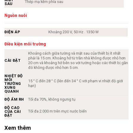
Thép mạ kẽm phía sau
SAU
Nguồn nuôi
ĐIỆN ÁP
Khoảng 230 V, 50 Hz . 1350 W
Điều kiện môi trường
Khoảng cách giữa tường và mặt sau của thiết bị ít nhất
phải là 15 cm. Khoảng hở từ trần nhà không được nhỏ hơn
CÀI ĐẶT
20 cm và khoảng hở bên so với tường hoặc các thiết bị gần
đó không được nhỏ hơn 5 cm.
NHIỆT ĐỘ
MÔI
15 ° C đến 28 ° C (lên đến 34 ° C với phạm vi nhiệt độ giới
TRƯỜNG
hạn)
XUNG
QUANH
ĐỘ ẨM RH
Tối đa 70%, không ngưng tụ
ĐỘ CAO
Tối đa 2.000 m trên mực nước biển
CỦA CÀI
ĐẶT
Xem thêm