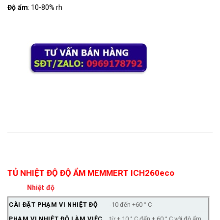
Độ ẩm
: 10-80% rh
Mô tả
TỦ NHIỆT ĐỘ ĐỘ ẨM MEMMERT ICH260eco
Nhiệt độ
CÀI ĐẶT PHẠM VI NHIỆT ĐỘ
-10 đến +60 ° C
PHẠM VI NHIỆT ĐỘ LÀM VIỆC
từ + 10 ° C đến + 60 ° C với độ ẩm