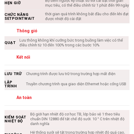
Bộ đếm ngược kỹ thuật số với cài đặt thời gian
HẸN GIỜ
mục tiêu, có thể điều chỉnh từ 1 phút đến 99 ngày
thời gian quá trình không bắt đầu cho đến khi đạt
CHỨC NĂNG
SETPOINTWAIT
được nhiệt độ cài đặt
Thông gió
Lưu thông không khí cưỡng bức trong buồng làm việc có thể
QUẠT
điều chỉnh từ 10 đến 100% trong các bước 10%
Kết nối
LƯU TRỮ
Chương trình được lưu trữ trong trường hợp mất điện
LẬP
Truyền chương trình qua giao diện Ethernet hoặc cổng USB
TRÌNH
An toàn
Bộ giới hạn nhiệt độ cơ học TB, lớp bảo vệ 1 theo tiêu
KIỂM SOÁT
chuẩn DIN 12880 để tắt chế độ sưởi. 10 ° C trên nhiệt độ
NHIỆT ĐỘ
danh nghĩa
Hệ thống sưởi sẽ tắt trong trường hợp nhiệt độ quá cao,