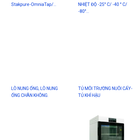
Stakpure-OmniaTap/…
NHIỆT ĐỘ -25° C/ -40 ° C/
-80°…
LÒ NUNG ỐNG, LÒ NUNG
TỦ MÔI TRƯỜNG NUÔI CẤY-
ỐNG CHÂN KHÔNG.
TỦ KHÍ HẬU