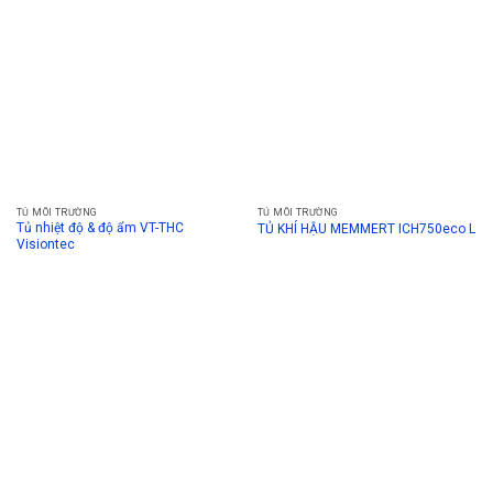
TỦ MÔI TRƯỜNG
TỦ MÔI TRƯỜNG
Tủ nhiệt độ & độ ẩm VT-THC
TỦ KHÍ HẬU MEMMERT ICH750eco L
Visiontec