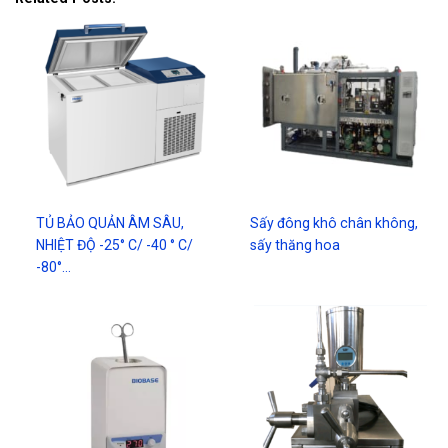
TỦ BẢO QUẢN ÂM SÂU,
Sấy đông khô chân không,
NHIỆT ĐỘ -25° C/ -40 ° C/
sấy thăng hoa
-80°…