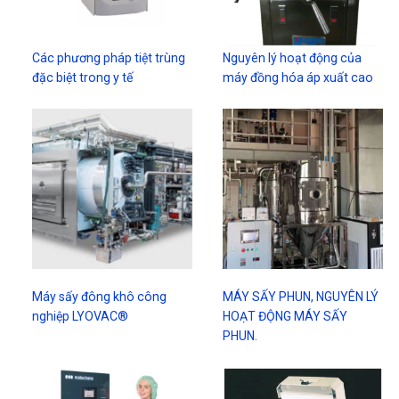
Các phương pháp tiệt trùng
Nguyên lý hoạt động của
đặc biệt trong y tế
máy đồng hóa áp xuất cao
Máy sấy đông khô công
MÁY SẤY PHUN, NGUYÊN LÝ
nghiệp LYOVAC®
HOẠT ĐỘNG MÁY SẤY
PHUN.