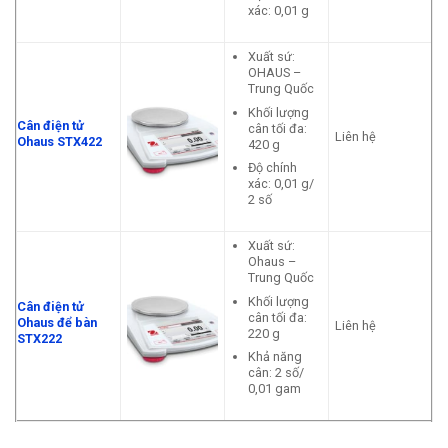
xác: 0,01 g
Xuất sứ:
OHAUS –
Trung Quốc
Khối lượng
Cân điện tử
cân tối đa:
Liên hệ
Ohaus STX422
420 g
Độ chính
xác: 0,01 g/
2 số
Xuất sứ:
Ohaus –
Trung Quốc
Khối lượng
Cân điện tử
cân tối đa:
Ohaus để bàn
Liên hệ
220 g
STX222
Khả năng
cân: 2 số/
0,01 gam