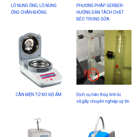
LÒ NUNG ỐNG, LÒ NUNG
PHƯƠNG PHÁP GERBER-
ỐNG CHÂN KHÔNG.
HƯỚNG DẪN TÁCH CHẤT
BÉO TRONG SỮA
CÂN ĐIỆN TỬ ĐO ĐỘ ẨM
Dịch vụ hàn thủy tinh bị
vỡ,gãy chuyên nghiệp uy tín