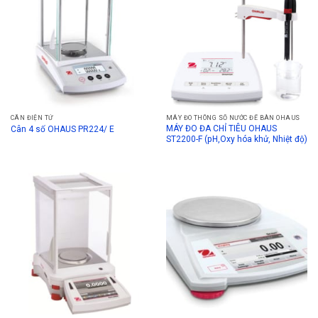
CÂN ĐIỆN TỬ
MÁY ĐO THÔNG SỐ NƯỚC ĐỂ BÀN OHAUS
MÁY ĐO ĐA CHỈ TIÊU OHAUS
Cân 4 số OHAUS PR224/ E
ST2200-F (pH,Oxy hóa khử, Nhiệt độ)