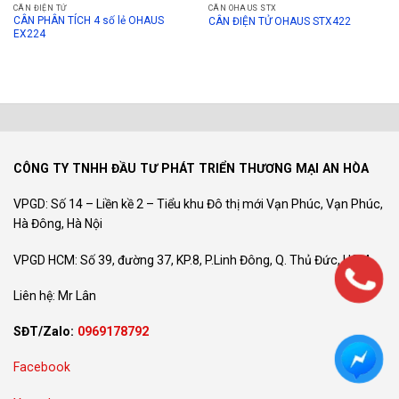
CÂN ĐIỆN TỬ
CÂN OHAUS STX
CÂN PHÂN TÍCH 4 số lẻ OHAUS
CÂN ĐIỆN TỬ OHAUS STX422
EX224
CÔNG TY TNHH ĐẦU TƯ PHÁT TRIỂN THƯƠNG MẠI AN HÒA
VPGD: Số 14 – Liền kề 2 – Tiểu khu Đô thị mới Vạn Phúc, Vạn Phúc,
Hà Đông, Hà Nội
VPGD HCM: Số 39, đường 37, KP.8, P.Linh Đông, Q. Thủ Đức, HCM
Liên hệ: Mr Lân
SĐT/Zalo:
0969178792
Facebook