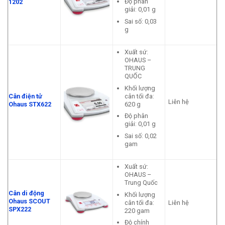
Độ phân
1202
giải: 0,01 g
Sai số: 0,03
g
Xuất sứ:
OHAUS –
TRUNG
QUỐC
Khối lượng
cân tối đa:
Cân điện tử
Liên hệ
620 g
Ohaus STX622
Độ phân
giải: 0,01 g
Sai số: 0,02
gam
Xuất sứ:
OHAUS –
Trung Quốc
Cân di động
Khối lượng
Ohaus SCOUT
cân tối đa:
Liên hệ
SPX222
220 gam
Độ chính