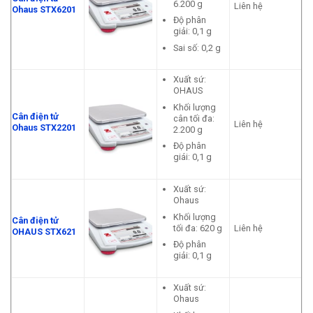
6.200 g
Liên hệ
Ohaus STX6201
Độ phân
giải: 0,1 g
Sai số: 0,2 g
Xuất sứ:
OHAUS
Khối lượng
Cân điện tử
cân tối đa:
Liên hệ
Ohaus STX2201
2.200 g
Độ phân
giái: 0,1 g
Xuất sứ:
Ohaus
Khối lượng
Cân điện tử
tối đa: 620 g
Liên hệ
OHAUS STX621
Độ phân
giải: 0,1 g
Xuất sứ:
Ohaus