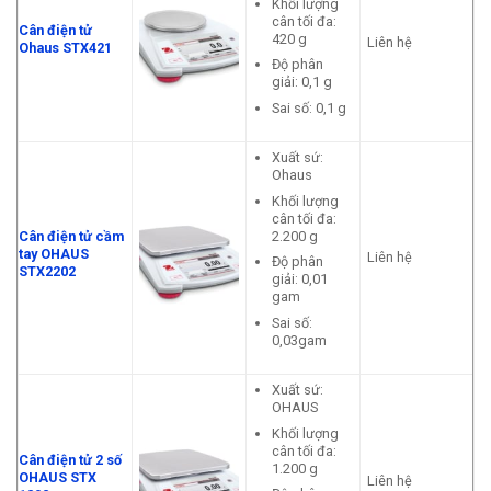
Khối lượng
cân tối đa:
Cân điện tử
420 g
Liên hệ
Ohaus STX421
Độ phân
giải: 0,1 g
Sai số: 0,1 g
Xuất sứ:
Ohaus
Khối lượng
cân tối đa:
2.200 g
Cân điện tử cầm
tay OHAUS
Liên hệ
Độ phân
STX2202
giải: 0,01
gam
Sai số:
0,03gam
Xuất sứ:
OHAUS
Khối lượng
cân tối đa:
Cân điện tử 2 số
1.200 g
OHAUS STX
Liên hệ