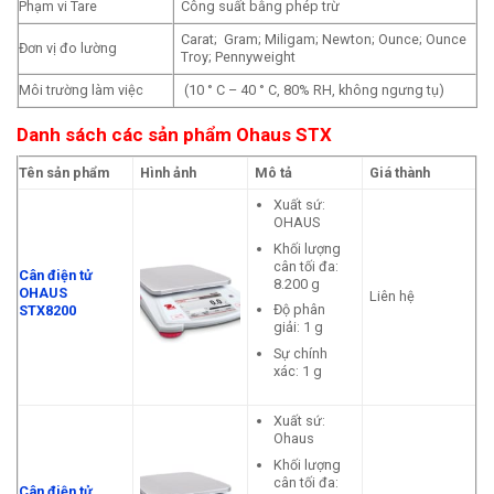
Phạm vi Tare
Công suất bằng phép trừ
Carat; Gram; Miligam; Newton; Ounce; Ounce
Đơn vị đo lường
Troy; Pennyweight
Môi trường làm việc
(10 ° C – 40 ° C, 80% RH, không ngưng tụ)
Danh sách các sản phẩm Ohaus STX
Tên sản phẩm
Hình ảnh
Mô tả
Giá thành
Xuất sứ:
OHAUS
Khối lượng
cân tối đa:
Cân điện tử
8.200 g
OHAUS
Liên hệ
Độ phân
STX8200
giải: 1 g
Sự chính
xác: 1 g
Xuất sứ:
Ohaus
Khối lượng
cân tối đa:
Cân điện tử