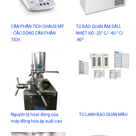
CÂN PHÂN TÍCH OHAUS MỸ
TỦ BẢO QUẢN ÂM SÂU,
- CÁC DÒNG CÂN PHÂN
NHIỆT ĐỘ -25° C/ -40 ° C/
TÍCH
-80°…
Nguyên lý hoạt động của
TỦ LẠNH BẢO QUẢN MÁU
máy đồng hóa áp xuất cao