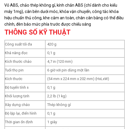
Vỏ ABS, chảo thép không gỉ, kính chắn ABS (chỉ dành cho kiểu
máy 1mg), cân bên dưới móc, khóa vận chuyển, công tắc khóa
hiệu chuẩn thủ công, khe cắm an toàn, chân cân bằng có thể điều
chỉnh, đèn báo mức phía trước được chiếu sáng
THÔNG SỐ KỸ THUẬT
Công suất tối đa
420 g
Khả năng đọc
0,1 g
Kích thước chảo
4,7 in (120 mm)
Tuổi thọ pin
6 giờ với pin dùng một lần
Kích thước
(54 mm x 224 mm x 202 mm) (HxLxW)
Độ tuyến tính ±
0,1 g
Khối lượng tịnh
2,2 lb (1 kg)
Xây dựng chảo
Thép không gỉ
Độ lặp lại, điển hình
0,1 g
Thời gian ổn định
1 giây