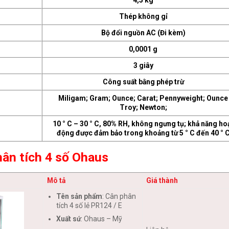
Thép không gỉ
Bộ đổi nguồn AC (Đi kèm)
0,0001 g
3 giây
Công suất bằng phép trừ
Miligam; Gram; Ounce; Carat; Pennyweight; Ounce
Troy; Newton;
10 ° C – 30 ° C, 80% RH, không ngưng tụ; khả năng ho
động được đảm bảo trong khoảng từ 5 ° C đến 40 ° 
ân tích 4 số Ohaus
Mô tả
Giá thành
Tên sản phẩm
: Cân phân
tích 4 số lẻ PR124 / E
Xuất sứ
: Ohaus – Mỹ