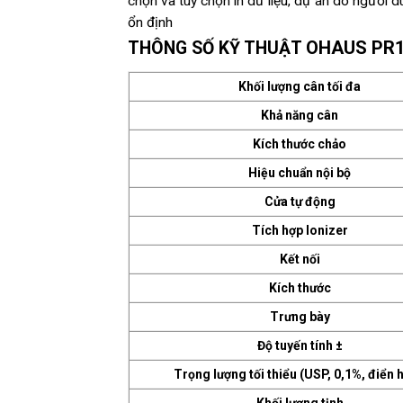
chọn và tùy chọn in dữ liệu, dự án do người d
ổn định
OHAUS PR1
THÔNG SỐ KỸ THUẬT
Khối lượng cân tối đa
Khả năng cân
Kích thước chảo
Hiệu chuẩn nội bộ
Cửa tự động
Tích hợp Ionizer
Kết nối
Kích thước
Trưng bày
Độ tuyến tính ±
Trọng lượng tối thiểu (USP, 0,1%, điển h
Khối lượng tịnh