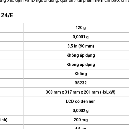
ùng xác định và ID người dùng, quá tải / tải phần mềm chỉ báo, chỉ
24/E
120 g
0,0001 g
3,5 in (90 mm)
Không áp dụng
Không áp dụng
Không
RS232
303 mm x 317 mm x 201 mm (HxLxW)
LCD có đèn nền
0,0002 g
ình)
200 mg
4,5 kg