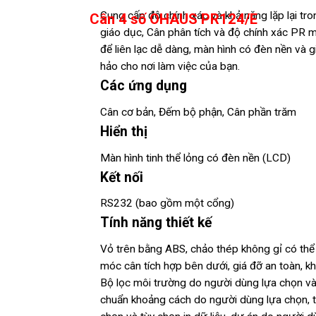
Cung cấp độ chính xác và khả năng lặp lại tr
Cân 4 số OHAUS PR124/E
giáo dục, Cân phân tích và độ chính xác PR ma
để liên lạc dễ dàng, màn hình có đèn nền và 
hảo cho nơi làm việc của bạn.
Các ứng dụng
Cân cơ bản, Đếm bộ phận, Cân phần trăm
Hiển thị
Màn hình tinh thể lỏng có đèn nền (LCD)
Kết nối
RS232 (bao gồm một cổng)
Tính năng thiết kế
Vỏ trên bằng ABS, chảo thép không gỉ có thể th
móc cân tích hợp bên dưới, giá đỡ an toàn, k
Bộ lọc môi trường do người dùng lựa chọn và 
chuẩn khoảng cách do người dùng lựa chọn, tr