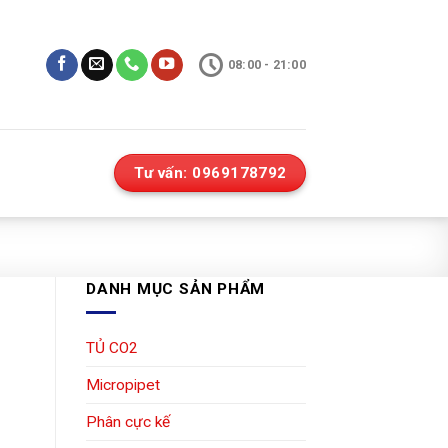
08:00 - 21:00
Tư vấn: 0969178792
DANH MỤC SẢN PHẨM
TỦ CO2
Micropipet
Phân cực kế