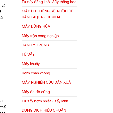
Tủ sấy đông khô- Sấy thăng hoa
p và
MÁY ĐO THÔNG SỐ NƯỚC ĐỂ
2
BÀN LAQUA - HORIBA
oàn
MÁY ĐỒNG HÓA
Máy trộn công nghiệp
CÂN TỶ TRỌNG
TỦ SẤY
Máy khuấy
Bơm chân không
MÁY NGHIÊN CỨU SẢN XUẤT
Máy đo độ cứng
Tủ sấy bơm nhiệt - sấy lạnh
ệu
 thể
DUNG DỊCH HIỆU CHUẨN