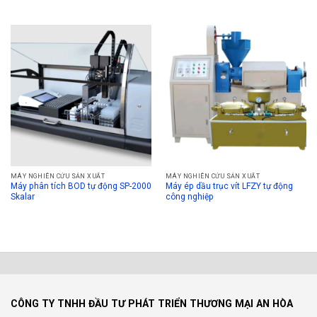
MÁY NGHIÊN CỨU SẢN XUẤT
MÁY NGHIÊN CỨU SẢN XUẤT
Máy phân tích BOD tự động SP-2000
Máy ép dầu trục vít LFZY tự động
Skalar
công nghiệp
CÔNG TY TNHH ĐẦU TƯ PHÁT TRIỂN THƯƠNG MẠI AN HÒA