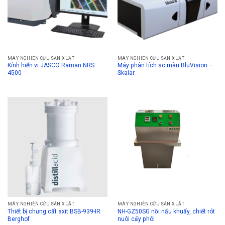
MÁY NGHIÊN CỨU SẢN XUẤT
MÁY NGHIÊN CỨU SẢN XUẤT
Kính hiển vi JASCO Raman NRS
Máy phân tích so màu BluVision –
4500
Skalar
MÁY NGHIÊN CỨU SẢN XUẤT
MÁY NGHIÊN CỨU SẢN XUẤT
Thiết bị chưng cất axit BSB-939-IR
NH-GZ50SG nồi nấu khuấy, chiết rót
Berghof
nuôi cấy phôi