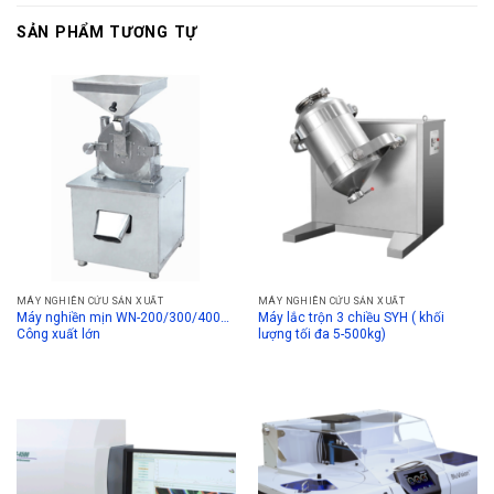
SẢN PHẨM TƯƠNG TỰ
MÁY NGHIÊN CỨU SẢN XUẤT
MÁY NGHIÊN CỨU SẢN XUẤT
Máy nghiền mịn WN-200/300/400…
Máy lắc trộn 3 chiều SYH ( khối
Công xuất lớn
lượng tối đa 5-500kg)