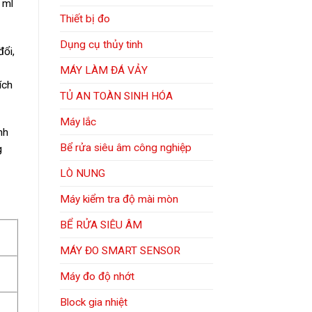
 ml
Thiết bị đo
Dụng cụ thủy tinh
đổi,
MÁY LÀM ĐÁ VẢY
ích
TỦ AN TOÀN SINH HÓA
Máy lắc
nh
Bể rửa siêu âm công nghiệp
g
LÒ NUNG
Máy kiểm tra độ mài mòn
BỂ RỬA SIÊU ÂM
MÁY ĐO SMART SENSOR
Máy đo độ nhớt
Block gia nhiệt