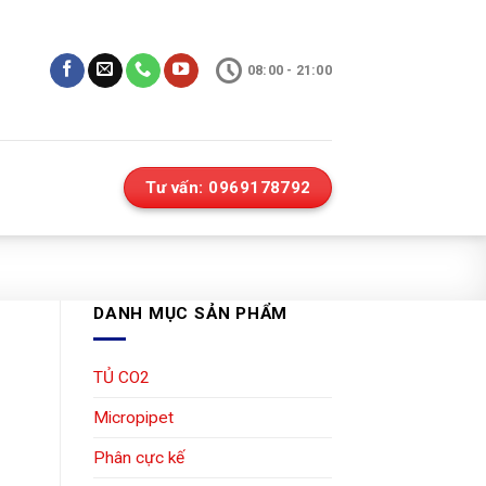
08:00 - 21:00
Tư vấn: 0969178792
DANH MỤC SẢN PHẨM
TỦ CO2
Micropipet
Phân cực kế