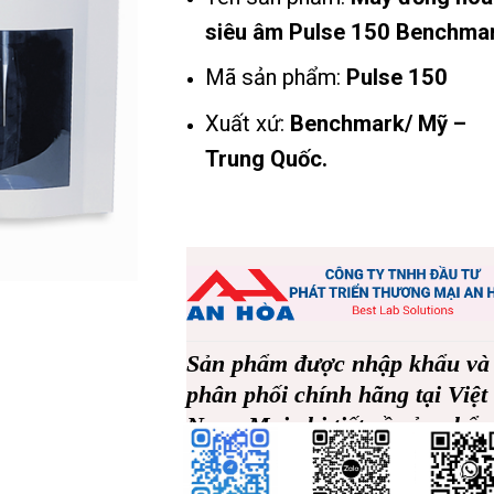
siêu âm Pulse 150 Benchma
Mã sản phẩm:
Pulse 150
Xuất xứ:
Benchmark/ Mỹ –
Trung Quốc.
Sản phẩm được nhập khẩu và
phân phối chính hãng tại Việt
Nam. Mọi chi tiết về sản phẩ
vui lòng liên
0969178792
hệ
Sđt/Zalo
: