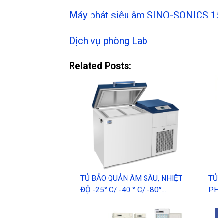
Máy phát siêu âm SINO-SONICS 
Dịch vụ phòng Lab
Related Posts:
TỦ BẢO QUẢN ÂM SÂU, NHIỆT
TỦ
ĐỘ -25° C/ -40 ° C/ -80°…
P