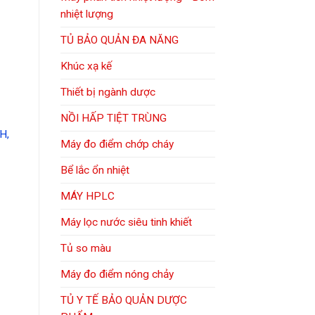
nhiệt lượng
TỦ BẢO QUẢN ĐA NĂNG
Khúc xạ kế
Thiết bị ngành dược
NỒI HẤP TIỆT TRÙNG
H,
Máy đo điểm chớp cháy
Bể lắc ổn nhiệt
MÁY HPLC
Máy lọc nước siêu tinh khiết
Tủ so màu
Máy đo điểm nóng chảy
TỦ Y TẾ BẢO QUẢN DƯỢC