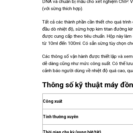
DNA và chuẩn bị mẫu cho xét nghiệm ChIP. Với
(với sừng thích hợp).
Tất cả các thành phần cần thiết cho quá trình
đầu dò nhiệt độ, sừng hợp kim titan đường k
được cung cấp theo tiêu chuẩn. Hộp này làm 
từ 10ml đến 100ml. Có sẵn sừng tùy chọn cho 
Các thông số vận hành được thiết lập và xem
dễ dàng cũng như mức công suất. Có thể lưu t
cảnh báo người dùng về nhiệt độ quá cao, quá 
Thông số kỹ thuật máy đồ
Công xuất
Tính thường xuyên
Thời gian chu kỳ (xung bật/tắt)