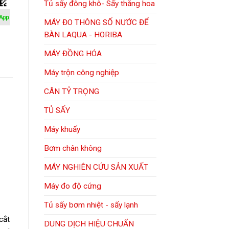
Tủ sấy đông khô- Sấy thăng hoa
MÁY ĐO THÔNG SỐ NƯỚC ĐỂ
BÀN LAQUA - HORIBA
MÁY ĐỒNG HÓA
Máy trộn công nghiệp
CÂN TỶ TRỌNG
TỦ SẤY
Máy khuấy
Bơm chân không
MÁY NGHIÊN CỨU SẢN XUẤT
Máy đo độ cứng
Tủ sấy bơm nhiệt - sấy lạnh
cắt
DUNG DỊCH HIỆU CHUẨN