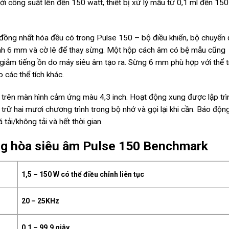
 công suất lên đến 150 watt, thiết bị xử lý mẫu từ 0,1 ml đến 150
 đồng nhất hóa đều có trong Pulse 150 – bộ điều khiển, bộ chuyển 
ính 6 mm và cờ lê để thay sừng. Một hộp cách âm có bệ mẫu cũng
giảm tiếng ồn do máy siêu âm tạo ra. Sừng 6 mm phù hợp với thể t
các thể tích khác.
 trên màn hình cảm ứng màu 4,3 inch. Hoạt động xung được lập trì
rữ hai mươi chương trình trong bộ nhớ và gọi lại khi cần. Báo độn
tải/không tải và hết thời gian.
ng hòa siêu âm Pulse 150 Benchmark
1,5 – 150 W có thể điều chỉnh liên tục
20 – 25KHz
0,1 – 99,9 giây