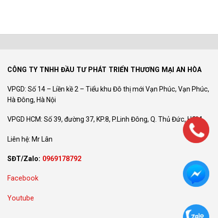
CÔNG TY TNHH ĐẦU TƯ PHÁT TRIỂN THƯƠNG MẠI AN HÒA
VPGD: Số 14 – Liền kề 2 – Tiểu khu Đô thị mới Vạn Phúc, Vạn Phúc,
Hà Đông, Hà Nội
VPGD HCM: Số 39, đường 37, KP.8, P.Linh Đông, Q. Thủ Đức, HCM
Liên hệ: Mr Lân
SĐT/Zalo:
0969178792
Facebook
Youtube