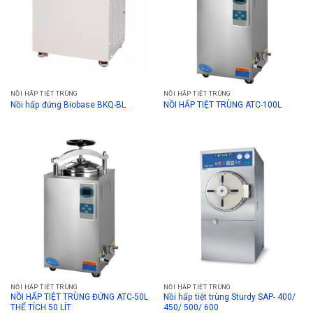
NỒI HẤP TIỆT TRÙNG
NỒI HẤP TIỆT TRÙNG
Nồi hấp đứng Biobase BKQ-BL
NỒI HẤP TIỆT TRÙNG ATC-100L
NỒI HẤP TIỆT TRÙNG
NỒI HẤP TIỆT TRÙNG
NỒI HẤP TIỆT TRÙNG ĐỨNG ATC-50L
Nồi hấp tiệt trùng Sturdy SAP- 400/
THỂ TÍCH 50 LÍT
450/ 500/ 600