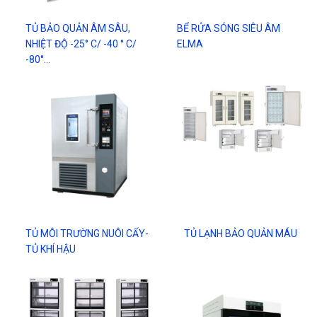
TỦ BẢO QUẢN ÂM SÂU,
BỂ RỬA SÓNG SIÊU ÂM
NHIỆT ĐỘ -25° C/ -40 ° C/
ELMA
-80°…
TỦ MÔI TRƯỜNG NUÔI CẤY-
TỦ LẠNH BẢO QUẢN MÁU
TỦ KHÍ HẬU