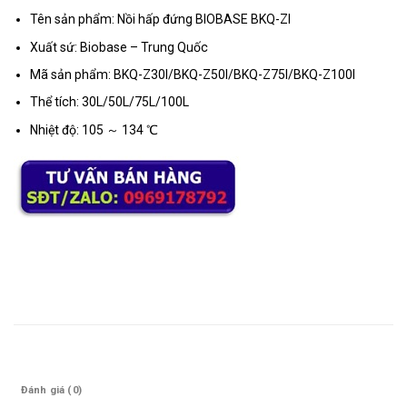
Tên sản phẩm: Nồi hấp đứng BIOBASE BKQ-ZI
Xuất sứ: Biobase – Trung Quốc
Mã sản phẩm: BKQ-Z30I/BKQ-Z50I/BKQ-Z75I/BKQ-Z100I
Thể tích: 30L/50L/75L/100L
Nhiệt độ: 105 ～ 134 ℃
Mô tả
Đánh giá (0)