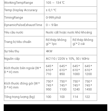
WorkingTempRange
105 ～ 134 ℃
Temp.Display Accuracy
± 0,1 ℃
TimingRange
0-999 phút
DynamicPulseExhaustTime
0 ~ 9 lần
Yêu cầu nước
Nước cất hoặc nước khử khoáng
Rổ thép không
Rổ thép không
Trang bị tiêu chuẩn
gỉ * 1pc
gỉ * 2 cái
Sự tiêu thụ
4KW
Nguồn cấp
AC110 / 220V ± 10%, 50 / 60Hz
645 *
645 *
645 *
645 *
Kích thước bên ngoài (W *
610 *
610 *
610 *
610 *
D * H) mm
710
850
1000
1200
750 *
750 *
750 *
750 *
Kích thước đóng gói (W *
745 *
745 *
745 *
745 *
D * H) mm
950
1100
1240
1450
Tổng trọng lượng (kg)
100
103
114
122