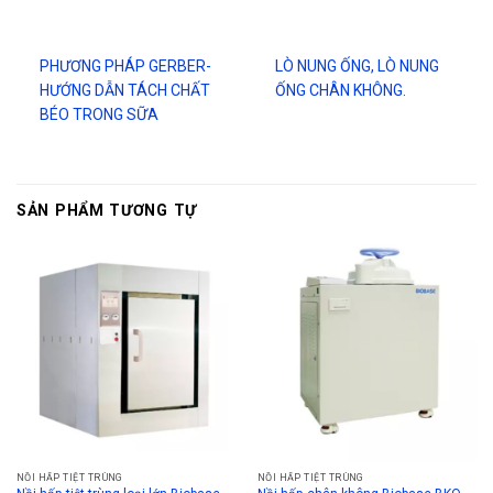
PHƯƠNG PHÁP GERBER-
LÒ NUNG ỐNG, LÒ NUNG
HƯỚNG DẪN TÁCH CHẤT
ỐNG CHÂN KHÔNG.
BÉO TRONG SỮA
SẢN PHẨM TƯƠNG TỰ
NỒI HẤP TIỆT TRÙNG
NỒI HẤP TIỆT TRÙNG