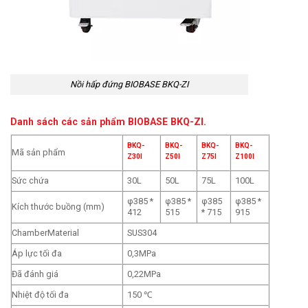
Nồi hấp đứng BIOBASE BKQ-ZI
Danh sách các sản phẩm
BIOBASE BKQ-ZI.
BKQ-
BKQ-
BKQ-
BKQ-
Mã sản phẩm
Z30I
Z50I
Z75I
Z100I
Sức chứa
30L
50L
75L
100L
φ385 *
φ385 *
φ385
φ385 *
Kích thước buồng (mm)
412
515
* 715
915
ChamberMaterial
SUS304
Áp lực tối đa
0,3MPa
Đã đánh giá
0,22MPa
Nhiệt độ tối đa
150 ℃