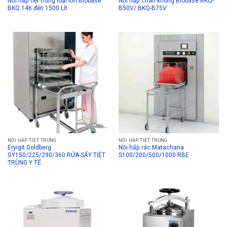
Nồi hấp tiệt trùng loại lớn Biobase
Nồi hấp chân không Biobase BKQ-
BKQ 146 đến 1500 Lít
B50V/ BKQ-B75V
NỒI HẤP TIỆT TRÙNG
NỒI HẤP TIỆT TRÙNG
Eryigit Goldberg
Nồi hấp rác Matachana
GY150/225/290/360 RỬA-SẤY TIỆT
S100/200/500/1000 RBE
TRÙNG Y TẾ