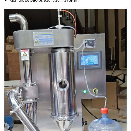
Kích thước bao bì: 850*730*1310mm