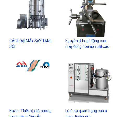
CÁC LOẠI MÁY SẤY TẦNG
Nguyên lý hoạt động của
SÔI
máy đồng hóa áp xuất cao
Nuve - Thiết bị y tế, phòng
Lò ủ. sự quan trọng của ủ
thí nghiệm Châu Âu
trong luyện kim.