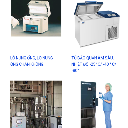
LÒ NUNG ỐNG, LÒ NUNG
TỦ BẢO QUẢN ÂM SÂU,
ỐNG CHÂN KHÔNG.
NHIỆT ĐỘ -25° C/ -40 ° C/
-80°…