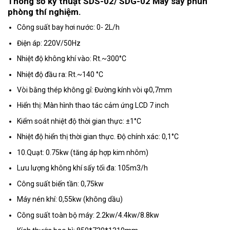
​Thông số kỹ thuật
SDS-02/ SDG-02 Máy sấy phun
phòng thí nghiệm.
Công suất bay hơi nước: 0- 2L/h
Điện áp: 220V/50Hz
Nhiệt độ không khí vào: Rt.~300°C
Nhiệt độ đầu ra: Rt.~140 °C
Vòi bằng thép không gỉ: Đường kính vòi φ0,7mm
Hiển thị: Màn hình thao tác cảm ứng LCD 7 inch
Kiểm soát nhiệt độ thời gian thực: ±1°C
Nhiệt độ hiển thị thời gian thực. Độ chính xác: 0,1°C
10.Quạt: 0.75kw (tăng áp hợp kim nhôm)
Lưu lượng không khí sấy tối đa: 105m3/h
Công suất biến tần: 0,75kw
Máy nén khí: 0,55kw (không dầu)
Công suất toàn bộ máy: 2.2kw/4.4kw/8.8kw