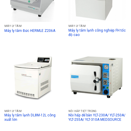
MÁY LY TÂM
MÁY LY TÂM
Máy ly tâm lạnh công nghiệp FH tốc
Máy ly tâm Đức HERMLE Z206A
độ cao
MÁY LY TÂM
NỒI HẤP TIỆT TRÙNG
Máy ly tâm lạnh DL8M-12L công
Nồi hấp để bàn YLT-230A/ YLT-250A/
xuất lớn
YLT-255A/ YLT-310A MEDSOURCE