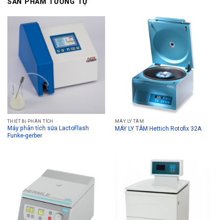
SẢN PHẨM TƯƠNG TỰ
THIẾT BỊ PHÂN TÍCH
MÁY LY TÂM
Máy phân tích sữa LactoFlash
MÁY LY TÂM Hettich Rotofix 32A
Funke-gerber