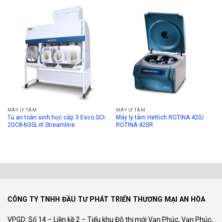
MÁY LY TÂM
MÁY LY TÂM
Tủ an toàn sinh học cấp 3 Esco SCI-
Máy ly tâm Hettich ROTINA 420/
2GC8-N3SL-III Streamline
ROTINA 420R
CÔNG TY TNHH ĐẦU TƯ PHÁT TRIỂN THƯƠNG MẠI AN HÒA
VPGD: Số 14 – Liền kề 2 – Tiểu khu Đô thị mới Vạn Phúc, Vạn Phúc,