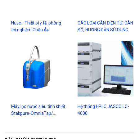
Nuve - Thiết bị y tế, phòng
CÁC LOẠI CÂN ĐIỆN TỬ, CÂN
thí nghiệm Châu Âu
SỐ, HƯỚNG DẪN SỬ DỤNG.
Máy lọc nước siêu tinh khiết
Hệ thống HPLC JASCO LC-
Stakpure-OmniaTap/…
4000