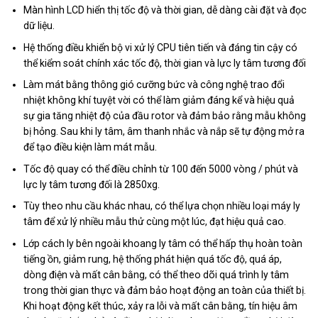
Màn hình LCD hiển thị tốc độ và thời gian, dễ dàng cài đặt và đọc
dữ liệu.
Hệ thống điều khiển bộ vi xử lý CPU tiên tiến và đáng tin cậy có
thể kiểm soát chính xác tốc độ, thời gian và lực ly tâm tương đối
Làm mát bằng thông gió cưỡng bức và công nghệ trao đổi
nhiệt không khí tuyệt vời có thể làm giảm đáng kể và hiệu quả
sự gia tăng nhiệt độ của đầu rotor và đảm bảo rằng mẫu không
bị hỏng. Sau khi ly tâm, âm thanh nhắc và nắp sẽ tự động mở ra
để tạo điều kiện làm mát mẫu.
Tốc độ quay có thể điều chỉnh từ 100 đến 5000 vòng / phút và
lực ly tâm tương đối là 2850xg.
Tùy theo nhu cầu khác nhau, có thể lựa chọn nhiều loại máy ly
tâm để xử lý nhiều mẫu thử cùng một lúc, đạt hiệu quả cao.
Lớp cách ly bên ngoài khoang ly tâm có thể hấp thụ hoàn toàn
tiếng ồn, giảm rung, hệ thống phát hiện quá tốc độ, quá áp,
dòng điện và mất cân bằng, có thể theo dõi quá trình ly tâm
trong thời gian thực và đảm bảo hoạt động an toàn của thiết bị.
Khi hoạt động kết thúc, xảy ra lỗi và mất cân bằng, tín hiệu âm