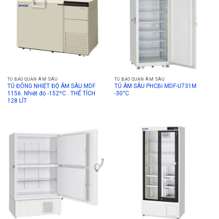
TỦ BẢO QUẢN ÂM SÂU
TỦ BẢO QUẢN ÂM SÂU
TỦ ĐÔNG NHIỆT ĐỘ ÂM SÂU MDF
TỦ ÂM SÂU PHCBi MDF-U731M
1156. Nhiệt độ -152ºC . THỂ TÍCH
-30°C
128 LÍT