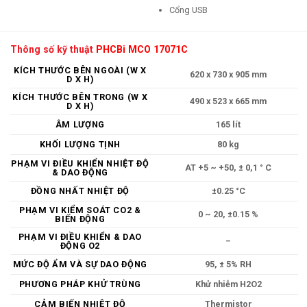
Cổng USB
Thông số kỹ thuật
PHCBi MCO 17071C
KÍCH THƯỚC BÊN NGOÀI (W X
620 x 730 x 905 mm
D X H)
KÍCH THƯỚC BÊN TRONG (W X
490 x 523 x 665 mm
D X H)
ÂM LƯỢNG
165 lít
KHỐI LƯỢNG TỊNH
80 kg
PHẠM VI ĐIỀU KHIỂN NHIỆT ĐỘ
AT +5 ~ +50, ± 0,1 ° C
& DAO ĐỘNG
ĐỒNG NHẤT NHIỆT ĐỘ
±0.25 °C
PHẠM VI KIỂM SOÁT CO2 &
0 ~ 20, ±0.15 %
BIẾN ĐỘNG
PHẠM VI ĐIỀU KHIỂN & DAO
–
ĐỘNG O2
MỨC ĐỘ ẨM VÀ SỰ DAO ĐỘNG
95, ± 5% RH
PHƯƠNG PHÁP KHỬ TRÙNG
Khử nhiễm H2O2
CẢM BIẾN NHIỆT ĐỘ
Thermistor