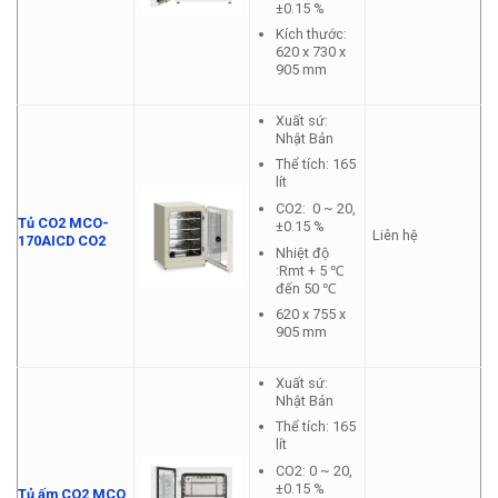
±0.15 %
Kích thước:
620 x 730 x
905 mm
Xuất sứ:
Nhật Bản
Thể tích: 165
lít
CO2: 0 ~ 20,
Tủ CO2 MCO-
±0.15 %
Liên hệ
170AICD CO2
Nhiệt độ
:Rmt + 5 ℃
đến 50 ℃
620 x 755 x
905 mm
Xuất sứ:
Nhật Bản
Thể tích: 165
lít
CO2: 0 ~ 20,
±0.15 %
Tủ ấm CO2 MCO