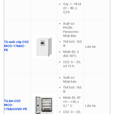
Oxy: 1 -18 và
22 – 80, ±
0,2%
Xuất sứ:
PHCBi -
Panasonic-
Nhật Bản
Thể tích: 165
Tủ nuôi cấy CO2
lít
MCO-170AIC-
Liên hệ
PE
Nhiệt độ: 5
đến 50°C
CO2: 0 ~ 20,
±0.15 %
Xuất sứ:
Nhật bản
Thể tích: 165
lít
Nhiệt độ: AT
Tủ ấm CO2
+5 ~ +50, ±
MCO-
Liên hệ
0,1 ° C
170AICUVH-PE
CO2: 0 ~ 20,