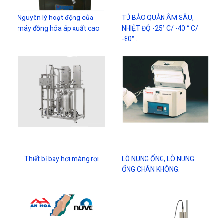
Nguyên lý hoạt động của
TỦ BẢO QUẢN ÂM SÂU,
máy đồng hóa áp xuất cao
NHIỆT ĐỘ -25° C/ -40 ° C/
-80°…
Thiết bị bay hơi màng rơi
LÒ NUNG ỐNG, LÒ NUNG
ỐNG CHÂN KHÔNG.