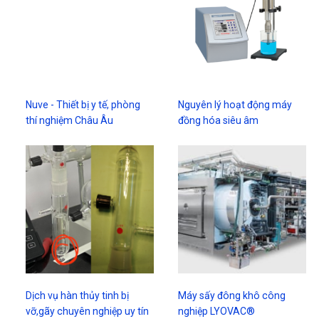
Nuve - Thiết bị y tế, phòng
Nguyên lý hoạt động máy
thí nghiệm Châu Âu
đồng hóa siêu âm
Dịch vụ hàn thủy tinh bị
Máy sấy đông khô công
vỡ,gãy chuyên nghiệp uy tín
nghiệp LYOVAC®