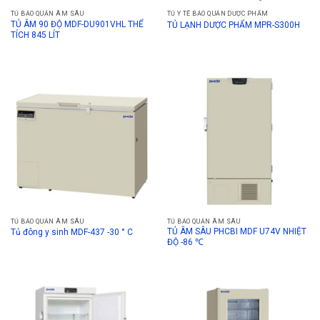
TỦ BẢO QUẢN ÂM SÂU
TỦ Y TẾ BẢO QUẢN DƯỢC PHẨM
TỦ ÂM 90 ĐỘ MDF-DU901VHL THỂ
TỦ LẠNH DƯỢC PHẨM MPR-S300H
TÍCH 845 LÍT
TỦ BẢO QUẢN ÂM SÂU
TỦ BẢO QUẢN ÂM SÂU
TỦ ÂM SÂU PHCBI MDF U74V NHIỆT
Tủ đông y sinh MDF-437 -30 ° C
ĐỘ -86 ℃