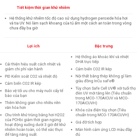
Tiết kiệm thời gian khử nhiễm
Hệ thống khử nhiễm tốc độ cao sử dụng hydrogen peroxide hóa hơi
và tia UV. Nó làm sạch khoang của tủ ấm một cách an toàn trong vòng
chưa đầy ba giờ
Lợi ích
Đặc trưng
Hệ thống áo khoác khí và nhiệt
DHA trực tiếp
Cải thiện hiệu suất cách nhiệt và
Cảm biến CO2 IR kép
giảm chi phí vận hành
Nội thất bằng thép không gỉ làm
PID Kiểm soát CO2 và nhiệt độ
giàu đồng InCu saFe®
Cảm biến CO2 IR kép
Tùy chọn Safe Cell UV® với tuổi thọ
Bảo vệ tối ưu cho máy nuôi cấy tế
đèn UV mới tăng lên (Tiêu chuẩn
bào của bạn
trong MCO-170AICUV và MCO-
Thêm không gian cho nhiều nền
170AICUVH)
văn hóa hơn
Khóa cửa điện tùy chọn (Tiêu
Chu trình khử trùng bằng hơi H2O2
chuẩn trong MCO-170AICUVH)
của PCHbi giảm thời gian ngừng
Giá đỡ tích hợp
hoạt động xuống dưới 3 giờ để khử
Màn hình cảm ứng LCD màu đầy
nhiễm hoàn toàn, có thể xác thực
đủ
để tăng năng suất.