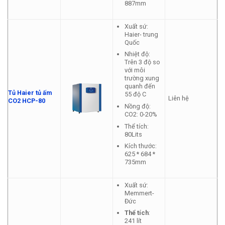
887mm
Xuất sứ:
Haier- trung
Quốc
Nhiệt độ:
Trên 3 độ so
với môi
trường xung
quanh đến
Tủ Haier tủ ấm
55 độ C
Liên hệ
CO2 HCP-80
Nồng độ:
CO2: 0-20%
Thể tích:
80Lits
Kích thước:
625 * 684 *
735mm
Xuất sứ:
Memmert-
Đức
Thể tích
:
241 lít