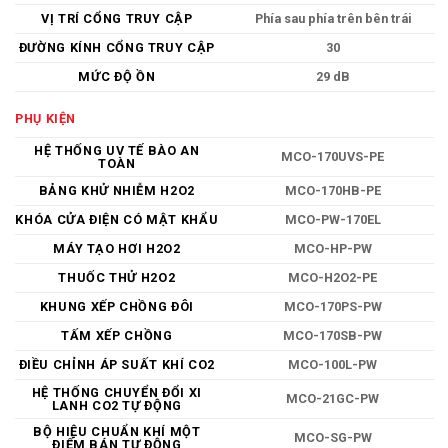
VỊ TRÍ CỔNG TRUY CẬP
Phía sau phía trên bên trái
ĐƯỜNG KÍNH CỔNG TRUY CẬP
30
MỨC ĐỘ ỒN
29 dB
PHỤ KIỆN
HỆ THỐNG UV TẾ BÀO AN
MCO-170UVS-PE
TOÀN
BẢNG KHỬ NHIỄM H2O2
MCO-170HB-PE
KHÓA CỬA ĐIỆN CÓ MẬT KHẨU
MCO-PW-170EL
MÁY TẠO HƠI H2O2
MCO-HP-PW
THUỐC THỬ H2O2
MCO-H2O2-PE
KHUNG XẾP CHỒNG ĐÔI
MCO-170PS-PW
TẤM XẾP CHỒNG
MCO-170SB-PW
ĐIỀU CHỈNH ÁP SUẤT KHÍ CO2
MCO-100L-PW
HỆ THỐNG CHUYỂN ĐỔI XI
MCO-21GC-PW
LANH CO2 TỰ ĐỘNG
BỘ HIỆU CHUẨN KHÍ MỘT
MCO-SG-PW
ĐIỂM BÁN TỰ ĐỘNG