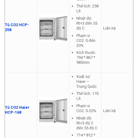
Thể tích: 258
Lít
Nhiệt độ:
Rt+3 đến 55
Tủ CO2 HCP-
Liên hệ
độ C
258
Phạm vi
CO2: 0 đến
20%
Kích thước:
794 * 867 *
985mm
Xuất sứ:
Haier –
Trung Quốc
Thể tích: 170
Lít
Phạm vi
Tủ CO2 Haier
Liên hệ
CO2: 0-20%
HCP-168
Nhiệt độ:
Rt+3 độ C
đến 55 độ C
714 * 812 *