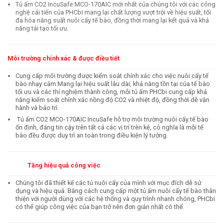
Tủ ấm CO2 IncuSafe MCO-170AIC mới nhất của chúng tôi với các công
nghệ cải tiến của PHCbi mang lại chất lượng vượt trội về hiệu suất, tối
đa hóa năng suất nuôi cấy tế bào, đồng thời mang lại kết quả và khả
năng tái tạo tối ưu.
Môi trường chính xác & được điều tiết
Cung cấp môi trường được kiểm soát chính xác cho việc nuôi cấy tế
bào nhạy cảm Mang lại hiệu suất lâu dài, khả năng tồn tại của tế bào
tối ưu và các thí nghiệm thành công, mỗi tủ ấm PHCbi cung cấp khả
năng kiểm soát chính xác nồng độ CO2 và nhiệt độ, đồng thời dễ vận
hành và bảo trì.
Tủ ấm CO2 MCO-170AIC IncuSafe hỗ trợ môi trường nuôi cấy tế bào
ổn định, đáng tin cậy trên tất cả các vị trí trên kệ, có nghĩa là mỗi tế
bào đều được duy trì an toàn trong điều kiện lý tưởng.
Tăng hiệu quả công việc
Chúng tôi đã thiết kế các tủ nuôi cấy của mình với mục đích dễ sử
dụng và hiệu quả. Bằng cách cung cấp một tủ ấm nuôi cấy tế bào thân
thiện với người dùng với các hệ thống và quy trình nhanh chóng, PHCbi
có thể giúp công việc của bạn trở nên đơn giản nhất có thể.