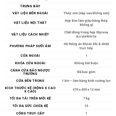
TRƯNG BÀY
VẬT LIỆU BÊN NGOÀI
Thép sơn (nắp sau không sơn)
Hợp kim làm giàu bằng thép
VẬT LIỆU NỘI THẤT
không gỉ
Chất đồng trùng hợp Styrene
VẬT LIỆU CÁCH NHIỆT
AcryloNitrile
Hệ thống áo khoác khí & nhiệt
PHƯƠNG PHÁP SƯỞI ẤM
trực tiếp
CỬA NGOÀI
1
KHÓA CỬA NGOÀI
Không bắt buộc
CÁNH CỬA ĐẢO NGƯỢC
Đã bao gồm
TRƯỜNG
CỬA BÊN TRONG
1 kín – làm bằng kính cường lực
KÍCH THƯỚC KỆ (RỘNG X CAO
470 x 450 x 12 mm
X CAO)
TỐI ĐA TẢI TRÊN MỖI KỆ
7 kg
TỐI ĐA SỨC CHỨA KỆ
10
CỔNG TRUY CẬP
1