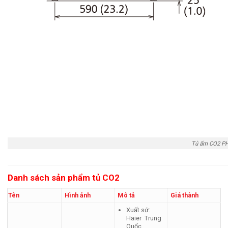
Tủ ấm CO2 P
Danh sách sản phẩm tủ CO2
Tên
Hình ảnh
Mô tả
Giá thành
Xuất sứ:
Haier Trung
Quốc