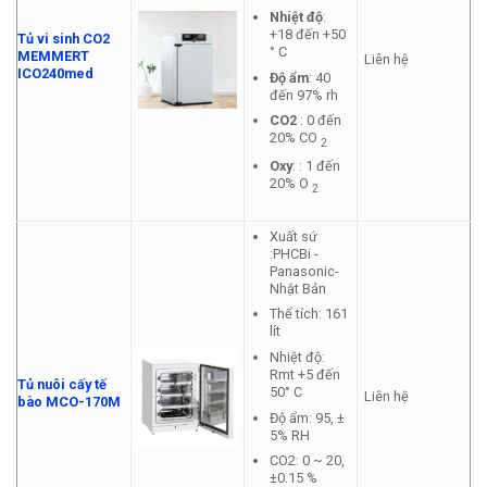
Nhiệt độ
:
+18 đến +50
Tủ vi sinh CO2
° C
MEMMERT
Liên hệ
ICO240med
Độ ẩm
: 40
đến 97% rh
CO2
: 0 đến
20% CO
2
Oxy
: : 1 đến
20% O
2
Xuất sứ
:PHCBi -
Panasonic-
Nhật Bản
Thể tích: 161
lít
Nhiệt độ:
Rmt +5 đến
Tủ nuôi cấy tế
50° C
Liên hệ
bào MCO-170M
Độ ẩm: 95, ±
5% RH
CO2: 0 ~ 20,
±0.15 %