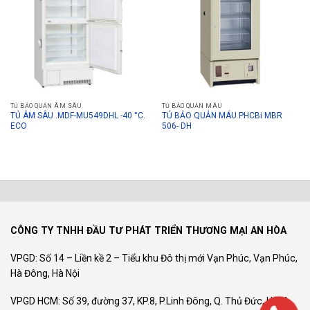
TỦ BẢO QUẢN ÂM SÂU
TỦ BẢO QUẢN MÁU
TỦ ÂM SÂU .MDF-MU549DHL -40 °C.
TỦ BẢO QUẢN MÁU PHCBi MBR
ECO
506- DH
CÔNG TY TNHH ĐẦU TƯ PHÁT TRIỂN THƯƠNG MẠI AN HÒA
VPGD: Số 14 – Liền kề 2 – Tiểu khu Đô thị mới Vạn Phúc, Vạn Phúc,
Hà Đông, Hà Nội
VPGD HCM: Số 39, đường 37, KP.8, P.Linh Đông, Q. Thủ Đức, HCM