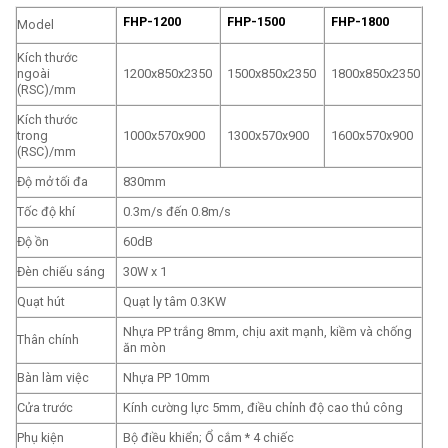
FHP-1200
FHP-1500
FHP-1800
Model
Kích thước
ngoài
1200x850x2350
1500x850x2350
1800x850x2350
(RSC)/mm
Kích thước
trong
1000x570x900
1300x570x900
1600x570x900
(RSC)/mm
Độ mở tối đa
830mm
Tốc độ khí
0.3m/s đến 0.8m/s
Độ ồn
60dB
Đèn chiếu sáng
30W x 1
Quạt hút
Quạt ly tâm 0.3KW
Nhựa PP trắng 8mm, chịu axit mạnh, kiềm và chống
Thân chính
ăn mòn
Bàn làm việc
Nhựa PP 10mm
Cửa trước
Kính cường lực 5mm, điều chỉnh độ cao thủ công
Phụ kiện
Bộ điều khiển; Ổ cắm * 4 chiếc