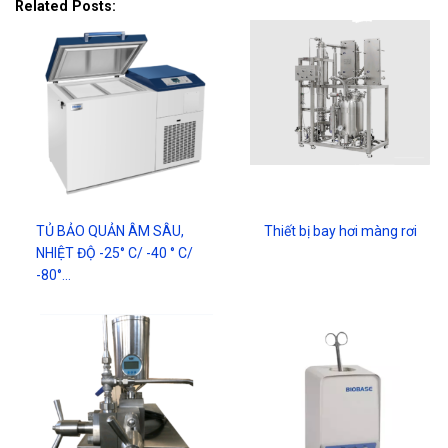
Related Posts:
TỦ BẢO QUẢN ÂM SÂU,
Thiết bị bay hơi màng rơi
NHIỆT ĐỘ -25° C/ -40 ° C/
-80°…