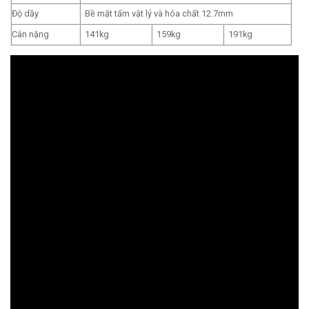
Độ dầy
Bề mặt tấm vật lý và hóa chất 12.7mm
Cân nặng
141kg
159kg
191kg