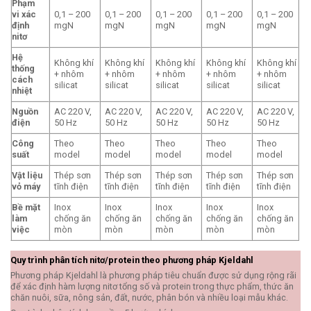
Phạm
vi xác
0,1 – 200
0,1 – 200
0,1 – 200
0,1 – 200
0,1 – 200
định
mgN
mgN
mgN
mgN
mgN
nitơ
Hệ
Không khí
Không khí
Không khí
Không khí
Không khí
thống
+ nhôm
+ nhôm
+ nhôm
+ nhôm
+ nhôm
cách
silicat
silicat
silicat
silicat
silicat
nhiệt
Nguồn
AC 220 V,
AC 220 V,
AC 220 V,
AC 220 V,
AC 220 V,
điện
50 Hz
50 Hz
50 Hz
50 Hz
50 Hz
Công
Theo
Theo
Theo
Theo
Theo
suất
model
model
model
model
model
Vật liệu
Thép sơn
Thép sơn
Thép sơn
Thép sơn
Thép sơn
vỏ máy
tĩnh điện
tĩnh điện
tĩnh điện
tĩnh điện
tĩnh điện
Bề mặt
Inox
Inox
Inox
Inox
Inox
làm
chống ăn
chống ăn
chống ăn
chống ăn
chống ăn
việc
mòn
mòn
mòn
mòn
mòn
Quy trình phân tích nitơ/protein theo phương pháp Kjeldahl
Phương pháp Kjeldahl là phương pháp tiêu chuẩn được sử dụng rộng rãi
để xác định hàm lượng nitơ tổng số và protein trong thực phẩm, thức ăn
chăn nuôi, sữa, nông sản, đất, nước, phân bón và nhiều loại mẫu khác.