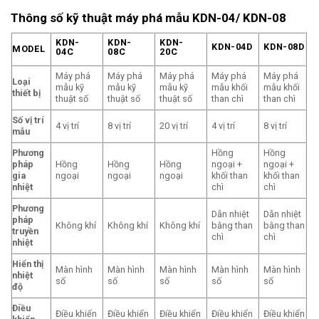
Thông số kỹ thuật máy phá mẫu KDN-04/ KDN-08
KDN-
KDN-
KDN-
KDN-04D
KDN-08D
MODEL
04C
08C
20C
Máy phá
Máy phá
Máy phá
Máy phá
Máy phá
Loại
mẫu kỹ
mẫu kỹ
mẫu kỹ
mẫu khối
mẫu khối
thiết bị
thuật số
thuật số
thuật số
than chì
than chì
Số vị trí
4 vị trí
8 vị trí
20 vị trí
4 vị trí
8 vị trí
mẫu
Phương
Hồng
Hồng
pháp
Hồng
Hồng
Hồng
ngoại +
ngoại +
gia
ngoại
ngoại
ngoại
khối than
khối than
nhiệt
chì
chì
Phương
Dẫn nhiệt
Dẫn nhiệt
pháp
Không khí
Không khí
Không khí
bằng than
bằng than
truyền
chì
chì
nhiệt
Hiển thị
Màn hình
Màn hình
Màn hình
Màn hình
Màn hình
nhiệt
số
số
số
số
số
độ
Điều
Điều khiển
Điều khiển
Điều khiển
Điều khiển
Điều khiển