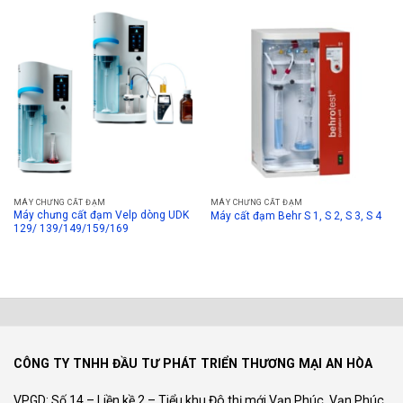
MÁY CHƯNG CẤT ĐẠM
MÁY CHƯNG CẤT ĐẠM
Máy chưng cất đạm Velp dòng UDK
Máy cất đạm Behr S 1, S 2, S 3, S 4
129/ 139/149/159/169
CÔNG TY TNHH ĐẦU TƯ PHÁT TRIỂN THƯƠNG MẠI AN HÒA
VPGD: Số 14 – Liền kề 2 – Tiểu khu Đô thị mới Vạn Phúc, Vạn Phúc,