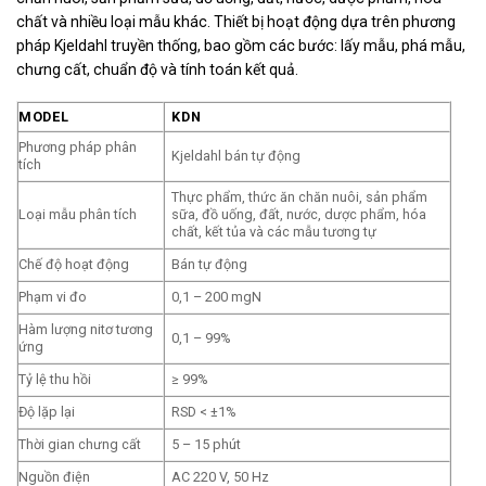
chất và nhiều loại mẫu khác. Thiết bị hoạt động dựa trên phương
pháp Kjeldahl truyền thống, bao gồm các bước: lấy mẫu, phá mẫu,
chưng cất, chuẩn độ và tính toán kết quả.
MODEL
KDN
Phương pháp phân
Kjeldahl bán tự động
tích
Thực phẩm, thức ăn chăn nuôi, sản phẩm
Loại mẫu phân tích
sữa, đồ uống, đất, nước, dược phẩm, hóa
chất, kết tủa và các mẫu tương tự
Chế độ hoạt động
Bán tự động
Phạm vi đo
0,1 – 200 mgN
Hàm lượng nitơ tương
0,1 – 99%
ứng
Tỷ lệ thu hồi
≥ 99%
Độ lặp lại
RSD < ±1%
Thời gian chưng cất
5 – 15 phút
Nguồn điện
AC 220 V, 50 Hz