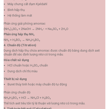
Máy chưng cất đạm Kjeldahl
Bình hấp thụ
Hệ thống làm mát
Phản ứng giải phóng amoniac
(NH₄)₂SO₄ + 2NaOH → 2NH₃↑ + Na₂SO₄ + 2H₂O
Phản ứng hấp thụ NH₃
NH₃ + H₃BO₃ → NH₄H₂BO₃
4. Chuẩn độ (Titration)
Dung dịch hấp thụ chứa amoniac được chuẩn độ bằng dung dịch axit
chuẩn để xác định lượng nitơ có trong mẫu.
Hóa chất sử dụng
HCl chuẩn hoặc H₂SO₄ chuẩn
Dung dịch chỉ thị màu
Thiết bị sử dụng
Buret thủy tinh hoặc máy chuẩn độ tự động
Phản ứng chuẩn độ
NH₄H₂BO₃ + HCl → NH₄Cl + H₃BO₃
Thể tích axit tiêu tốn tỷ lệ thuận với lượng nitơ có trong mẫu.
5. Tính toán kết quả (Calculation)