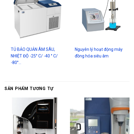
TỦ BẢO QUẢN ÂM SÂU,
Nguyên lý hoạt động máy
NHIỆT ĐỘ -25° C/ -40 ° C/
đồng hóa siêu âm
-80°…
SẢN PHẨM TƯƠNG TỰ