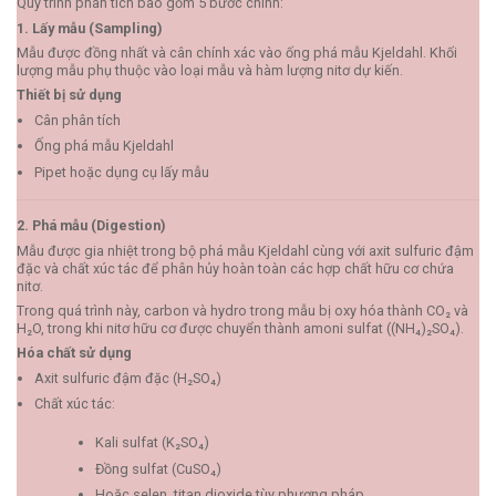
Quy trình phân tích bao gồm 5 bước chính:
1. Lấy mẫu (Sampling)
Mẫu được đồng nhất và cân chính xác vào ống phá mẫu Kjeldahl. Khối
lượng mẫu phụ thuộc vào loại mẫu và hàm lượng nitơ dự kiến.
Thiết bị sử dụng
Cân phân tích
Ống phá mẫu Kjeldahl
Pipet hoặc dụng cụ lấy mẫu
2. Phá mẫu (Digestion)
Mẫu được gia nhiệt trong bộ phá mẫu Kjeldahl cùng với axit sulfuric đậm
đặc và chất xúc tác để phân hủy hoàn toàn các hợp chất hữu cơ chứa
nitơ.
Trong quá trình này, carbon và hydro trong mẫu bị oxy hóa thành CO₂ và
H₂O, trong khi nitơ hữu cơ được chuyển thành amoni sulfat ((NH₄)₂SO₄).
Hóa chất sử dụng
Axit sulfuric đậm đặc (H₂SO₄)
Chất xúc tác:
Kali sulfat (K₂SO₄)
Đồng sulfat (CuSO₄)
Hoặc selen, titan dioxide tùy phương pháp