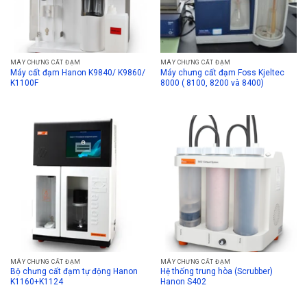
MÁY CHƯNG CẤT ĐẠM
MÁY CHƯNG CẤT ĐẠM
Máy cất đạm Hanon K9840/ K9860/
Máy chưng cất đạm Foss Kjeltec
K1100F
8000 ( 8100, 8200 và 8400)
MÁY CHƯNG CẤT ĐẠM
MÁY CHƯNG CẤT ĐẠM
Bộ chưng cất đạm tự động Hanon
Hệ thống trung hòa (Scrubber)
K1160+K1124
Hanon S402