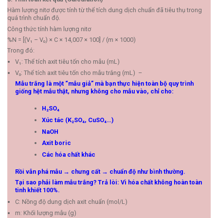
Hàm lượng nitơ được tính từ thể tích dung dịch chuẩn đã tiêu thụ trong
quá trình chuẩn độ.
Công thức tính hàm lượng nitơ
%N =
[(V₁ – V₀) × C × 14,007 × 100]
/ (m × 1000)
Trong đó:
V₁: Thể tích axit tiêu tốn cho mẫu (mL)
V₀: Thể tích axit tiêu tốn cho mẫu trắng (mL) –
Mẫu trắng là một “mẫu giả” mà bạn thực hiện toàn bộ quy trình
giống hệt mẫu thật, nhưng không cho mẫu vào, chỉ cho:
H₂SO₄
Xúc tác (K₂SO₄, CuSO₄…)
NaOH
Axit boric
Các hóa chất khác
Rồi vẫn phá mẫu → chưng cất → chuẩn độ như bình thường.
Tại sao phải làm mẫu trắng? Trả lòi:
Vì hóa chất không hoàn toàn
tinh khiết 100%.
C: Nồng độ dung dịch axit chuẩn (mol/L)
m: Khối lượng mẫu (g)