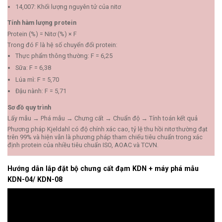
14,007: Khối lượng nguyên tử của nitơ
Tính hàm lượng protein
Protein (%) = Nitơ (%) × F
Trong đó F là hệ số chuyển đổi protein:
Thực phẩm thông thường: F = 6,25
Sữa: F = 6,38
Lúa mì: F = 5,70
Đậu nành: F = 5,71
Sơ đồ quy trình
Lấy mẫu → Phá mẫu → Chưng cất → Chuẩn độ → Tính toán kết quả
Phương pháp Kjeldahl có độ chính xác cao, tỷ lệ thu hồi nitơ thường đạt
trên 99% và hiện vẫn là phương pháp tham chiếu tiêu chuẩn trong xác
định protein của nhiều tiêu chuẩn ISO, AOAC và TCVN.
Hướng dẫn lắp đặt bộ chưng cất đạm KDN + máy phá mẫu
KDN-04/ KDN-08