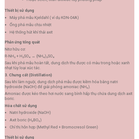
Thiết bị sử dụng
Máy phá mẫu Kjeldahl ( ví dụ KDN-04A)
Ống phá mẫu chịu nhiệt
Hệ thống hút khí thải axit
Phản ứng tổng quát
Nitơ hữu cơ:
R-NH₂ + H₂SO₄ → (NH₄)₂SO₄
Sau khi phá mẫu hoàn tất, dung dịch thu được có màu trong hoặc xanh
nhạt tùy loại xúc tác.
3. Chưng cất (Distillation)
Sau khi làm nguội, dung dịch phá mẫu được kiềm hóa bằng natri
hydroxide (NaOH) để giải phóng amoniac (NH₃).
Amoniac được kéo theo hơi nước sang bình hấp thụ chứa dung dịch axit
boric.
Hóa chất sử dụng
Natri hydroxide (NaOH)
Axit boric (H₃BO₃)
Chỉ thị hỗn hợp (Methyl Red + Bromocresol Green)
Thiết bị sử dụng