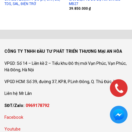
TDS, SAL, ĐIỆN TRỞ
MB27
39.850.000
₫
CÔNG TY TNHH ĐẦU TƯ PHÁT TRIỂN THƯƠNG MẠI AN HÒA
VPGD: Số 14 – Liền kề 2 – Tiểu khu Đô thị mới Vạn Phúc, Vạn Phúc,
Hà Đông, Hà Nội
VPGD HCM: Số 39, đường 37, KP.8, P.Linh Đông, Q. Thủ Đức, HCM
Liên hệ: Mr Lân
SĐT/Zalo:
0969178792
Facebook
Youtube