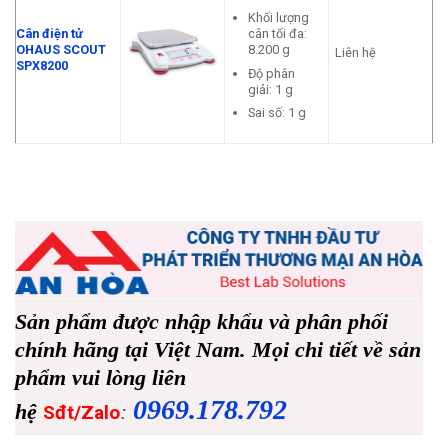
Khối lượng
cân tối đa:
Cân điện tử
8.200 g
OHAUS SCOUT
Liên hệ
SPX8200
Độ phân
giải: 1 g
Sai số: 1 g
Sản phẩm được nhập khẩu và phân phối
chính hãng tại Việt Nam. Mọi chi tiết về sản
phẩm vui lòng liên
0969.178.792
hệ
:
Sđt/Zalo