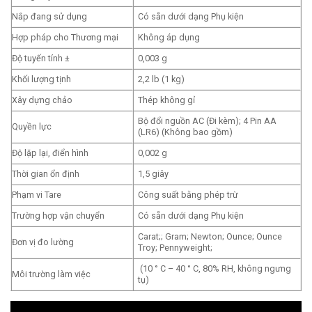
Nắp đang sử dụng
Có sẵn dưới dạng Phụ kiện
Hợp pháp cho Thương mại
Không áp dụng
Độ tuyến tính ±
0,003 g
Khối lượng tịnh
2,2 lb (1 kg)
Xây dựng chảo
Thép không gỉ
Bộ đổi nguồn AC (Đi kèm); 4 Pin AA
Quyền lực
(LR6) (Không bao gồm)
Độ lặp lại, điển hình
0,002 g
Thời gian ổn định
1,5 giây
Phạm vi Tare
Công suất bằng phép trừ
Trường hợp vận chuyển
Có sẵn dưới dạng Phụ kiện
Carat;; Gram; Newton; Ounce; Ounce
Đơn vị đo lường
Troy; Pennyweight;
(10 ° C – 40 ° C, 80% RH, không ngưng
Môi trường làm việc
tụ)