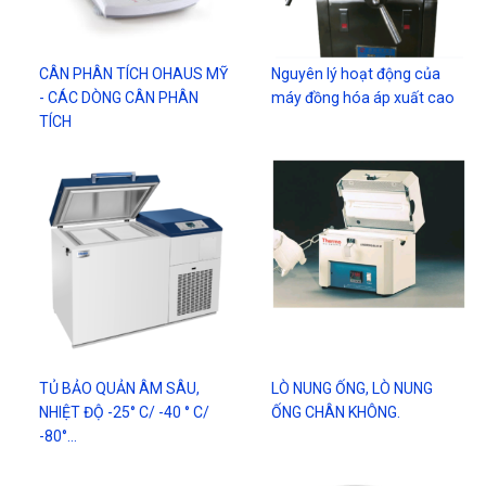
CÂN PHÂN TÍCH OHAUS MỸ
Nguyên lý hoạt động của
- CÁC DÒNG CÂN PHÂN
máy đồng hóa áp xuất cao
TÍCH
TỦ BẢO QUẢN ÂM SÂU,
LÒ NUNG ỐNG, LÒ NUNG
NHIỆT ĐỘ -25° C/ -40 ° C/
ỐNG CHÂN KHÔNG.
-80°…