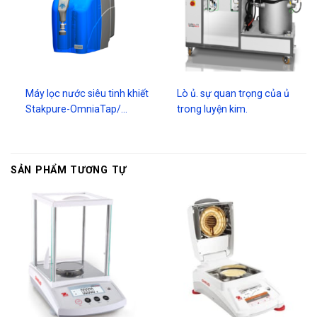
Máy lọc nước siêu tinh khiết
Lò ủ. sự quan trọng của ủ
Stakpure-OmniaTap/…
trong luyện kim.
SẢN PHẨM TƯƠNG TỰ