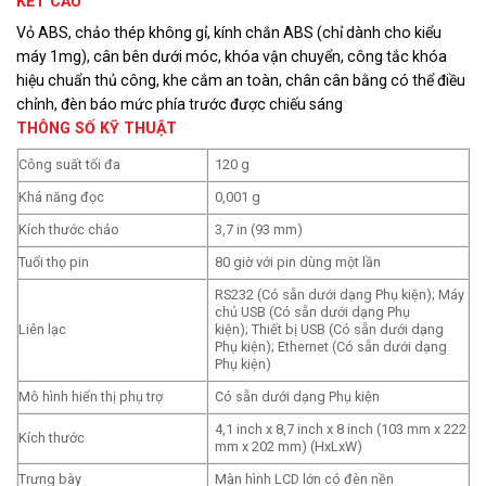
KẾT CẤU
Vỏ ABS, chảo thép không gỉ, kính chắn ABS (chỉ dành cho kiểu
máy 1mg), cân bên dưới móc, khóa vận chuyển, công tắc khóa
hiệu chuẩn thủ công, khe cắm an toàn, chân cân bằng có thể điều
chỉnh, đèn báo mức phía trước được chiếu sáng
THÔNG SỐ KỸ THUẬT
Công suất tối đa
120 g
Khả năng đọc
0,001 g
Kích thước chảo
3,7 in (93 mm)
Tuổi thọ pin
80 giờ với pin dùng một lần
RS232 (Có sẵn dưới dạng Phụ kiện); Máy
chủ USB (Có sẵn dưới dạng Phụ
Liên lạc
kiện); Thiết bị USB (Có sẵn dưới dạng
Phụ kiện); Ethernet (Có sẵn dưới dạng
Phụ kiện)
Mô hình hiển thị phụ trợ
Có sẵn dưới dạng Phụ kiện
4,1 inch x 8,7 inch x 8 inch (103 mm x 222
Kích thước
mm x 202 mm) (HxLxW)
Trưng bày
Màn hình LCD lớn có đèn nền