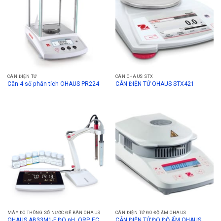
CÂN ĐIỆN TỬ
CÂN OHAUS STX
Cân 4 số phân tích OHAUS PR224
CÂN ĐIỆN TỬ OHAUS STX421
MÁY ĐO THÔNG SỐ NƯỚC ĐỂ BÀN OHAUS
CÂN ĐIỆN TỬ ĐO ĐỘ ẨM OHAUS
OHAUS AB33M1-F ĐO pH, ORP, EC,
CÂN ĐIỆN TỬ ĐO ĐỘ ẨM OHAUS