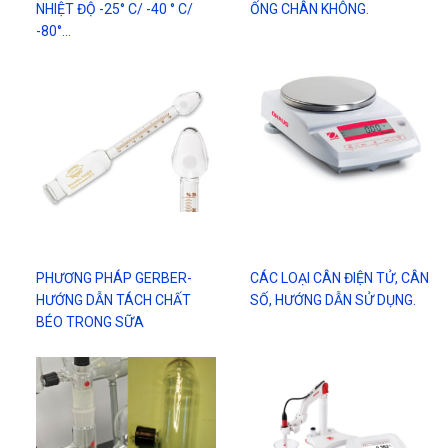
NHIỆT ĐỘ -25° C/ -40 ° C/
ỐNG CHÂN KHÔNG.
-80°…
PHƯƠNG PHÁP GERBER-
CÁC LOẠI CÂN ĐIỆN TỬ, CÂN
HƯỚNG DẪN TÁCH CHẤT
SỐ, HƯỚNG DẪN SỬ DỤNG.
BÉO TRONG SỮA