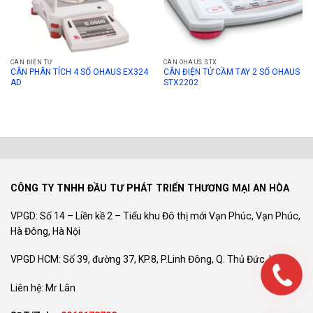
CÂN ĐIỆN TỬ
CÂN OHAUS STX
CÂN PHÂN TÍCH 4 SỐ OHAUS EX324
CÂN ĐIỆN TỬ CẦM TAY 2 SỐ OHAUS
AD
STX2202
CÔNG TY TNHH ĐẦU TƯ PHÁT TRIỂN THƯƠNG MẠI AN HÒA
VPGD: Số 14 – Liền kề 2 – Tiểu khu Đô thị mới Vạn Phúc, Vạn Phúc,
Hà Đông, Hà Nội
VPGD HCM: Số 39, đường 37, KP.8, P.Linh Đông, Q. Thủ Đức, HCM
Liên hệ: Mr Lân