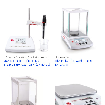
MÁY ĐO THÔNG SỐ NƯỚC ĐỂ BÀN OHAUS
CÂN ĐIỆN TỬ
MÁY ĐO ĐA CHỈ TIÊU OHAUS
CÂN PHÂN TÍCH 4 SỐ OHAUS
ST2200-F (pH,Oxy hóa khử, Nhiệt độ)
EX124/AD