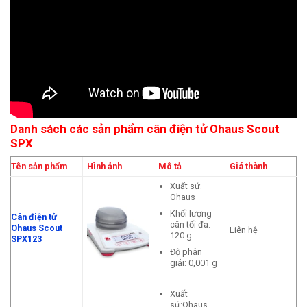
Danh sách các sản phẩm cân điện tử Ohaus Scout
SPX
Tên sản phẩm
Hình ảnh
Mô tả
Giá thành
Xuất sứ:
Ohaus
Khối lượng
Cân điện tử
cân tối đa:
Ohaus Scout
Liên hệ
120 g
SPX123
Độ phân
giải: 0,001 g
Xuất
sứ:Ohaus