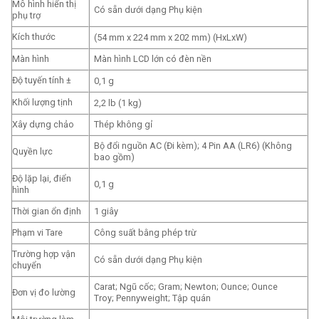
Mô hình hiển thị
Có sẵn dưới dạng Phụ kiện
phụ trợ
Kích thước
(54 mm x 224 mm x 202 mm) (HxLxW)
Màn hình
Màn hình LCD lớn có đèn nền
Độ tuyến tính ±
0,1 g
Khối lượng tịnh
2,2 lb (1 kg)
Xây dựng chảo
Thép không gỉ
Bộ đổi nguồn AC (Đi kèm); 4 Pin AA (LR6) (Không
Quyền lực
bao gồm)
Độ lặp lại, điển
0,1 g
hình
Thời gian ổn định
1 giây
Phạm vi Tare
Công suất bằng phép trừ
Trường hợp vận
Có sẵn dưới dạng Phụ kiện
chuyển
Carat; Ngũ cốc; Gram; Newton; Ounce; Ounce
Đơn vị đo lường
Troy; Pennyweight; Tập quán