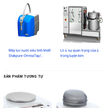
Máy lọc nước siêu tinh khiết
Lò ủ. sự quan trọng của ủ
Stakpure-OmniaTap/…
trong luyện kim.
SẢN PHẨM TƯƠNG TỰ