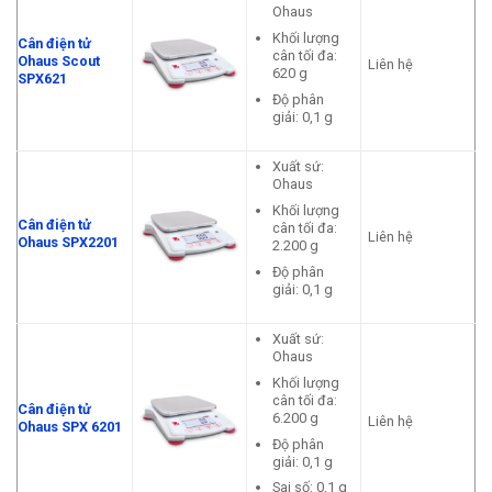
Ohaus
Khối lượng
Cân điện tử
cân tối đa:
Ohaus Scout
Liên hệ
620 g
SPX621
Độ phân
giải: 0,1 g
Xuất sứ:
Ohaus
Khối lượng
Cân điện tử
cân tối đa:
Liên hệ
Ohaus SPX2201
2.200 g
Độ phân
giải: 0,1 g
Xuất sứ:
Ohaus
Khối lượng
cân tối đa:
Cân điện tử
6.200 g
Liên hệ
Ohaus SPX 6201
Độ phân
giải: 0,1 g
Sai số: 0,1 g