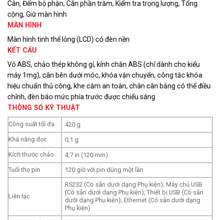
Cân, Đếm bộ phận, Cân phần trăm, Kiểm tra trọng lượng, Tổng
cộng, Giữ màn hình
MÀN HÌNH
Màn hình tinh thể lỏng (LCD) có đèn nền
KẾT CẤU
Vỏ ABS, chảo thép không gỉ, kính chắn ABS (chỉ dành cho kiểu
máy 1mg), cân bên dưới móc, khóa vận chuyển, công tắc khóa
hiệu chuẩn thủ công, khe cắm an toàn, chân cân bằng có thể điều
chỉnh, đèn báo mức phía trước được chiếu sáng
THÔNG SỐ KỸ THUẬT
Công suất tối đa
420 g
Khả năng đọc
0,1 g
Kích thước chảo
4,7 in (120 mm)
Tuổi thọ pin
120 giờ với pin dùng một lần
RS232 (Có sẵn dưới dạng Phụ kiện); Máy chủ USB
(Có sẵn dưới dạng Phụ kiện); Thiết bị USB (Có sẵn
Liên lạc
dưới dạng Phụ kiện); Ethernet (Có sẵn dưới dạng
Phụ kiện)