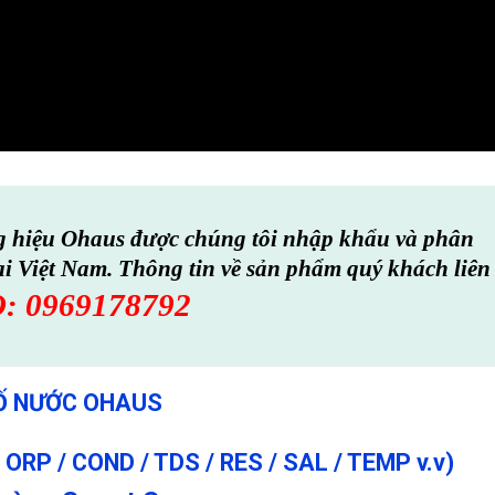
ng hiệu Ohaus được chúng tôi nhập khẩu và phân
ại Việt Nam. Thông tin về sản phẩm quý khách liên
O:
0969178792
Ố NƯỚC OHAUS
RP / COND / TDS / RES / SAL / TEMP v.v)