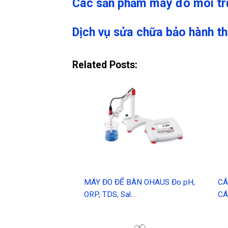
Các sản phẩm máy đo môi t
Dịch vụ sửa chữa bảo hành thi
Related Posts:
MÁY ĐO ĐỂ BÀN OHAUS Đo pH,
CÂ
ORP, TDS, Sal...
CÁ