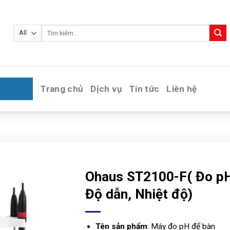
Tìm
kiếm:
Trang chủ
Dịch vụ
Tin tức
Liên hệ
Ohaus ST2100-F( Đo p
Độ dẫn, Nhiệt độ)
Tên sản phẩm
: Máy đo pH để bàn