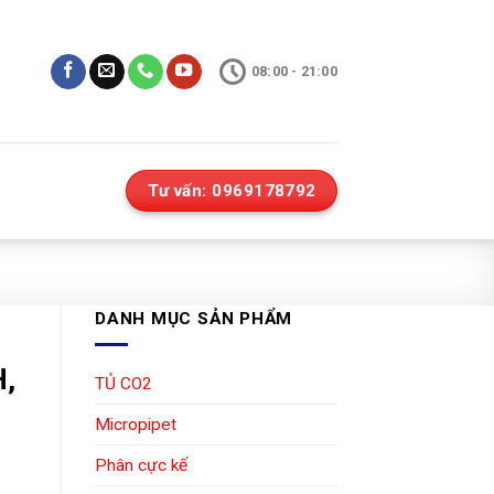
08:00 - 21:00
Tư vấn: 0969178792
DANH MỤC SẢN PHẨM
H,
TỦ CO2
Micropipet
Phân cực kế