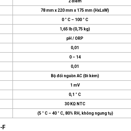
2 điểm
78 mm x 220 mm x 175 mm (HxLxW)
0 ° C – 100 ° C
1,65 lb (0,75 kg)
pH / ORP
0,01
0 – 14
0,01
Bộ đổi nguồn AC (Đi kèm)
1 mV
0,1 ° C
30 KΩ NTC
(5 ° C – 40 ° C, 80% RH, không ngưng tụ)
-F