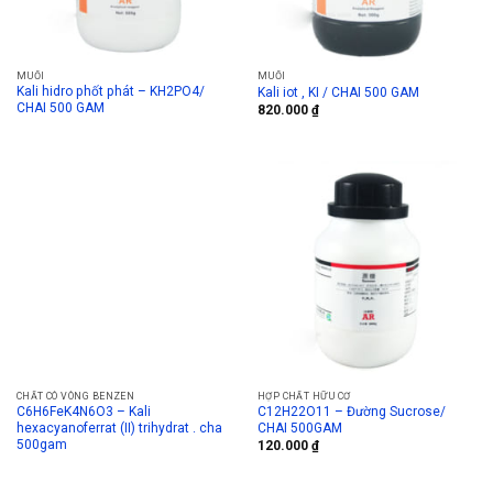
MUỐI
MUỐI
Kali hidro phốt phát – KH2PO4/
Kali iot , KI / CHAI 500 GAM
CHAI 500 GAM
820.000
₫
CHẤT CÓ VÒNG BENZEN
HỢP CHẤT HỮU CƠ
C6H6FeK4N6O3 – Kali
C12H22O11 – Đường Sucrose/
hexacyanoferrat (II) trihydrat . cha
CHAI 500GAM
500gam
120.000
₫