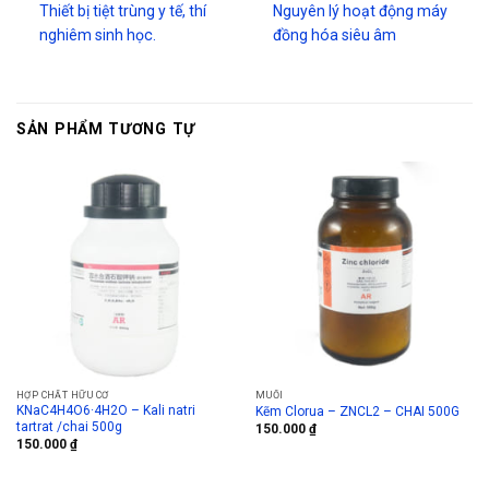
Thiết bị tiệt trùng y tế, thí
Nguyên lý hoạt động máy
nghiêm sinh học.
đồng hóa siêu âm
SẢN PHẨM TƯƠNG TỰ
HỢP CHẤT HỮU CƠ
MUỐI
KNaC4H4O6·4H2O – Kali natri
Kẽm Clorua – ZNCL2 – CHAI 500G
tartrat /chai 500g
150.000
₫
150.000
₫