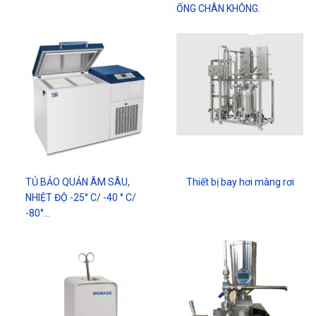
ỐNG CHÂN KHÔNG.
TỦ BẢO QUẢN ÂM SÂU,
Thiết bị bay hơi màng rơi
NHIỆT ĐỘ -25° C/ -40 ° C/
-80°…