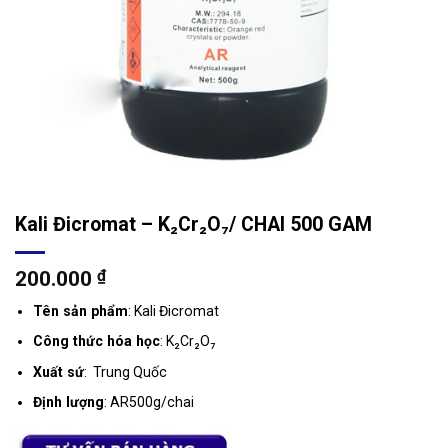
Kali Đicromat – K₂Cr₂O₇/ CHAI 500 GAM
200.000
₫
Tên sản phẩm
: Kali Đicromat
Công thức hóa học
: K₂Cr₂O₇
Xuất sứ
: Trung Quốc
Định lượng
: AR500g/chai