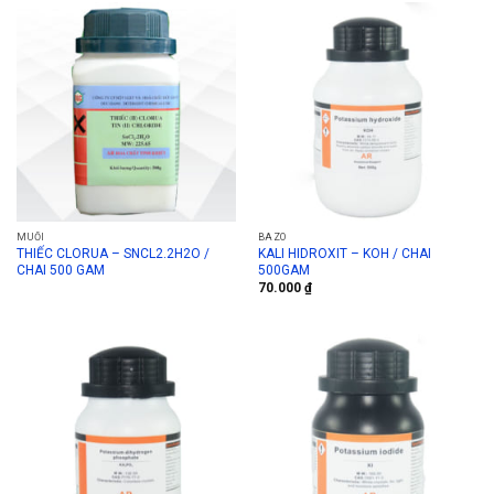
MUỐI
BAZO
THIẾC CLORUA – SNCL2.2H2O /
KALI HIDROXIT – KOH / CHAI
CHAI 500 GAM
500GAM
70.000
₫