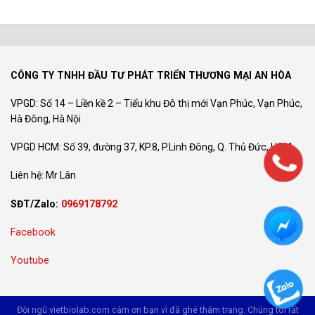
CÔNG TY TNHH ĐẦU TƯ PHÁT TRIỂN THƯƠNG MẠI AN HÒA
VPGD: Số 14 – Liền kề 2 – Tiểu khu Đô thị mới Vạn Phúc, Vạn Phúc,
Hà Đông, Hà Nội
VPGD HCM: Số 39, đường 37, KP.8, P.Linh Đông, Q. Thủ Đức, HCM
Liên hệ: Mr Lân
SĐT/Zalo:
0969178792
Facebook
Youtube
Đội ngũ vietbiolab.com cảm ơn bạn vì đã ghé thăm trang. Chúng tôi rất