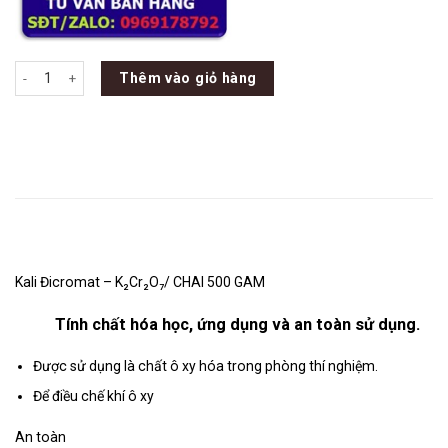
Kali Đicromat - K₂Cr₂O₇/ CHAI 500 GAM số lượng
Thêm vào giỏ hàng
Mô tả
Kali Đicromat – K₂Cr₂O₇/ CHAI 500 GAM
Tính chất hóa học, ứng dụng và an toàn sử dụng.
Được sử dụng là chất ô xy hóa trong phòng thí nghiệm.
Để điều chế khí ô xy
An toàn