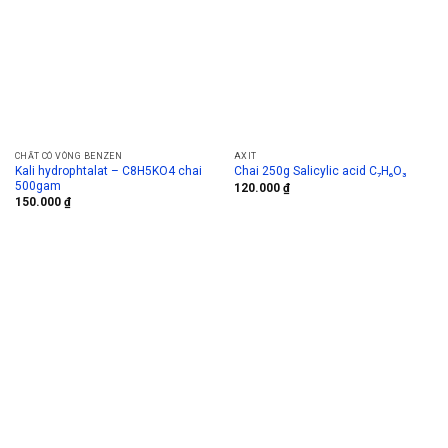
CHẤT CÓ VÒNG BENZEN
AXIT
Kali hydrophtalat – C8H5KO4 chai
Chai 250g Salicylic acid C₇H₆O₃
500gam
120.000
₫
150.000
₫