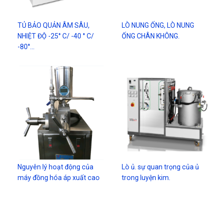
TỦ BẢO QUẢN ÂM SÂU,
LÒ NUNG ỐNG, LÒ NUNG
NHIỆT ĐỘ -25° C/ -40 ° C/
ỐNG CHÂN KHÔNG.
-80°…
Nguyên lý hoạt động của
Lò ủ. sự quan trọng của ủ
máy đồng hóa áp xuất cao
trong luyện kim.