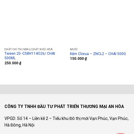
CHẤT CHỈ THỊ MÀU, CHẤT NHŨ HÓA
MUỐI
Tween 20 -C58H114O26/ CHAI
Kẽm Clorua – ZNCL2 – CHAI 500G
500ML
150.000
₫
250.000
₫
CÔNG TY TNHH ĐẦU TƯ PHÁT TRIỂN THƯƠNG MẠI AN HÒA
VPGD: Số 14 – Liền kề 2 – Tiểu khu Đô thị mới Vạn Phúc, Vạn Phúc,
Hà Đông, Hà Nội