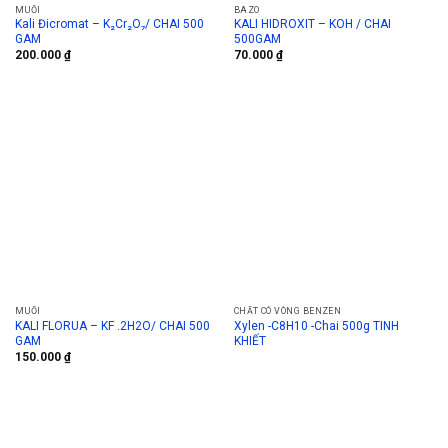
MUỐI
BAZO
Kali Đicromat – K₂Cr₂O₇/ CHAI 500
KALI HIDROXIT – KOH / CHAI
GAM
500GAM
200.000
₫
70.000
₫
MUỐI
CHẤT CÓ VÒNG BENZEN
KALI FLORUA – KF .2H2O/ CHAI 500
Xylen -C8H10 -Chai 500g TINH
GAM
KHIẾT
150.000
₫