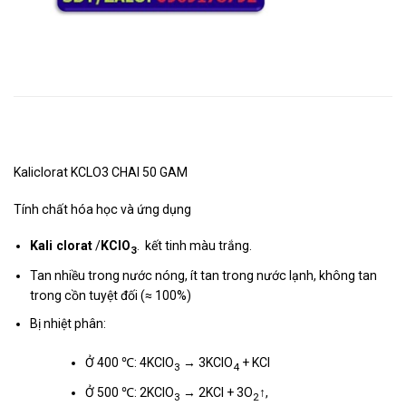
Mô tả
Kaliclorat KCLO3 CHAI 50 GAM
Tính chất hóa học và ứng dụng
Kali clorat
/
KClO
. kết tinh màu trắng.
3
Tan nhiều trong nước nóng, ít tan trong nước lạnh, không tan
trong cồn tuyệt đối (≈ 100%)
Bị nhiệt phân:
Ở 400 ℃: 4KClO
→ 3KClO
+ KCl
3
4
Ở 500 ℃: 2KClO
→ 2KCl + 3O
↑,
3
2