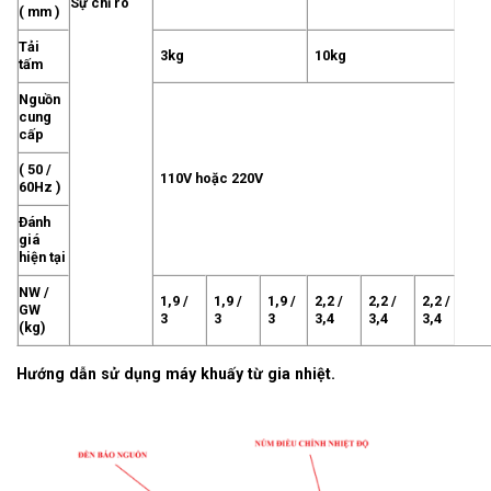
Sự chỉ rõ
( mm )
Tải
3kg
10kg
tấm
Nguồn
cung
cấp
( 50 /
110V hoặc 220V
60Hz )
Đánh
giá
hiện tại
NW /
1,9 /
1,9 /
1,9 /
2,2 /
2,2 /
2,2 /
GW
3
3
3
3,4
3,4
3,4
(kg)
Hướng dẫn sử dụng máy khuấy từ gia nhiệt.