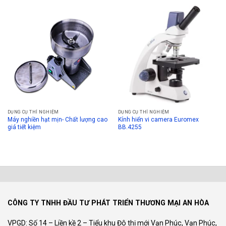
DỤNG CỤ THÍ NGHIỆM
DỤNG CỤ THÍ NGHIỆM
Máy nghiền hạt mịn- Chất lượng cao
Kính hiển vi camera Euromex
giá tiết kiệm
BB.4255
CÔNG TY TNHH ĐẦU TƯ PHÁT TRIỂN THƯƠNG MẠI AN HÒA
VPGD: Số 14 – Liền kề 2 – Tiểu khu Đô thị mới Vạn Phúc, Vạn Phúc,