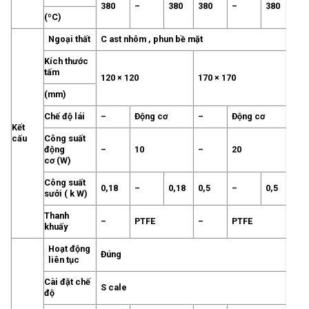
380
–
380
380
–
380
(ºC)
Ngoại thất
C ast nhôm , phun bề mặt
Kích thước
tấm
120 × 120
170 × 170
(mm)
Chế độ lái
–
Động cơ
–
Động cơ
Kết
cấu
Công suất
động
–
10
–
20
cơ (W)
Công suất
0,18
–
0,18
0,5
–
0,5
sưởi ( k W)
Thanh
–
PTFE
–
PTFE
khuấy
Hoạt động
Đúng
liên tục
Cài đặt chế
S cale
độ