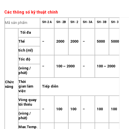
Các thông số kỹ thuật chính
Mã sản phẩm
SH-2 A
SH- 2B
SH- 2
SH- 3A
SH- 3B
SH- 3
Tối đa
Thể
–
2000
2000
–
5000
5000
tích (ml)
Tốc độ
–
100 ~ 2000
–
100 ~ 2000
(vòng /
phút)
Thời
Chức
gian làm
Tiếp diễn
năng
việc
Vòng quay
tối thiểu
–
100
100
–
100
100
(vòng /
phút)
Max.Temp.