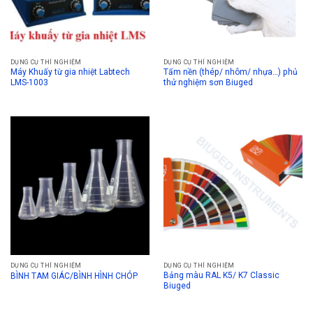
DỤNG CỤ THÍ NGHIỆM
DỤNG CỤ THÍ NGHIỆM
Máy Khuấy từ gia nhiệt Labtech
Tấm nền (thép/ nhôm/ nhựa…) phủ
LMS-1003
thử nghiệm sơn Biuged
DỤNG CỤ THÍ NGHIỆM
DỤNG CỤ THÍ NGHIỆM
Bảng màu RAL K5/ K7 Classic
BÌNH TAM GIÁC/BÌNH HÌNH CHÓP
Biuged