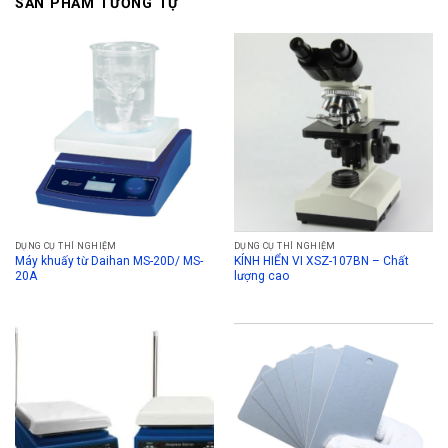
SẢN PHẨM TƯƠNG TỰ
DỤNG CỤ THÍ NGHIỆM
DỤNG CỤ THÍ NGHIỆM
Máy khuấy từ Daihan MS-20D/ MS-
KÍNH HIỂN VI XSZ-107BN – Chất
20A
lượng cao