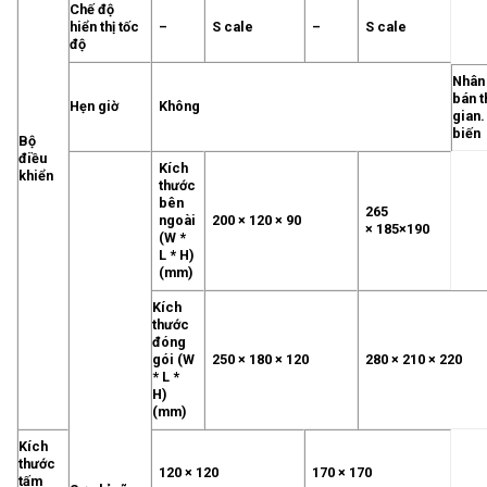
Chế độ
hiển thị tốc
–
S cale
–
S cale
độ
Nhân
bán t
Hẹn giờ
Không
gian
biến
Bộ
điều
Kích
khiển
thước
bên
265
ngoài
200 × 120 × 90
× 185×190
(W *
L * H)
(mm)
Kích
thước
đóng
gói (W
250 × 180 × 120
280 × 210 × 220
* L *
H)
(mm)
Kích
thước
120 × 120
170 × 170
tấm