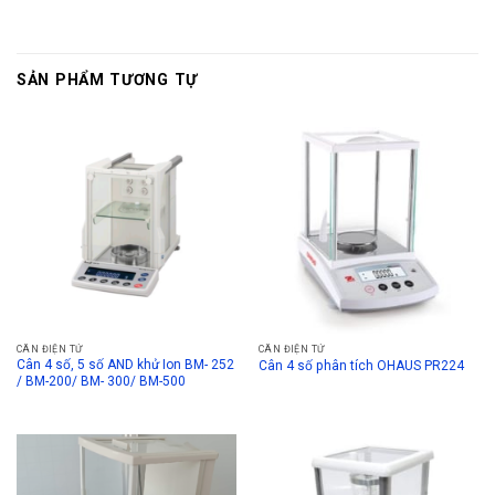
SẢN PHẨM TƯƠNG TỰ
CÂN ĐIỆN TỬ
CÂN ĐIỆN TỬ
Cân 4 số, 5 số AND khử Ion BM- 252
Cân 4 số phân tích OHAUS PR224
/ BM-200/ BM- 300/ BM-500