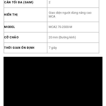
CÂN TỐI ĐA (GAM)
2
Giao diện người dùng nâng cao
HIỂN THỊ
MCA
MODEL
MCA2.7S-2S00-M
CỠ CHẢO
20 mm (Đường kính)
THỜI GIAN ỔN ĐỊNH
7 giây