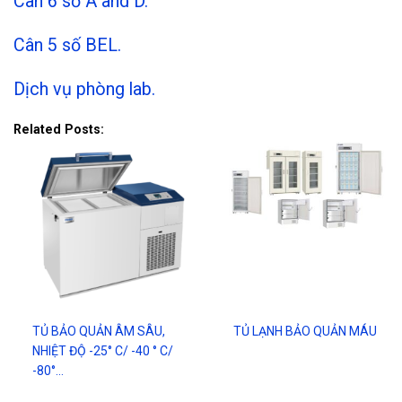
Cân 6 số A and D.
Cân 5 số BEL.
Dịch vụ phòng lab.
Related Posts:
TỦ BẢO QUẢN ÂM SÂU,
TỦ LẠNH BẢO QUẢN MÁU
NHIỆT ĐỘ -25° C/ -40 ° C/
-80°…