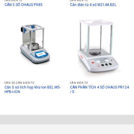
CÂN ĐIỆN TỬ
CÂN ĐIỆN TỬ
CÂN 5 SỐ OHAUS PX85
Cân điện tử 4 số M214A BEL
CÂN SỐ ,CÂN ĐIỆN TỬ
CÂN ĐIỆN TỬ
Cân 5 số tích hợp khử Ion BEL M5-
CÂN PHÂN TÍCH 4 SỐ OHAUS PR124
HPB-i-ION
/ E