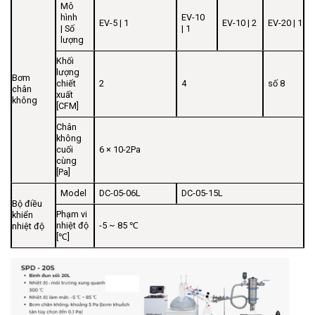
Mô
hình
EV-10
EV-5 | 1
EV-10 | 2
EV-20 | 1
| Số
| 1
lượng
Khối
lượng
Bơm
chiết
2
4
số 8
chân
xuất
không
[CFM]
Chân
không
cuối
6 × 10-2Pa
cùng
[Pa]
Model
DC-05-06L
DC-05-15L
Bộ điều
Phạm vi
khiển
nhiệt độ
-5 ~ 85 ℃
nhiệt độ
[℃]