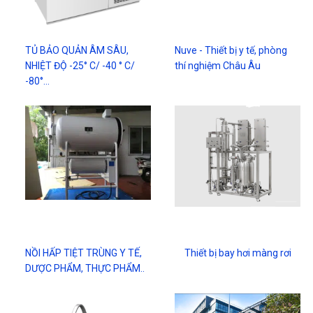
TỦ BẢO QUẢN ÂM SÂU,
Nuve - Thiết bị y tế, phòng
NHIỆT ĐỘ -25° C/ -40 ° C/
thí nghiệm Châu Âu
-80°…
NỒI HẤP TIỆT TRÙNG Y TẾ,
Thiết bị bay hơi màng rơi
DƯỢC PHẨM, THỰC PHẨM..