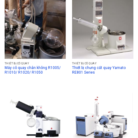
THIẾT BỊ CÔ QUAY
THIẾT BỊ CÔ QUAY
Máy cô quay chân không R1005/
Thiết bị chưng cất quay Yamato
R1010/ R1020/ R1050
RE801 Series