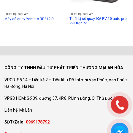
THIẾT BỊ CÔ QUAY
THIẾT BỊ CÔ QUAY
Thiết bị cô quay IKA RV 10 auto pro
Máy cô quay Yamato RE212-D
V-C trọn bộ
CÔNG TY TNHH ĐẦU TƯ PHÁT TRIỂN THƯƠNG MẠI AN HÒA
VPGD: Số 14 – Liền kề 2 – Tiểu khu Đô thị mới Vạn Phúc, Vạn Phúc,
Hà Đông, Hà Nội
VPGD HCM: Số 39, đường 37, KP.8, P.Linh Đông, Q. Thủ Đức, HCM
Liên hệ: Mr Lân
SĐT/Zalo:
0969178792