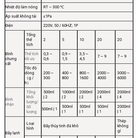
Nhiệt độ làm nóng
RT ~ 300 ℃
Áp suất không tải
≤1Pa
Điện
220V; 50 / 60HZ; 1P
Tổng
thể
2
5
10
20
20
tích
Bình
Thể tích
0,3 ~
0,9 ~
3,5 ~
7 ~ 9
7 ~ 9
chưng
tối ưu
0,6
1,5
4,5
cất
Tốc độ
dòng
200 ~
400 ~
800 ~
2000 ~
3000 ~
（g /
300
800
1600
4000
6000
h）
Tống
500ml
1000ml
2000ml
2000ml
2000ml
khối
| 2
| 2
| 2
| 4
| 4
Bình
lượng/
nhận
500ml
500ml
500ml
2000ml
Số
500ml | 1
| 1
| 1
| 1
| 1
lượng
Thép
Loại
Bẫy thủy tinh đá khô
không
hình
gỉ
Bẫy lạnh