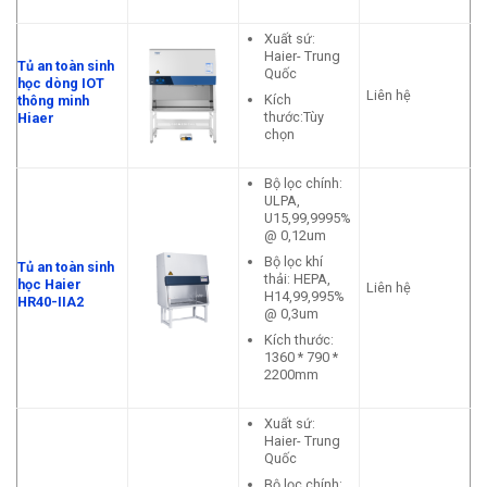
Xuất sứ:
Haier- Trung
Tủ an toàn sinh
Quốc
học dòng IOT
Liên hệ
Kích
thông minh
thước:Tùy
Hiaer
chọn
Bộ lọc chính:
ULPA,
U15,99,9995%
@ 0,12um
Bộ lọc khí
Tủ an toàn sinh
thải: HEPA,
học Haier
Liên hệ
H14,99,995%
HR40-IIA2
@ 0,3um
Kích thước:
1360 * 790 *
2200mm
Xuất sứ:
Haier- Trung
Quốc
Bộ lọc chính: