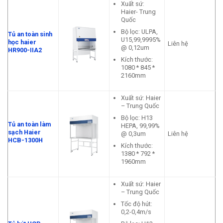
Xuất sứ:
Haier- Trung
Quốc
Bộ lọc: ULPA,
Tủ an toàn sinh
U15,99,9995%
học haier
Liên hệ
@ 0,12um
HR900-IIA2
Kích thước:
1080 * 845 *
2160mm
Xuất sứ: Haier
– Trung Quốc
Bộ lọc: H13
Tủ an toàn làm
HEPA, 99,99%
sạch Haier
@ 0,3um
Liên hệ
HCB-1300H
Kích thước:
1380 * 792 *
1960mm
Xuất sứ: Haier
– Trung Quốc
Tốc độ hút:
0,2-0,4m/s