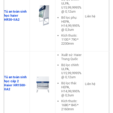
ULPA,
U15,99,9995%
@ 0,12um
Tủ an toàn sinh
học haier
Liên hệ
Bổ lọc phụ:
HR30-IIA2
HEPA,
H14,99,995%
@ 0,3um
Kích thước:
1100 * 790 *
2200mm
Xuất sứ: Haier
Trung Quốc
Bộ lọc chính:
ULPA,
U15,99,9995%
@ 0,12um
Tủ an toàn sinh
học cấp 2
Bộ lọc thải:
Liên hệ
Haier HR1500-
HEPA,
IIA2
H14,99,995%
@ 0,3um
Kích thước:
1680 * 845 *
2160mm