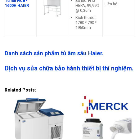
Bộ lọc: H13
Tủ hút HCB-
Liên hệ
HEPA, 99,99%
1600H HAIER
@ 0,3um
Kích thước:
1780 * 790 *
1960mm
Danh sách sản phẩm tủ âm sâu Haier.
Dịch vụ sửa chữa bảo hành thiết bị thí nghiệm.
Related Posts: