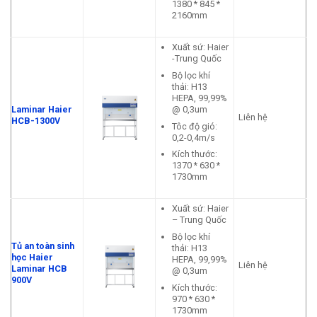
1380 * 845 *
2160mm
Xuất sứ: Haier
-Trung Quốc
Bộ lọc khí
thải: H13
HEPA, 99,99%
@ 0,3um
Laminar Haier
Liên hệ
HCB-1300V
Tôc độ gió:
0,2-0,4m/s
Kích thước:
1370 * 630 *
1730mm
Xuất sứ: Haier
– Trung Quốc
Bộ lọc khí
Tủ an toàn sinh
thải: H13
học Haier
HEPA, 99,99%
Liên hệ
Laminar HCB
@ 0,3um
900V
Kích thước:
970 * 630 *
1730mm