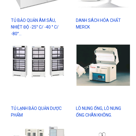
TỦ BẢO QUẢN ÂM SÂU,
DANH SÁCH HÓA CHẤT
NHIỆT ĐỘ -25° C/ -40 ° C/
MERCK
-80°…
TỦ LẠNH BẢO QUẢN DƯỢC
LÒ NUNG ỐNG, LÒ NUNG
PHẨM
ỐNG CHÂN KHÔNG.