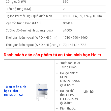
Công suất (W)
350
Biên độ rung (UM)
2
Bộ lọc khí thải Hiệu quả điển hình
H13 HEPA, 99,99% @ 0,3um
Vận tốc trung bình (M / S)
0,2-0,4
Cường độ đèn huỳnh quang (Lux)
≥1000
Thời gian bên ngoài (W * D * H) (mm)
1780 * 790 * 1960
Thời gian bên ngoài (W * D * H) (trong)
70,1 * 31,1 * 77,2
Danh sách các sản phẩm tủ an toàn sinh học Haier
Xuất sứ: Haier
Trung Quốc
Bộ lọc chính:
ULPA,
U15,99,9995%
@ 0,12um
Tủ an toàn sinh
Bộ lọc khí
học Haier
Liên hệ
thải:HEPA,
HR1200-IIA2
H14,99,995%
@ 0,3um
Kích thước: