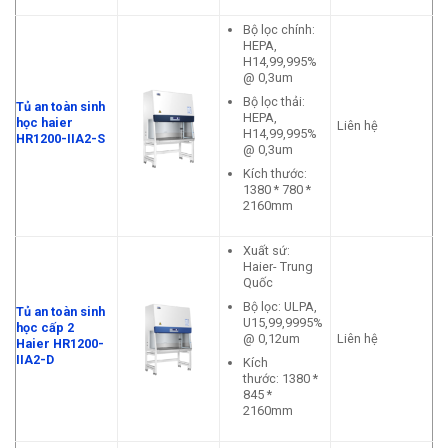
Bộ lọc chính:
HEPA,
H14,99,995%
@ 0,3um
Bộ lọc thải:
Tủ an toàn sinh
HEPA,
học haier
Liên hệ
H14,99,995%
HR1200-IIA2-S
@ 0,3um
Kích thước:
1380 * 780 *
2160mm
Xuất sứ:
Haier- Trung
Quốc
Bộ lọc: ULPA,
Tủ an toàn sinh
U15,99,9995%
học cấp 2
@ 0,12um
Liên hệ
Haier HR1200-
IIA2-D
Kích
thước: 1380 *
845 *
2160mm