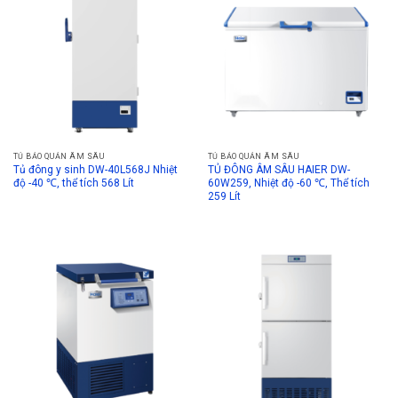
TỦ BẢO QUẢN ÂM SÂU
TỦ BẢO QUẢN ÂM SÂU
Tủ đông y sinh DW-40L568J Nhiệt
TỦ ĐÔNG ÂM SÂU HAIER DW-
độ -40 ℃, thể tích 568 Lít
60W259, Nhiệt độ -60 ℃, Thể tích
259 Lít