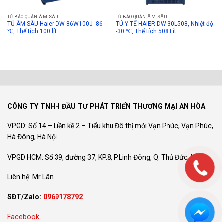
TỦ BẢO QUẢN ÂM SÂU
TỦ BẢO QUẢN ÂM SÂU
TỦ ÂM SÂU Haier DW-86W100J -86
TỦ Y TẾ HAIER DW-30L508, Nhiệt độ
℃, Thể tích 100 lít
-30 ℃, Thể tích 508 Lít
CÔNG TY TNHH ĐẦU TƯ PHÁT TRIỂN THƯƠNG MẠI AN HÒA
VPGD: Số 14 – Liền kề 2 – Tiểu khu Đô thị mới Vạn Phúc, Vạn Phúc,
Hà Đông, Hà Nội
VPGD HCM: Số 39, đường 37, KP.8, P.Linh Đông, Q. Thủ Đức, HCM
Liên hệ: Mr Lân
SĐT/Zalo:
0969178792
Facebook