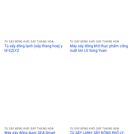
TỦ SẤY ĐÔNG KHÔ- SẤY THĂNG HOA
TỦ SẤY ĐÔNG KHÔ- SẤY THĂNG HOA
Tủ sấy đông lạnh (sấy thăng hoa) y
Máy sấy đông khô thực phẩm công
tế GZLYZ
xuất lớn LG Song Yuan
TỦ SẤY ĐÔNG KHÔ- SẤY THĂNG HOA
TỦ SẤY ĐÔNG KHÔ- SẤY THĂNG HOA
Máy sấy đông dược GEA Smart
TỦ SẤY LẠNH- SẤY ĐÔNG KHÔ LY-