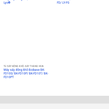
Lyo®
FD/ LY-FG
TỦ SẤY ĐÔNG KHÔ- SẤY THĂNG HOA
Máy sấy đông khô Biobase BK-
FD10S/ BK-FD10P/ BK-FD10T/ BK-
FD10PT