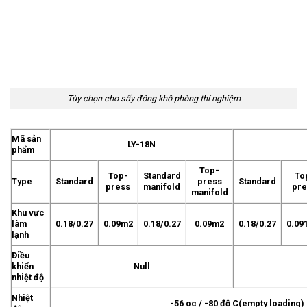
Tùy chọn cho sấy đông khô phòng thí nghiệm
Mã sản
LY-18N
phẩm
Top-
Top-
Standard
To
Type
Standard
press
Standard
press
manifold
pre
manifold
Khu vực
làm
0.18/0.27
0.09m2
0.18/0.27
0.09m2
0.18/0.27
0.09
lạnh
Điều
khiển
Null
nhiệt độ
Nhiệt
-56 oc / -80 độ C(empty loading)