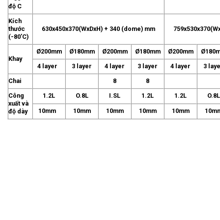
độ C
Kích
thước
630x450x370(WxDxH) + 340 (dome) mm
759x530x370(Wx
(-80’C)
Ø200mm
Ø180mm
Ø200mm
Ø180mm
Ø200mm
Ø180
Khay
4 layer
3 layer
4 layer
3 layer
4 layer
3 lay
Chai
8
8
Công
1.2L
O.8L
I.SL
1.2L
1.2L
O.8L
xuất và
10mm
10mm
10mm
10mm
10mm
10m
độ dày