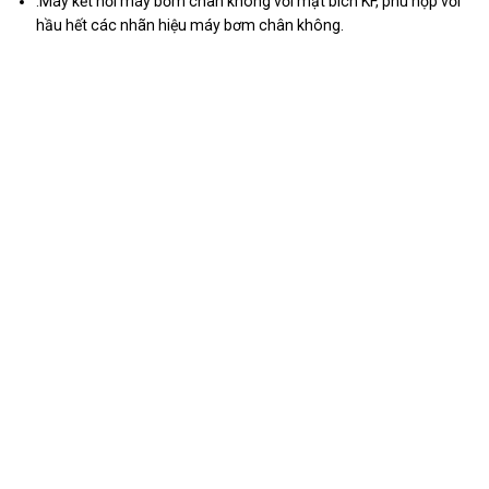
.Máy kết nối máy bơm chân không với mặt bích KF, phù hợp với
hầu hết các nhãn hiệu máy bơm chân không.