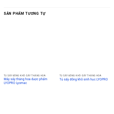
SẢN PHẨM TƯƠNG TỰ
TỦ SẤY ĐÔNG KHÔ- SẤY THĂNG HOA
TỦ SẤY ĐÔNG KHÔ- SẤY THĂNG HOA
Máy sấy thăng hoa dược phẩm
Tủ sấy đông khô sinh học LYOPRO
LYOPRO Lyomac