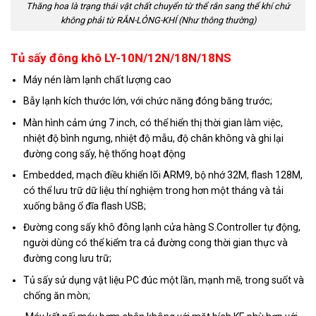
Thăng hoa là trạng thái vật chất chuyển từ thể rắn sang thể khí chứ
không phải từ RẮN-LỎNG-KHÍ (Như thông thường)
Tủ sấy đông khô LY-10N/12N/18N/18NS
Máy nén làm lạnh chất lượng cao
Bẫy lạnh kích thước lớn, với chức năng đóng băng trước;
Màn hình cảm ứng 7 inch, có thể hiển thị thời gian làm việc,
nhiệt độ bình ngưng, nhiệt độ mẫu, độ chân không và ghi lại
đường cong sấy, hệ thống hoạt động
Embedded, mạch điều khiển lõi ARM9, bộ nhớ 32M, flash 128M,
có thể lưu trữ dữ liệu thí nghiệm trong hơn một tháng và tải
xuống bằng ổ đĩa flash USB;
Đường cong sấy khô đông lạnh cửa hàng S.Controller tự động,
người dùng có thể kiểm tra cả đường cong thời gian thực và
đường cong lưu trữ;
Tủ sấy sử dụng vật liệu PC đúc một lần, mạnh mẽ, trong suốt và
chống ăn mòn;