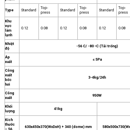
Top-
Top-
Top-
Type
Standard
Standard
Standard
press
press
press
Khu
vực
0.12
0.08
0.12
0.08
0.12
0.08
làm
lạnh
Nhiệt
-56 C/ -80 •C (Tải trống)
độ
Áp
≤ 5Pa
xuất
Công
xuất
3-4kg/24h
bốc
hơi
Công
950W
xuất
Khối
41kg
lượng
Kích
thước
630x450x370(WxDxH) + 340 (dome) mm
580x500x730(Wx
– 56