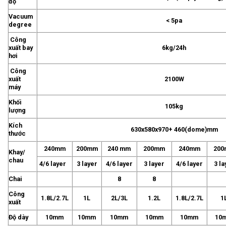
độ
Vacuum
< 5pa
degree
Công
xuất bay
6kg/24h
hơi
Công
xuất
2100W
máy
Khối
105kg
lượng
Kích
630x580x970+ 460(dome)mm
thước
240mm
200mm
240 mm
200mm
240mm
20
Khay/
chau
4/6 layer
3 layer
4/6 layer
3 layer
4/6 layer
3 la
Chai
8
8
Công
1.8L/2.7L
1L
2L/3L
1.2L
1.8L/2.7L
1
xuất
Độ dày
10mm
10mm
10mm
10mm
10mm
10