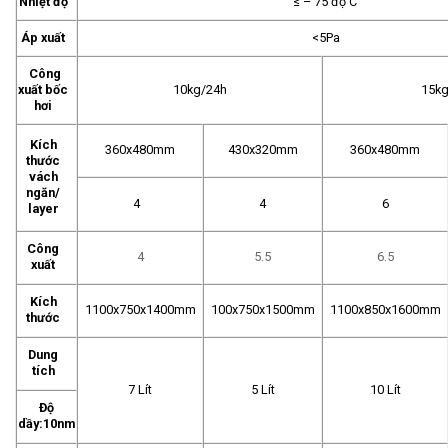
Nhiệt độ
≤ – 75 độ C
Áp xuất
<5Pa
Công
xuất bốc
10kg/24h
15k
hơi
Kích
360x480mm
430x320mm
360x480mm
thước
vách
ngăn/
4
4
6
layer
Công
4
5.5
6.5
xuất
Kích
1100x750x1400mm
100x750x1500mm
1100x850x1600mm
thước
Dung
tích
7 Lít
5 Lít
10 Lít
Độ
dầy:10nm