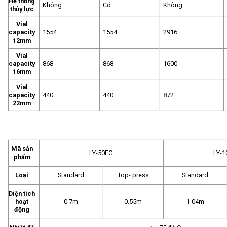
Hệ thống
Không
Có
Không
thủy lực
Vial
capacity
1554
1554
2916
12mm
Vial
capacity
868
868
1600
16mm
Vial
capacity
440
440
872
22mm
Mã sản
LY-50FG
LY-
phẩm
Loại
Standard
Top- press
Standard
Diện tích
hoạt
0.7m
0.55m
1.04m
động