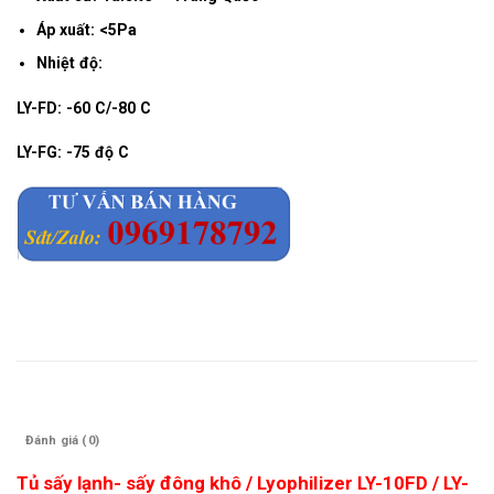
Áp xuất: <5Pa
Nhiệt độ:
LY-FD: -60 C/-80 C
LY-FG: -75 độ C
Mô tả
Đánh giá (0)
Tủ sấy lạnh- sấy đông khô / LyophiIizer LY-10FD / LY-