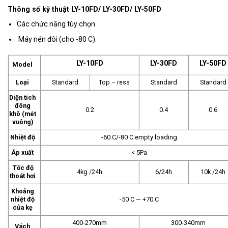
Thông số kỹ thuật LY-10FD/ LY-30FD/ LY-50FD
Các chức năng tùy chọn
Máy nén đôi (cho -80 C).
LY-10FD
LY-30FD
LY-50FD
Model
Loại
Standard
Top – ress
Standard
Standard
Diện tích
đông
0.2
0.4
0.6
khô (mét
vuông)
Nhiệt độ
-60 C/-80 C empty loading
Áp xuất
< 5Pa
Tốc độ
4kg /24h
6/24h
10k /24h
thoát hơi
Khoảng
nhiệt độ
-50 C — +70 C
của kẹ
400-270mm
300-340mm
Vách