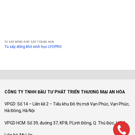
TỦ SẤY ĐÔNG KHÔ- SẤY THĂNG HOA
Tủ sấy đông khô sinh học LYOPRO
CÔNG TY TNHH ĐẦU TƯ PHÁT TRIỂN THƯƠNG MẠI AN HÒA
VPGD: Số 14 – Liền kề 2 – Tiểu khu Đô thị mới Vạn Phúc, Vạn Phúc,
Hà Đông, Hà Nội
VPGD HCM: Số 39, đường 37, KP.8, P.Linh Đông, Q. Thủ Đức, HCM