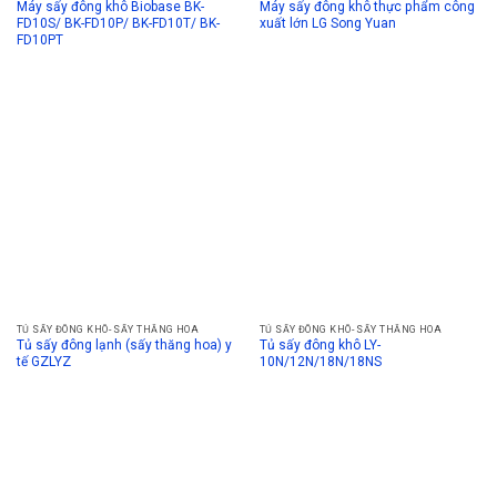
Máy sấy đông khô Biobase BK-
Máy sấy đông khô thực phẩm công
FD10S/ BK-FD10P/ BK-FD10T/ BK-
xuất lớn LG Song Yuan
FD10PT
TỦ SẤY ĐÔNG KHÔ- SẤY THĂNG HOA
TỦ SẤY ĐÔNG KHÔ- SẤY THĂNG HOA
Tủ sấy đông lạnh (sấy thăng hoa) y
Tủ sấy đông khô LY-
tế GZLYZ
10N/12N/18N/18NS