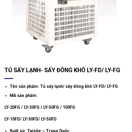
TỦ SẤY LẠNH- SẤY ĐÔNG KHÔ LY-FD/ LY-FG
Tên sản phẩm: Tủ sấy lạnh/ sấy đông khô LY-FD/ LY-FG
Mã sản phẩm:
LY-20FG / LY-30FG / LY-50FG / 100FG
LY-10FD/ LY-30FD/ LY-50FD
Xuất sứ: Taisite – Trung Quốc