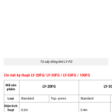
Tủ sấy đông khô LY-FG
Chi tiết kỹ thuật LY-20FG/ LY-30FG / LY-50FG / 100FG
Mã sản
LY-20FG
LY-3
phẩm
Loại
Standard
Top- press
Standard
Diện tích
hoạt
0.2m
0.4m