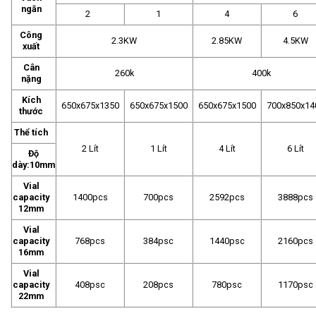
ngăn
2
1
4
6
Công
2.3KW
2.85KW
4.5KW
xuất
Cân
260k
400k
nặng
Kích
650x675x1350
650x675x1500
650x675x1500
700x850x14
thước
Thể tích
2 Lít
1 Lít
4 Lít
6 Lít
Độ
dày:10mm
Vial
capacity
1400pcs
700pcs
2592pcs
3888pcs
12mm
Vial
capacity
768pcs
384psc
1440psc
2160pcs
16mm
Vial
capacity
408psc
208pcs
780psc
1170psc
22mm