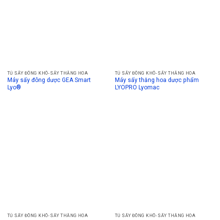
TỦ SẤY ĐÔNG KHÔ- SẤY THĂNG HOA
TỦ SẤY ĐÔNG KHÔ- SẤY THĂNG HOA
Máy sấy đông dược GEA Smart
Máy sấy thăng hoa dược phẩm
Lyo®
LYOPRO Lyomac
TỦ SẤY ĐÔNG KHÔ- SẤY THĂNG HOA
TỦ SẤY ĐÔNG KHÔ- SẤY THĂNG HOA