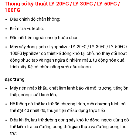
Thông số kỹ thuật LY-20FG / LY-30FG / LY-50FG /
100FG
Điều chỉnh độ chân không;
Kiểm tra Eutectic;
Đầu nối bên ngoài cho lọ hoặc chai.
Máy sấy đông lạnh / LyophiIizer LY-20FG / LY-30FG / LY-50FG /
100FG lyphilizer có thiết kế đông khô tại chỗ, nó thay đổi hoạt
động phức tạp và ngăn ngừa ô nhiễm mẫu, tự động hóa quá
trình sấy. Kệ có chức năng sưởi dầu silicon
Đặc trưng
Máy nén nhập khẩu, chất làm lạnh bảo vệ môi trường, tiếng ồn
thấp, công suất lạnh lớn;
Hệ thống có thể lưu trữ 36 chương trình, mỗi chương trình có
thể đặt 40 nhiệt độ, thuận tiện để sử dụng trực tiếp.
Điều khiển, lưu trữ đường cong sấy khô tự động, người dùng có
thể kiểm tra cả đường cong thời gian thực và đường cong lưu
trữ;