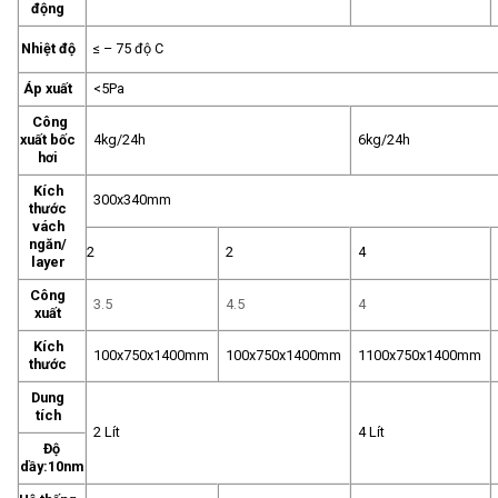
động
Nhiệt độ
≤ – 75 độ C
Áp xuất
<5Pa
Công
xuất bốc
4kg/24h
6kg/24h
hơi
Kích
300x340mm
thước
vách
ngăn/
2
2
4
layer
Công
3.5
4.5
4
xuất
Kích
100x750x1400mm
100x750x1400mm
1100x750x1400mm
thước
Dung
tích
2 Lít
4 Lít
Độ
dầy:10nm