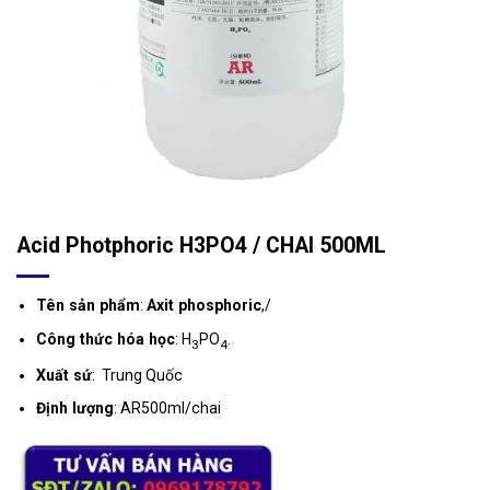
Acid Photphoric H3PO4 / CHAI 500ML
Tên sản phẩm
:
Axit phosphoric
,/
Công thức hóa học
: H
PO
.
3
4
Xuất sứ
: Trung Quốc
Định lượng
: AR500ml/chai