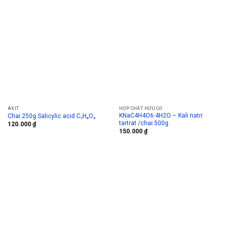
AXIT
HỢP CHẤT HỮU CƠ
KNaC4H4O6·4H2O – Kali natri
Chai 250g Salicylic acid C₇H₆O₃
tartrat /chai 500g
120.000
₫
150.000
₫