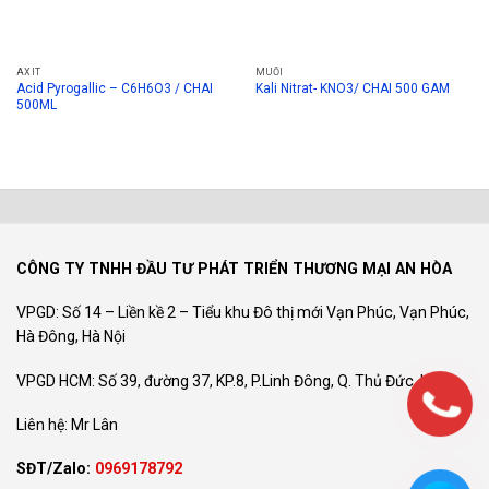
AXIT
MUỐI
Acid Pyrogallic – C6H6O3 / CHAI
Kali Nitrat- KNO3/ CHAI 500 GAM
500ML
CÔNG TY TNHH ĐẦU TƯ PHÁT TRIỂN THƯƠNG MẠI AN HÒA
VPGD: Số 14 – Liền kề 2 – Tiểu khu Đô thị mới Vạn Phúc, Vạn Phúc,
Hà Đông, Hà Nội
VPGD HCM: Số 39, đường 37, KP.8, P.Linh Đông, Q. Thủ Đức, HCM
Liên hệ: Mr Lân
SĐT/Zalo:
0969178792