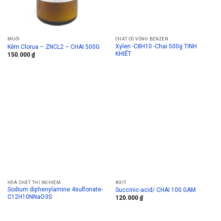
MUỐI
CHẤT CÓ VÒNG BENZEN
Xylen -C8H10 -Chai 500g TINH
Kẽm Clorua – ZNCL2 – CHAI 500G
KHIẾT
150.000
₫
HÓA CHẤT THÍ NGHIỆM
AXIT
Sodium diphenylamine 4sulfonate-
Succinic-acid/ CHAI 100 GAM
C12H10NNaO3S
120.000
₫