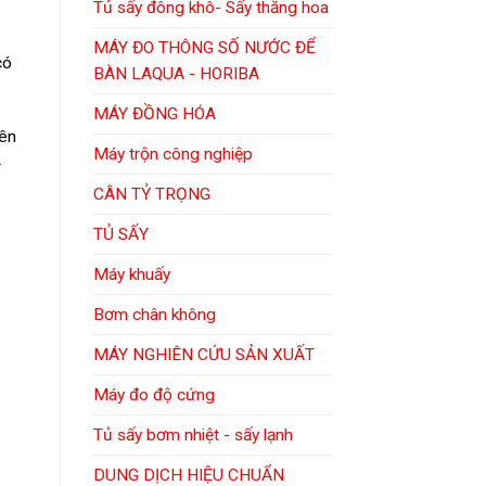
Tủ sấy đông khô- Sấy thăng hoa
MÁY ĐO THÔNG SỐ NƯỚC ĐỂ
có
BÀN LAQUA - HORIBA
MÁY ĐỒNG HÓA
rên
Máy trộn công nghiệp
4
CÂN TỶ TRỌNG
TỦ SẤY
Máy khuấy
Bơm chân không
MÁY NGHIÊN CỨU SẢN XUẤT
Máy đo độ cứng
Tủ sấy bơm nhiệt - sấy lạnh
DUNG DỊCH HIỆU CHUẨN