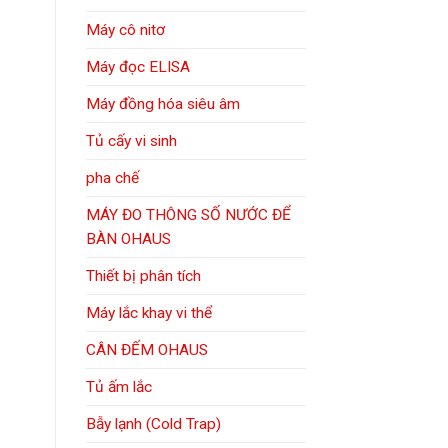
Máy cô nitơ
Máy đọc ELISA
Máy đồng hóa siêu âm
Tủ cấy vi sinh
pha chế
MÁY ĐO THÔNG SỐ NƯỚC ĐỂ
BÀN OHAUS
Thiết bị phân tích
Máy lắc khay vi thể
CÂN ĐẾM OHAUS
Tủ ấm lắc
Bẫy lạnh (Cold Trap)