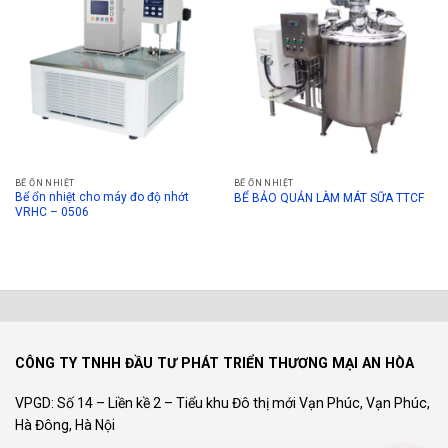
BỂ ỔN NHIỆT
BỂ ỔN NHIỆT
Bể ổn nhiệt cho máy đo độ nhớt
BỂ BẢO QUẢN LÀM MÁT SỮA TTCF
VRHC – 0506
CÔNG TY TNHH ĐẦU TƯ PHÁT TRIỂN THƯƠNG MẠI AN HÒA
VPGD: Số 14 – Liền kề 2 – Tiểu khu Đô thị mới Vạn Phúc, Vạn Phúc,
Hà Đông, Hà Nội