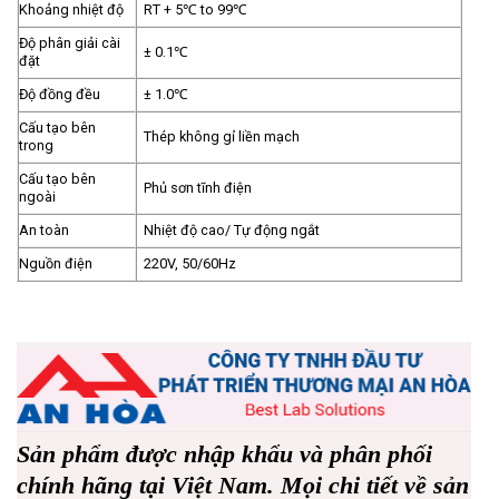
Khoảng nhiệt độ
RT + 5℃ to 99℃
Độ phân giải cài
± 0.1℃
đặt
Độ đồng đều
± 1.0℃
Cấu tạo bên
Thép không gỉ liền mạch
trong
Cấu tạo bên
Phủ sơn tĩnh điện
ngoài
An toàn
Nhiệt độ cao/ Tự động ngắt
Nguồn điện
220V, 50/60Hz
Sản phẩm được nhập khẩu và phân phối
chính hãng tại Việt Nam. Mọi chi tiết về sản