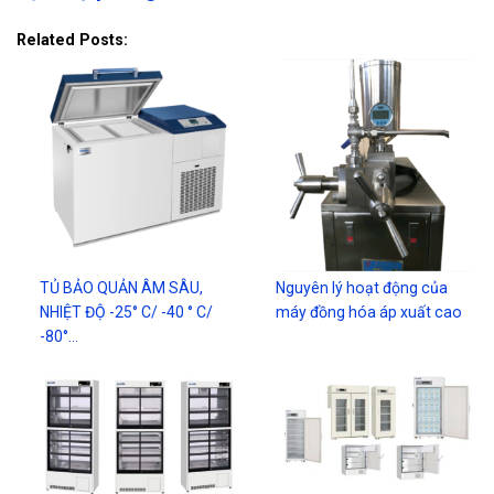
Related Posts:
TỦ BẢO QUẢN ÂM SÂU,
Nguyên lý hoạt động của
NHIỆT ĐỘ -25° C/ -40 ° C/
máy đồng hóa áp xuất cao
-80°…