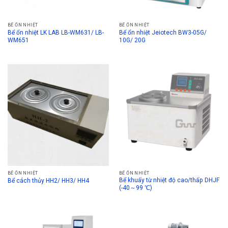
BỂ ỔN NHIỆT
BỂ ỔN NHIỆT
Bể ổn nhiệt LK LAB LB-WM631/ LB-
Bể ổn nhiệt Jeiotech BW3-05G/
WM651
10G/ 20G
BỂ ỔN NHIỆT
BỂ ỔN NHIỆT
Bể khuấy từ nhiệt độ cao/thấp DHJF
Bể cách thủy HH2/ HH3/ HH4
(-40～99 ℃)