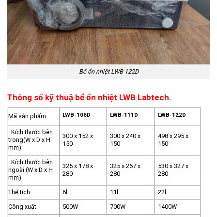
Bể ổn nhiệt LWB 122D
Thông số kỹ thuậ bể ổn nhiệt LWB Labtech.
LWB-106D
LWB-111D
LWB-122D
Mã sản phẩm
Kích thước bên
300 x 152 x
300 x 240 x
498 x 295 x
trong(W x D x H
150
150
150
mm)
Kích thước bên
325 x 178 x
325 x 267 x
530 x 327 x
ngoài (W x D x H
280
280
280
mm)
Thể tích
6l
11l
22l
Công xuất
500W
700W
1400W