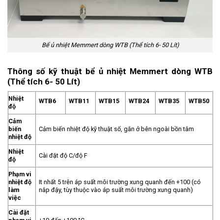
Bể ủ nhiệt Memmert dòng WTB (Thể tích 6- 50 Lít)
Thông số kỹ thuật bể ủ nhiệt Memmert dòng WTB
(Thể tích 6- 50 Lít)
Nhiệt
WTB6
WTB11
WTB15
WTB24
WTB35
WTB50
độ
Cảm
biến
Cảm biến nhiệt độ kỹ thuật số, gắn ở bên ngoài bồn tắm
nhiệt độ
Nhiệt
Cài đặt độ C/độ F
độ
Phạm vi
nhiệt độ
It nhất 5 trên áp suất môi trường xung quanh đến +100 (có
làm
nắp đậy, tùy thuộc vào áp suất môi trường xung quanh)
việc
Cài đặt