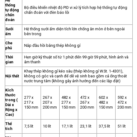
Hệ
thống
Bộ điều khiển nhiệt độ PID vi xử lý tích hợp hệ thống tự động
tự động
chẩn đoán với đèn báo lỗi
chẩn
đoán
Sưởi
Hệ thống sưởi ấm diện tích lớn chống ăn mòn ở bên ngoài
ấm
bên trong
Che
Nắp đầu hồi bằng thép không gỉ
phủ
Thời
Hẹn giờ kỹ thuật số từ 1 phút đến 99 giờ 59 phút, hình ảnh và
gian
âm thanh
Khay thép không gỉ kéo sâu (thép không gỉ W.St. 1-4301),
Nội thất
không có góc và cạnh để dễ vệ sinh bao gồm cả ống thoát
nước trung tâm (không gây ảnh hưởng đến các lắp đặt)
Kích
thước
277 x
267 x
482 x
472 x
602 x
592 x
trong (
217 x
207 x
277 x
267 x
482 x
472 x
Dài x
150 mm
200 mm
150 mm
200 mm
150 mm
200 mm
Rộng x
Cao)
Thể
7,5 lít
10 lít
17,1 lít
23,1 lít
37,5 lít
51 lít
tích