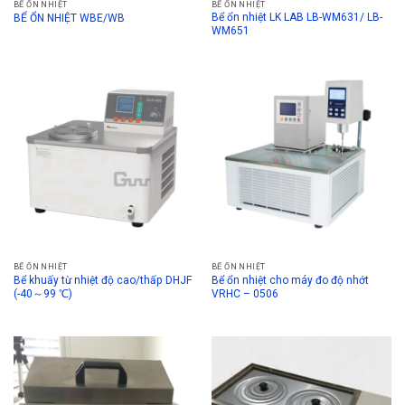
BỂ ỔN NHIỆT
BỂ ỔN NHIỆT
Bể ổn nhiệt LK LAB LB-WM631/ LB-
BỂ ỔN NHIỆT WBE/WB
WM651
BỂ ỔN NHIỆT
BỂ ỔN NHIỆT
Bể khuấy từ nhiệt độ cao/thấp DHJF
Bể ổn nhiệt cho máy đo độ nhớt
(-40～99 ℃)
VRHC – 0506