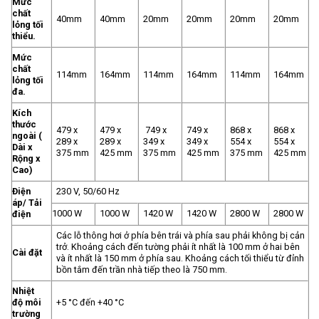
Mức
chất
40mm
40mm
20mm
20mm
20mm
20mm
lỏng tối
thiểu.
Mức
chất
114mm
164mm
114mm
164mm
114mm
164mm
lỏng tối
đa.
Kích
thước
479 x
479 x
749 x
749 x
868 x
868 x
ngoài (
289 x
289 x
349 x
349 x
554 x
554 x
Dài x
375 mm
425 mm
375 mm
425 mm
375 mm
425 mm
Rộng x
Cao)
Điện
230 V, 50/60 Hz
áp/ Tải
1000 W
1000 W
1420 W
1420 W
2800 W
2800 W
điện
Các lỗ thông hơi ở phía bên trái và phía sau phải không bị cản
trở. Khoảng cách đến tường phải ít nhất là 100 mm ở hai bên
Cài đặt
và ít nhất là 150 mm ở phía sau. Khoảng cách tối thiểu từ đỉnh
bồn tắm đến trần nhà tiếp theo là 750 mm.
Nhiệt
độ môi
+5 °C đến +40 °C
trường