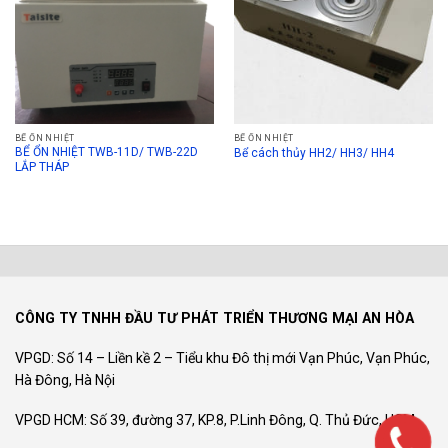
BỂ ỔN NHIỆT
BỂ ỔN NHIỆT
BỂ ỔN NHIỆT TWB-11D/ TWB-22D
Bể cách thủy HH2/ HH3/ HH4
LẮP THÁP
CÔNG TY TNHH ĐẦU TƯ PHÁT TRIỂN THƯƠNG MẠI AN HÒA
VPGD: Số 14 – Liền kề 2 – Tiểu khu Đô thị mới Vạn Phúc, Vạn Phúc,
Hà Đông, Hà Nội
VPGD HCM: Số 39, đường 37, KP.8, P.Linh Đông, Q. Thủ Đức, HCM