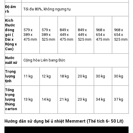
Độ ẩm
Tối đa 80%, không ngưng tụ
rh
Kích
thước
đóng
579 x
579 x
849 x
849 x
968 x
968 x
gói (
389 x
389 x
449 x
449 x
654 x
654 x
Dài x
475 mm
525 mm
475 mm
525 mm
475 mm
525 mm
Rộng x
Cao)
Nước
Cộng hòa Liên bang Đức
xuất xứ
Trọng
lượng
11 kg
12 kg
18 kg
20 kg
30 kg
30 kg
tịnh
Tổng
trọng
lượng
13 kg
14 kg
21 kg
23 kg
34 kg
37 kg
thùng
carton
Hướng dẫn sử dụng bể ủ nhiệt Memmert (Thể tích 6- 50 Lít)