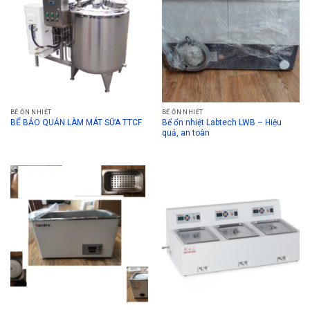
BỂ ỔN NHIỆT
BỂ ỔN NHIỆT
Bể ổn nhiệt Labtech LWB – Hiệu
BỂ BẢO QUẢN LÀM MÁT SỮA TTCF
quả, an toàn