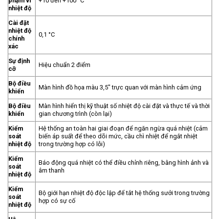
phạm vi
+10 đến +100 °C
nhiệt độ
Cài đặt
nhiệt độ
0,1 °C
chính
xác
Sự định
Hiệu chuẩn 2 điểm
cỡ
Bộ điều
Màn hình đồ họa màu 3,5″ trực quan với màn hình cảm ứng
khiển
Bộ điều
Màn hình hiển thị kỹ thuật số nhiệt độ cài đặt và thực tế và thời
khiển
gian chương trình (còn lại)
Kiểm
Hệ thống an toàn hai giai đoạn để ngăn ngừa quá nhiệt (cảm
soát
biến áp suất để theo dõi mức, cầu chì nhiệt để ngắt nhiệt
nhiệt độ
trong trường hợp có lỗi)
Kiểm
Báo động quá nhiệt có thể điều chỉnh riêng, bằng hình ảnh và
soát
âm thanh
nhiệt độ
Kiểm
Bộ giới hạn nhiệt độ độc lập để tắt hệ thống sưởi trong trường
soát
hợp có sự cố
nhiệt độ