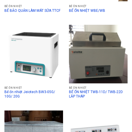
BỂ ỔN NHIỆT
BỂ ỔN NHIỆT
BỂ BẢO QUẢN LÀM MÁT SỮA TTCF
BỂ ỔN NHIỆT WBE/WB
BỂ ỔN NHIỆT
BỂ ỔN NHIỆT
Bể ổn nhiệt Jeiotech BW3-05G/
BỂ ỔN NHIỆT TWB-11D/ TWB-22D
10G/ 20G
LẮP THÁP