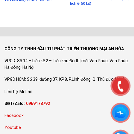
tích 6- 50 Lít)
CÔNG TY TNHH ĐẦU TƯ PHÁT TRIỂN THƯƠNG MẠI AN HÒA
VPGD: Số 14 – Liền kề 2 – Tiểu khu Đô thị mới Vạn Phúc, Vạn Phúc,
Hà Đông, Hà Nội
VPGD HCM: Số 39, đường 37, KP.8, P.Linh Đông, Q. Thủ Đức, HCM
Liên hệ: Mr Lân
SĐT/Zalo:
0969178792
Facebook
Youtube