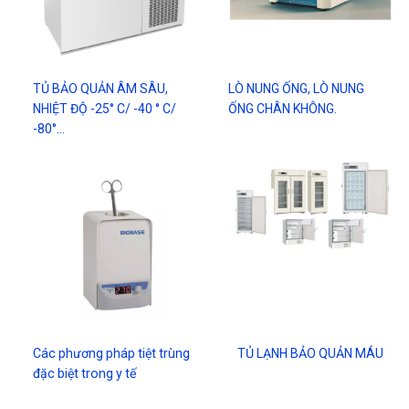
TỦ BẢO QUẢN ÂM SÂU,
LÒ NUNG ỐNG, LÒ NUNG
NHIỆT ĐỘ -25° C/ -40 ° C/
ỐNG CHÂN KHÔNG.
-80°…
Các phương pháp tiệt trùng
TỦ LẠNH BẢO QUẢN MÁU
đặc biệt trong y tế