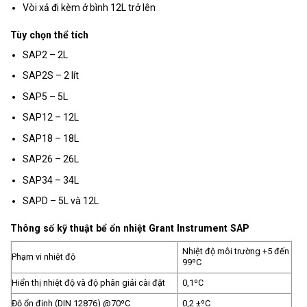
Vòi xả đi kèm ở bình 12L trở lên
Tùy chọn thể tích
SAP2 – 2L
SAP2S – 2 lít
SAP5 – 5L
SAP12 – 12L
SAP18 – 18L
SAP26 – 26L
SAP34 – 34L
SAPD – 5L và 12L
Thông số kỹ thuật bể ổn nhiệt Grant Instrument SAP
Nhiệt độ môi trường +5 đến
Phạm vi nhiệt độ
99ºC
Hiển thị nhiệt độ và độ phân giải cài đặt
0,1ºC
Độ ổn định (DIN 12876) @70ºC
0,2 ±ºC