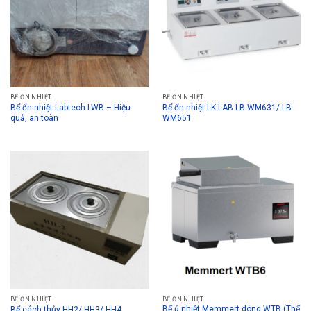
BỂ ỔN NHIỆT
BỂ ỔN NHIỆT
Bể ổn nhiệt Labtech LWB – Hiệu
Bể ổn nhiệt LK LAB LB-WM631/ LB-
quả, an toàn
WM651
BỂ ỔN NHIỆT
BỂ ỔN NHIỆT
Bể ủ nhiệt Memmert dòng WTB (Thể
Bể cách thủy HH2/ HH3/ HH4