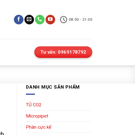
08:00 - 21:00
Tư vấn: 0969178792
DANH MỤC SẢN PHẨM
TỦ CO2
Micropipet
Phân cực kế
ch