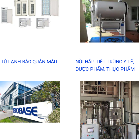
TỦ LẠNH BẢO QUẢN MÁU
NỒI HẤP TIỆT TRÙNG Y TẾ,
DƯỢC PHẨM, THỰC PHẨM..