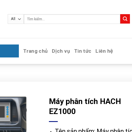
Tìm
kiếm:
Trang chủ
Dịch vụ
Tin tức
Liên hệ
Máy phân tích HACH
EZ1000
Tên sản phẩm:
Máy phân tí