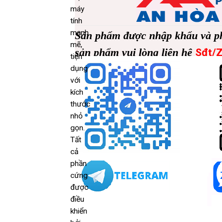
máy
tính
mạnh
Sản phẩm được nhập khẩu và phâ
mẽ,
sản phẩm vui lòng liên hệ
Sđt/Z
tiện
dụng
với
kích
thước
nhỏ
gọn.
Tất
cả
phần
cứng
được
điều
khiển