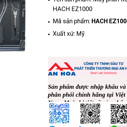
HACH EZ1000
Mã sản phẩm:
HACH EZ100
Xuất xứ: Mỹ
.
Sản phẩm được nhập khẩu và
phân phối chính hãng tại Việt
Nam. Mọi chi tiết về sản phẩ
vui lòng liên
0969178792
hệ
Sđt/Zalo
: