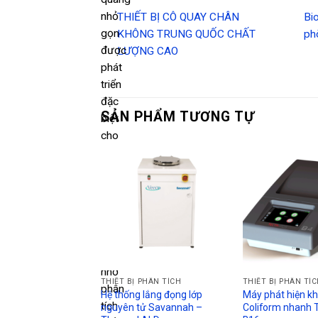
nhỏ
THIẾT BỊ CÔ QUAY CHÂN
Bio
gọn
KHÔNG TRUNG QUỐC CHẤT
ph
được
LƯỢNG CAO
phát
triển
đặc
SẢN PHẨM TƯƠNG TỰ
biệt
cho
dòng
EZ.
Tiêu
thụ
thuốc
thử
giảm
nhờ
THIẾT BỊ PHÂN TÍCH
THIẾT BỊ PHÂN TÍ
phân
Hệ thống lắng đọng lớp
Máy phát hiện kh
tích
nguyên tử Savannah –
Coliform nhanh 