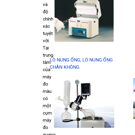
và
độ
chính
xác
tuyệt
vời.
Tại
trung
LÒ NUNG ỐNG, LÒ NUNG ỐNG
tâm
CHÂN KHÔNG.
của
máy
đo
màu
có
một
cụm
máy
đo
quang