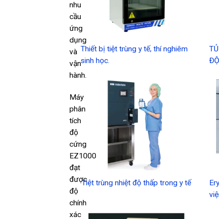
nhu
cầu
ứng
dụng
Thiết bị tiệt trùng y tế, thí nghiêm
TỦ
và
sinh học.
ĐỘ
vận
hành.
Máy
phân
tích
độ
cứng
EZ1000
đạt
được
Tiệt trùng nhiệt độ thấp trong y tế
Er
độ
vi
chính
xác