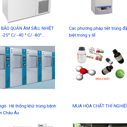
 BẢO QUẢN ÂM SÂU, NHIỆT
Các phương pháp tiệt trùng đ
 -25° C/ -40 ° C/ -80°…
biệt trong y tế
yigit- Hệ thống khử trùng bệnh
MUA HÓA CHẤT THÍ NGHI
ện Châu Âu