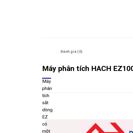
Mô tả
Đánh giá (0)
Máy phân tích HACH EZ10
Máy
phân
tích
sắt
dòng
EZ
có
một