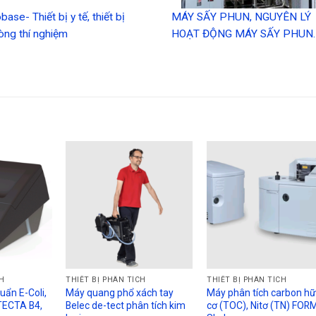
base- Thiết bị y tế, thiết bị
MÁY SẤY PHUN, NGUYÊN LÝ
òng thí nghiệm
HOẠT ĐỘNG MÁY SẤY PHUN.
CH
THIẾT BỊ PHÂN TÍCH
THIẾT BỊ PHÂN TÍCH
uẩn E-Coli,
Máy quang phổ xách tay
Máy phân tích carbon h
TECTA B4,
Belec de-tect phân tích kim
cơ (TOC), Nitơ (TN) FO