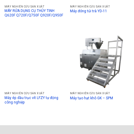
MÁY NGHIÊN CỨU SẢN XUẤT
MÁY NGHIÊN CỨU SẢN XUẤT
MÁY RỬA DỤNG CỤ THỦY TINH
Máy đóng túi trà YD-11
Q620F Q720F/Q750F Q920F/Q950F
MÁY NGHIÊN CỨU SẢN XUẤT
MÁY NGHIÊN CỨU SẢN XUẤT
Máy ép dầu trục vít LFZY tự động
Máy tạo hạt khô GK – SPM
công nghiệp