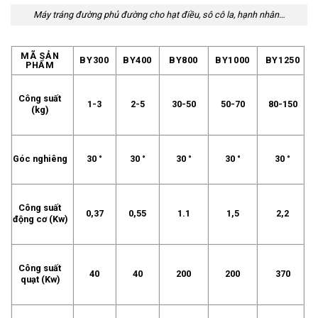
Máy tráng đường phủ đường cho hạt điều, sô cô la, hạnh nhân…
MÃ SẢN
BY300
BY400
BY800
BY1000
BY1250
PHẨM
Công suất
1-3
2-5
30-50
50-70
80-150
(kg)
Góc nghiêng
30 °
30 °
30 °
30 °
30 °
Công suất
0,37
0,55
1.1
1,5
2,2
động cơ (Kw)
Công suất
40
40
200
200
370
quạt (Kw)