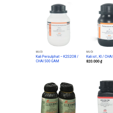
MUỐI
MUỐI
Kali Persulphat – K2S2O8 /
Kali iot , KI / CH
CHAI 500 GAM
820.000
₫