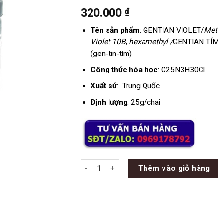
320.000
₫
Tên sản phẩm
: GENTIAN VIOLET/
Met
Violet 10B
,
hexamethyl /
GENTIAN TÍ
(gen-tin-tím)
Công thức hóa học
: C25N3H30Cl
Xuất sứ
: Trung Quốc
Định lượng
: 25g/chai
Gentian Tím - Gentian Violet - C25N3H30Cl
Thêm vào giỏ hàng