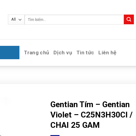
Tìm
kiếm:
Trang chủ
Dịch vụ
Tin tức
Liên hệ
Gentian Tím – Gentian
Violet – C25N3H30Cl /
CHAI 25 GAM