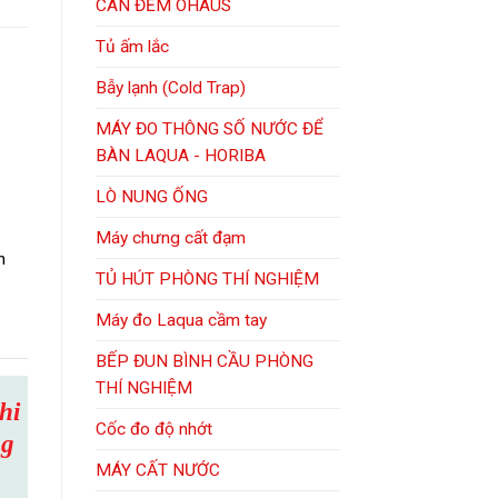
CÂN ĐẾM OHAUS
Tủ ấm lắc
Bẫy lạnh (Cold Trap)
MÁY ĐO THÔNG SỐ NƯỚC ĐỂ
BÀN LAQUA - HORIBA
LÒ NUNG ỐNG
Máy chưng cất đạm
h
TỦ HÚT PHÒNG THÍ NGHIỆM
Máy đo Laqua cầm tay
BẾP ĐUN BÌNH CẦU PHÒNG
THÍ NGHIỆM
hi
Cốc đo độ nhớt
ng
MÁY CẤT NƯỚC