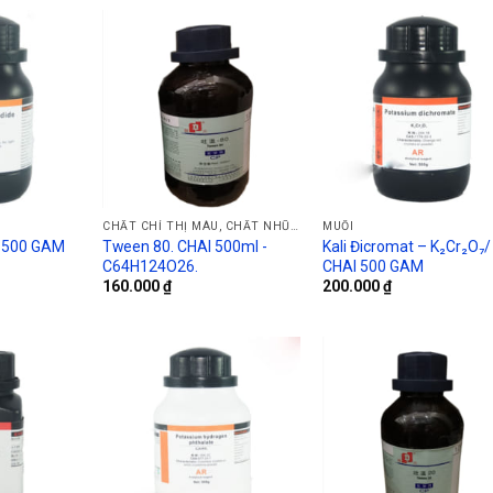
CHẤT CHỈ THỊ MÀU, CHẤT NHŨ HÓA
MUỐI
Tween 80. CHAI 500ml -
Kali Đicromat – K₂Cr₂O₇/
AI 500 GAM
C64H124O26.
CHAI 500 GAM
160.000
₫
200.000
₫