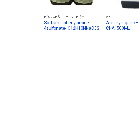
HÓA CHẤT THÍ NGHIỆM
AXIT
Sodium diphenylamine
Acid Pyrogallic 
4sulfonate- C12H10NNaO3S
CHAI 500ML