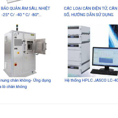
 BẢO QUẢN ÂM SÂU, NHIỆT
CÁC LOẠI CÂN ĐIỆN TỬ, CÂN
 -25° C/ -40 ° C/ -80°…
SỐ, HƯỚNG DẪN SỬ DỤNG.
 nung chân không- Ứng dụng
Hệ thống HPLC JASCO LC-4
a lò chân không