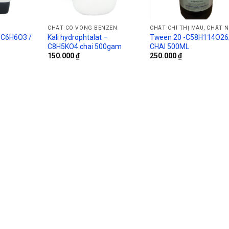
CHẤT CÓ VÒNG BENZEN
– C6H6O3 /
Kali hydrophtalat –
Tween 20 -C58H114O26
C8H5KO4 chai 500gam
CHAI 500ML
150.000
₫
250.000
₫