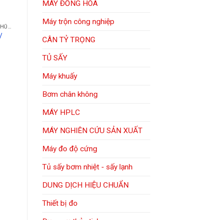
MÁY ĐỒNG HÓA
Máy trộn công nghiệp
CHẤT CHỈ THỊ MÀU, CHẤT NHŨ HÓA
/
CÂN TỶ TRỌNG
TỦ SẤY
Máy khuấy
Bơm chân không
MÁY HPLC
MÁY NGHIÊN CỨU SẢN XUẤT
Máy đo độ cứng
Tủ sấy bơm nhiệt - sấy lạnh
DUNG DỊCH HIỆU CHUẨN
Thiết bị đo