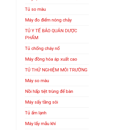
Tủ so màu
Máy đo điểm nóng chảy
TỦ Y TẾ BẢO QUẢN DƯỢC
PHẨM
Tủ chống cháy nổ
Máy đồng hóa áp xuất cao
TỦ THỬ NGHIỆM MÔI TRƯỜNG
Máy so màu
Nồi hấp tiệt trùng để bàn
Máy sấy tầng sôi
Tủ ấm lạnh
Máy lấy mẫu khí