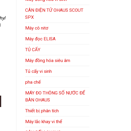
CÂN ĐIỆN TỬ OHAUS SCOUT
SPX
hyl
M
Máy cô nitơ
Máy đọc ELISA
TỦ CẤY
Máy đồng hóa siêu âm
Tủ cấy vi sinh
pha chế
MÁY ĐO THÔNG SỐ NƯỚC ĐỂ
 / CHAI 25 GAM số lượng
BÀN OHAUS
Thiết bị phân tích
Máy lắc khay vi thể