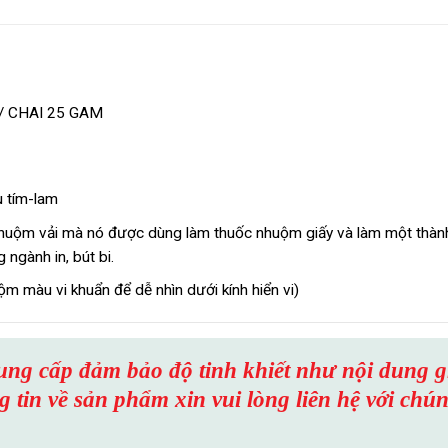
 / CHAI 25 GAM
u tím-lam
nhuộm vải mà nó được dùng làm thuốc nhuộm giấy và làm một thàn
gành in, bút bi.
 màu vi khuẩn để dễ nhìn dưới kính hiển vi)
cung cấp đảm bảo độ tinh khiết như nội dung g
 tin về sản phẩm xin vui lòng liên hệ với chú