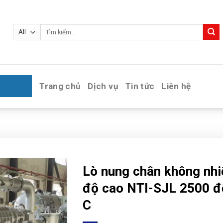
Tìm
kiếm:
Trang chủ
Dịch vụ
Tin tức
Liên hệ
Lò nung chân không nhi
độ cao NTI-SJL 2500 đ
C