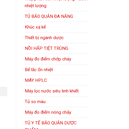
nhiệt lượng
TỦ BẢO QUẢN ĐA NĂNG
Khúc xạ kế
Thiết bị ngành dược
NỒI HẤP TIỆT TRÙNG
Máy đo điểm chớp cháy
Bể lắc ổn nhiệt
MÁY HPLC
Máy lọc nước siêu tinh khiết
Tủ so màu
Máy đo điểm nóng chảy
TỦ Y TẾ BẢO QUẢN DƯỢC