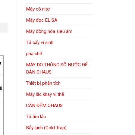
Máy cô nitơ
Máy đọc ELISA
Máy đồng hóa siêu âm
Tủ cấy vi sinh
pha chế
W
MÁY ĐO THÔNG SỐ NƯỚC ĐỂ
BÀN OHAUS
Thiết bị phân tích
00
Máy lắc khay vi thể
CÂN ĐẾM OHAUS
Tủ ấm lắc
Bẫy lạnh (Cold Trap)