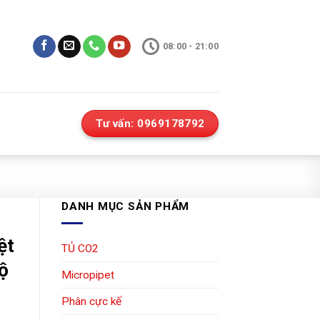
08:00 - 21:00
Tư vấn: 0969178792
DANH MỤC SẢN PHẨM
ệt
TỦ CO2
ộ
Micropipet
Phân cực kế