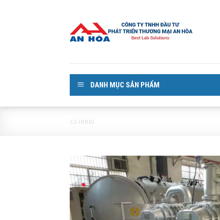
Skip
to
content
DANH MỤC SẢN PHẨM
LÒ NUNG