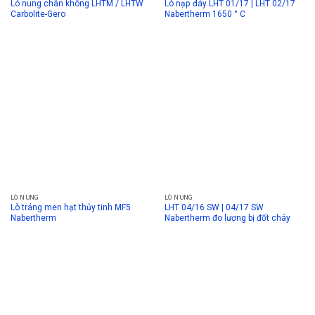
Lò nung chân không LHTM / LHTW
Lò nạp đáy LHT 01/17 | LHT 02/17
Carbolite-Gero
Nabertherm 1650 ° C
LÒ NUNG
LÒ NUNG
Lò tráng men hạt thủy tinh MF5
LHT 04/16 SW | 04/17 SW
Nabertherm
Nabertherm đo lượng bị đốt cháy