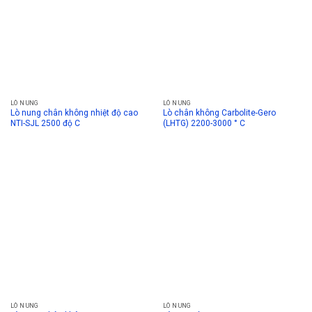
LÒ NUNG
LÒ NUNG
Lò nung chân không nhiệt độ cao
Lò chân không Carbolite-Gero
NTI-SJL 2500 độ C
(LHTG) 2200-3000 ° C
LÒ NUNG
LÒ NUNG