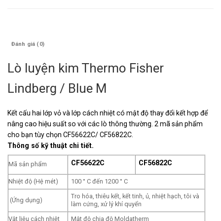
Mô tả
Đánh giá (0)
Lò luyện kim Thermo Fisher
Lindberg / Blue M
Kết cấu hai lớp vỏ và lớp cách nhiệt có mật độ thay đổi kết hợp để
nâng cao hiệu suất so với các lò thông thường. 2 mã sản phẩm
cho bạn tùy chọn CF56622C/ CF56822C.
Thông số kỹ thuật chi tiết.
CF56622C
CF56822C
Mã sản phẩm
Nhiệt độ (Hệ mét)
100 ° C đến 1200 ° C
Tro hóa, thiêu kết, kết tinh, ủ, nhiệt hạch, tôi và
(Ứng dụng)
làm cứng, xử lý khí quyển
Vật liệu cách nhiệt
Mật độ chia độ Moldatherm