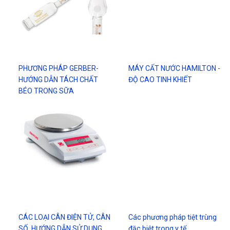
PHƯƠNG PHÁP GERBER-
MÁY CẤT NƯỚC HAMILTON -
HƯỚNG DẪN TÁCH CHẤT
ĐỘ CAO TINH KHIẾT
BÉO TRONG SỮA
CÁC LOẠI CÂN ĐIỆN TỬ, CÂN
Các phương pháp tiệt trùng
SỐ, HƯỚNG DẪN SỬ DỤNG.
đặc biệt trong y tế