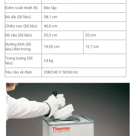
Kiểm soát nhiệt độ
Độc lập
Độ dài (Số liệu)
38,1 cm
Chiều cao (Số liệu)
40,6 cm
Độ sâu (Số liệu)
20,3 cm
20 cm
Đường kính (Số
19,05 cm
12,7 cm
liệu) Bên trong
Trọng lượng (Số
24 kg
liệu)
Yêu cầu về điện
208/240 V 50/60 Hz