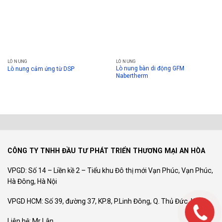
LÒ NUNG
LÒ NUNG
Lò nung bàn di động GFM
Lò nung cảm ứng từ DSP
Nabertherm
CÔNG TY TNHH ĐẦU TƯ PHÁT TRIỂN THƯƠNG MẠI AN HÒA
VPGD: Số 14 – Liền kề 2 – Tiểu khu Đô thị mới Vạn Phúc, Vạn Phúc,
Hà Đông, Hà Nội
VPGD HCM: Số 39, đường 37, KP.8, P.Linh Đông, Q. Thủ Đức, HCM
Liên hệ: Mr Lân