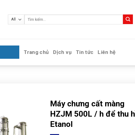
Tìm
kiếm:
Trang chủ
Dịch vụ
Tin tức
Liên hệ
Máy chưng cất màng
HZJM 500L / h để thu h
Etanol