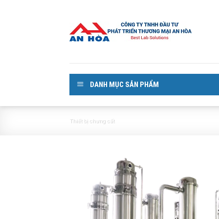
Skip
to
content
DANH MỤC SẢN PHẨM
Thiết bị chưng cất