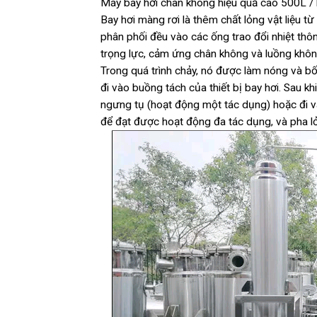
Máy bay hơi chân không hiệu quả cao 500L / 
Bay hơi màng rơi là thêm chất lỏng vật liệu từ
phân phối đều vào các ống trao đổi nhiệt thô
trọng lực, cảm ứng chân không và luồng không
Trong quá trình chảy, nó được làm nóng và bốc
đi vào buồng tách của thiết bị bay hơi. Sau kh
ngưng tụ (hoạt động một tác dụng) hoặc đi và
để đạt được hoạt động đa tác dụng, và pha l