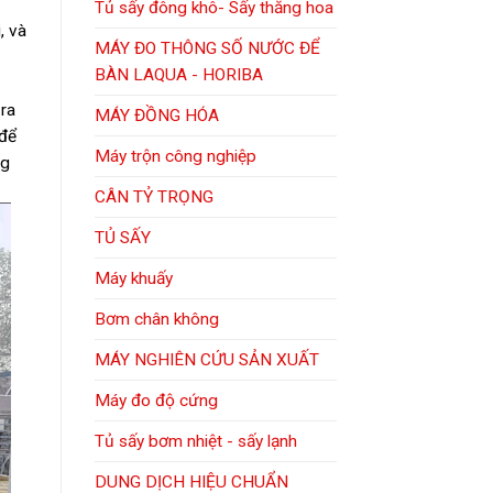
Tủ sấy đông khô- Sấy thăng hoa
, và
MÁY ĐO THÔNG SỐ NƯỚC ĐỂ
BÀN LAQUA - HORIBA
 ra
MÁY ĐỒNG HÓA
 để
Máy trộn công nghiệp
ng
CÂN TỶ TRỌNG
TỦ SẤY
Máy khuấy
Bơm chân không
MÁY NGHIÊN CỨU SẢN XUẤT
Máy đo độ cứng
Tủ sấy bơm nhiệt - sấy lạnh
DUNG DỊCH HIỆU CHUẨN