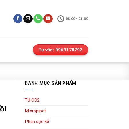
08:00 - 21:00
Tư vấn: 0969178792
DANH MỤC SẢN PHẨM
TỦ CO2
ồi
Micropipet
Phân cực kế