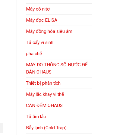
Máy cô nitơ
Máy đọc ELISA
Máy đồng hóa siêu âm
Tủ cấy vi sinh
pha chế
MÁY ĐO THÔNG SỐ NƯỚC ĐỂ
BÀN OHAUS
Thiết bị phân tích
Máy lắc khay vi thể
CÂN ĐẾM OHAUS
Tủ ấm lắc
Bẫy lạnh (Cold Trap)