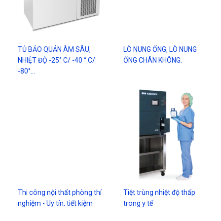
TỦ BẢO QUẢN ÂM SÂU,
LÒ NUNG ỐNG, LÒ NUNG
NHIỆT ĐỘ -25° C/ -40 ° C/
ỐNG CHÂN KHÔNG.
-80°…
Thi công nội thất phòng thí
Tiệt trùng nhiệt độ thấp
nghiệm - Uy tín, tiết kiệm
trong y tế