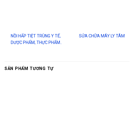
NỒI HẤP TIỆT TRÙNG Y TẾ,
SỬA CHỮA MÁY LY TÂM
DƯỢC PHẨM, THỰC PHẨM..
SẢN PHẨM TƯƠNG TỰ