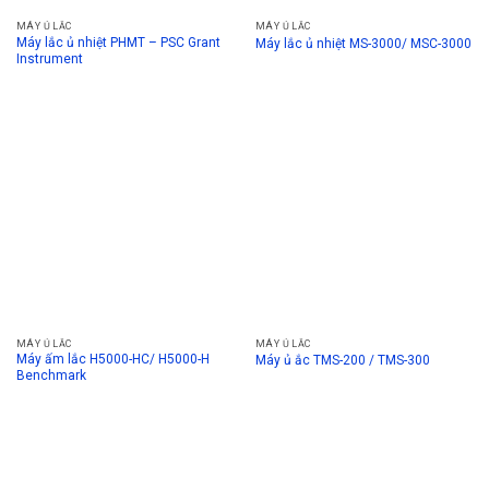
MÁY Ủ LẮC
MÁY Ủ LẮC
Máy lắc ủ nhiệt PHMT – PSC Grant
Máy lắc ủ nhiệt MS-3000/ MSC-3000
Instrument
MÁY Ủ LẮC
MÁY Ủ LẮC
Máy ấm lắc H5000-HC/ H5000-H
Máy ủ ắc TMS-200 / TMS-300
Benchmark