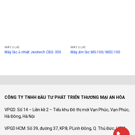
MÁY Ủ LẮC
MÁY Ủ LẮC
Máy lắc ủ nhiệt Jeiotech CBS- 350
Máy ấm lắc MS-100/ MSC-100
CÔNG TY TNHH ĐẦU TƯ PHÁT TRIỂN THƯƠNG MẠI AN HÒA
VPGD: Số 14 – Liền kề 2 – Tiểu khu Đô thị mới Vạn Phúc, Vạn Phúc,
Hà Đông, Hà Nội
VPGD HCM: Số 39, đường 37, KP.8, P.Linh Đông, Q. Thủ Đức, HCM