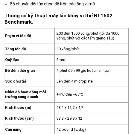
Bộ chuyển đổi tùy chọn để trộn các ống vi mô
Thông số kỹ thuật máy lắc khay vi thể BT1502
Benchmark.
200 đến 1500 vòng/phút (tối đa 1000
Phạm vi tốc độ
vòng/phút với các tấm giếng sâu)
Tăng tốc độ
10 vòng/phút
Quỹ đạo
3mm
Bộ đếm thời gian
1 phút đến 99 giờ hoặc liên tục
Sức chịu tải
Lên đến 4 microplate
Nhiệt độ hoạt động môi
+4°C đến +65°C
trường xung quanh
Kích thước (in)
13,1 x 11,7 x 4,7
Kích thước (cm)
33,3 x 29,8 x 12
Cân nặng
12 pound (5,5kg)