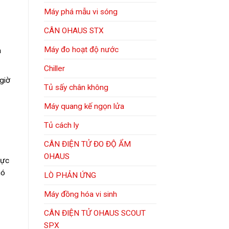
Máy phá mẫu vi sóng
CÂN OHAUS STX
Máy đo hoạt độ nước
à
Chiller
giờ
Tủ sấy chân không
Máy quang kế ngọn lửa
Tủ cách ly
CÂN ĐIỆN TỬ ĐO ĐỘ ẨM
OHAUS
rực
nó
LÒ PHẢN ỨNG
Máy đồng hóa vi sinh
CÂN ĐIỆN TỬ OHAUS SCOUT
SPX