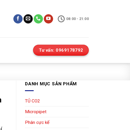
08:00 - 21:00
Tư vấn: 0969178792
DANH MỤC SẢN PHẨM
h
TỦ CO2
Micropipet
Phân cực kế
í