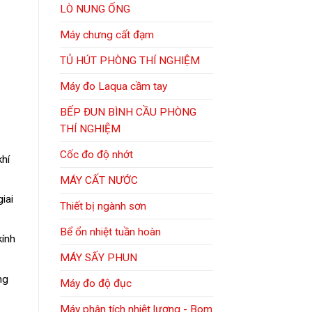
LÒ NUNG ỐNG
Máy chưng cất đạm
TỦ HÚT PHÒNG THÍ NGHIỆM
Máy đo Laqua cầm tay
BẾP ĐUN BÌNH CẦU PHÒNG
THÍ NGHIỆM
Cốc đo độ nhớt
khí
MÁY CẤT NƯỚC
iai
Thiết bị ngành sơn
Bể ổn nhiệt tuần hoàn
kính
MÁY SẤY PHUN
ng
Máy đo độ đục
Máy phân tích nhiệt lượng - Bom