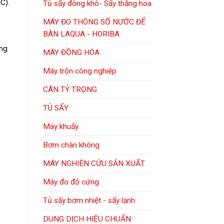
C).
Tủ sấy đông khô- Sấy thăng hoa
MÁY ĐO THÔNG SỐ NƯỚC ĐỂ
BÀN LAQUA - HORIBA
ụng
MÁY ĐỒNG HÓA
Máy trộn công nghiệp
CÂN TỶ TRỌNG
TỦ SẤY
Máy khuấy
Bơm chân không
MÁY NGHIÊN CỨU SẢN XUẤT
Máy đo độ cứng
Tủ sấy bơm nhiệt - sấy lạnh
DUNG DỊCH HIỆU CHUẨN