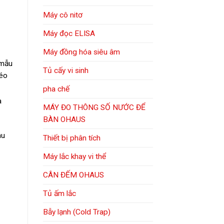
Máy cô nitơ
Máy đọc ELISA
Máy đồng hóa siêu âm
 mẫu
Tủ cấy vi sinh
kéo
pha chế
à
MÁY ĐO THÔNG SỐ NƯỚC ĐỂ
BÀN OHAUS
âu
Thiết bị phân tích
Máy lắc khay vi thể
CÂN ĐẾM OHAUS
Tủ ấm lắc
Bẫy lạnh (Cold Trap)