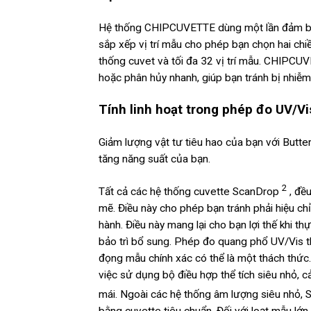
Hệ thống CHIPCUVETTE dùng một lần đảm bảo 
sắp xếp vị trí mẫu cho phép bạn chọn hai chi
thống cuvet và tối đa 32 vị trí mẫu. CHIPCU
hoặc phân hủy nhanh, giúp bạn tránh bị nhiễm
Tính linh hoạt trong phép đo UV/Vi
Giảm lượng vật tư tiêu hao của bạn với Butter
tăng năng suất của bạn.
2
Tất cả các hệ thống cuvette ScanDrop
, đều
mẽ. Điều này cho phép bạn tránh phải hiệu ch
hành. Điều này mang lại cho bạn lợi thế khi t
bảo trì bổ sung. Phép đo quang phổ UV/Vis thể
đọng mẫu chính xác có thể là một thách thức
việc sử dụng bộ điều hợp thể tích siêu nhỏ, 
mái. Ngoài các hệ thống âm lượng siêu nhỏ,
bằng cuvette tiêu chuẩn. Đối với loạt mẫu l