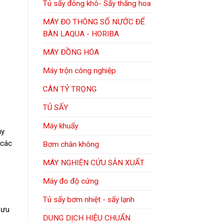
Tủ sấy đông khô- Sấy thăng hoa
MÁY ĐO THÔNG SỐ NƯỚC ĐỂ
BÀN LAQUA - HORIBA
MÁY ĐỒNG HÓA
Máy trộn công nghiệp
CÂN TỶ TRỌNG
TỦ SẤY
Máy khuấy
ậy
 các
Bơm chân không
MÁY NGHIÊN CỨU SẢN XUẤT
Máy đo độ cứng
Tủ sấy bơm nhiệt - sấy lạnh
 ưu
DUNG DỊCH HIỆU CHUẨN