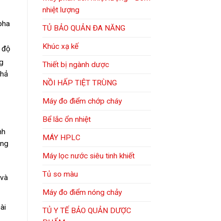
nhiệt lượng
pha
TỦ BẢO QUẢN ĐA NĂNG
Khúc xạ kế
g độ
g
Thiết bị ngành dược
khả
NỒI HẤP TIỆT TRÙNG
Máy đo điểm chớp cháy
Bể lắc ổn nhiệt
nh
MÁY HPLC
ông
Máy lọc nước siêu tinh khiết
Tủ so màu
 và
Máy đo điểm nóng chảy
ài
TỦ Y TẾ BẢO QUẢN DƯỢC