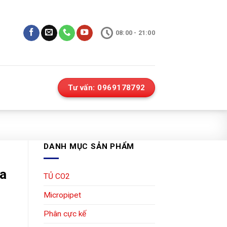
08:00 - 21:00
Tư vấn: 0969178792
DANH MỤC SẢN PHẨM
na
TỦ CO2
Micropipet
Phân cực kế