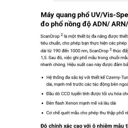
Máy quang phổ UV/Vis-Spe
đo phổ nồng độ ADN/ ARN/
2
ScanDrop
là một thiết bị đa năng được thiế
tiêu chuẩn, cho phép bạn thực hiện các phép 
2
dài từ 190 đến 1000 nm, ScanDrop
thúc đẩy
1,5. Sau đó, việc ghi phổ mẫu trong chuỗi mẫ
nhanh chóng. Hiệu suất cao này được đảm b
Hệ thống đa sắc ký với thiết kế Czerny-Tu
dài, mạnh mẽ trước các tác động bên ngo
Đầu dò CCD tuyến tính được tối ưu hóa ch
Đèn flash Xenon mạnh mẽ và lâu dài
Cơ chế quét mẫu cho phép thu thập phổ nha
Độ chính xác cao với ô nhiễm mẫu t