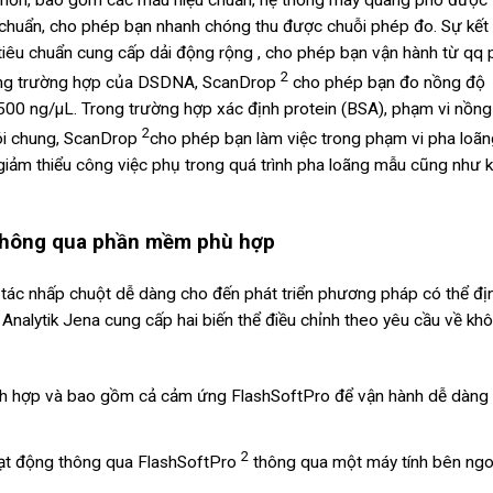
u chuẩn, cho phép bạn nhanh chóng thu được chuỗi phép đo. Sự kết
 tiêu chuẩn cung cấp dải động rộng , cho phép bạn vận hành từ qq 
2
rong trường hợp của DSDNA, ScanDrop
cho phép bạn đo nồng độ
7.500 ng/µL. Trong trường hợp xác định protein (BSA), phạm vi nồn
2
ói chung, ScanDrop
cho phép bạn làm việc trong phạm vi pha loãn
nó giảm thiểu công việc phụ trong quá trình pha loãng mẫu cũng như 
thông qua phần mềm phù hợp
 tác nhấp chuột dễ dàng cho đến phát triển phương pháp có thể đị
Analytik Jena cung cấp hai biến thể điều chỉnh theo yêu cầu về kh
ích hợp và bao gồm cả cảm ứng FlashSoftPro để vận hành dễ dàng
2
ạt động thông qua FlashSoftPro
thông qua một máy tính bên ngo