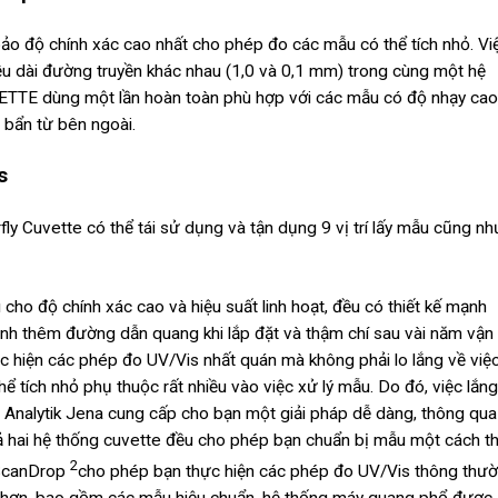
độ chính xác cao nhất cho phép đo các mẫu có thể tích nhỏ. Vi
ều dài đường truyền khác nhau (1,0 và 0,1 mm) trong cùng một hệ
VETTE dùng một lần hoàn toàn phù hợp với các mẫu có độ nhạy cao
 bẩn từ bên ngoài.
s
fly Cuvette có thể tái sử dụng và tận dụng 9 vị trí lấy mẫu cũng nh
 cho độ chính xác cao và hiệu suất linh hoạt, đều có thiết kế mạnh
ỉnh thêm đường dẫn quang khi lắp đặt và thậm chí sau vài năm vận
hực hiện các phép đo UV/Vis nhất quán mà không phải lo lắng về việ
 tích nhỏ phụ thuộc rất nhiều vào việc xử lý mẫu. Do đó, việc lắng
. Analytik Jena cung cấp cho bạn một giải pháp dễ dàng, thông qua
cả hai hệ thống cuvette đều cho phép bạn chuẩn bị mẫu một cách t
2
 ScanDrop
cho phép bạn thực hiện các phép đo UV/Vis thông thư
ớn hơn, bao gồm các mẫu hiệu chuẩn, hệ thống máy quang phổ được