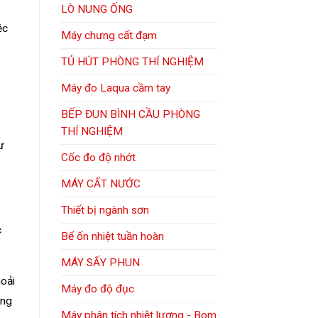
LÒ NUNG ỐNG
ệc
Máy chưng cất đạm
TỦ HÚT PHÒNG THÍ NGHIỆM
Máy đo Laqua cầm tay
BẾP ĐUN BÌNH CẦU PHÒNG
THÍ NGHIỆM
ư
Cốc đo độ nhớt
MÁY CẤT NƯỚC
Thiết bị ngành sơn
c
Bể ổn nhiệt tuần hoàn
MÁY SẤY PHUN
hoải
Máy đo độ đục
ờng
Máy phân tích nhiệt lượng - Bom