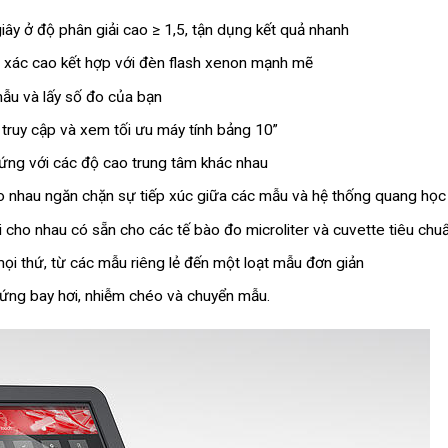
ây ở độ phân giải cao ≥ 1,5, tận dụng kết quả nhanh
 xác cao kết hợp với đèn flash xenon mạnh mẽ
mẫu và lấy số đo của bạn
ruy cập và xem tối ưu máy tính bảng 10”
 ứng với các độ cao trung tâm khác nhau
o nhau ngăn chặn sự tiếp xúc giữa các mẫu và hệ thống quang học
 cho nhau có sẵn cho các tế bào đo microliter và cuvette tiêu chu
ọi thứ, từ các mẫu riêng lẻ đến một loạt mẫu đơn giản
 ứng bay hơi, nhiễm chéo và chuyển mẫu.