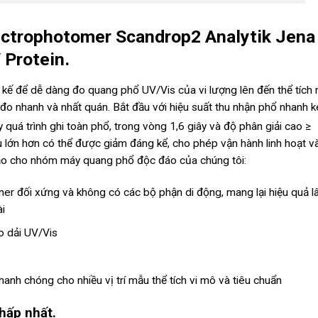
ctrophotomer Scandrop2 Analytik Jena
 Protein.
t kế để dễ dàng đo quang phổ UV/Vis của vi lượng lên đến thể tích
đo nhanh và nhất quán. Bắt đầu với hiệu suất thu nhận phổ nhanh 
 quá trình ghi toàn phổ, trong vòng 1,6 giây và độ phân giải cao ≥
u lớn hơn có thể được giảm đáng kể, cho phép vận hành linh hoạt v
ảo cho nhóm máy quang phổ độc đáo của chúng tôi:
rner đối xứng và không có các bộ phận di động, mang lại hiệu quả l
ài
o dải UV/Vis
nh chóng cho nhiều vị trí mẫu thể tích vi mô và tiêu chuẩn
hấp nhất.