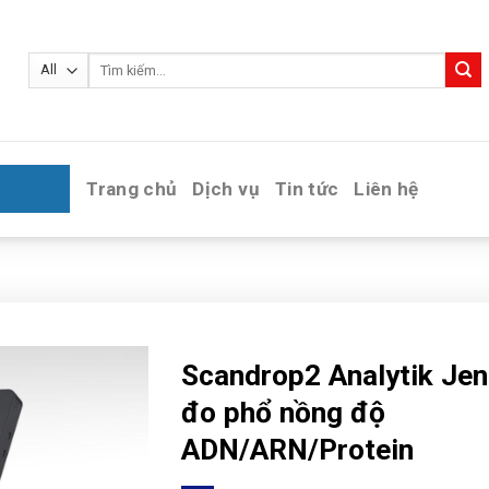
Tìm
kiếm:
Trang chủ
Dịch vụ
Tin tức
Liên hệ
Scandrop2 Analytik Je
đo phổ nồng độ
ADN/ARN/Protein