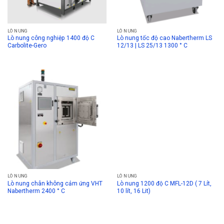
LÒ NUNG
LÒ NUNG
Lò nung công nghiệp 1400 độ C
Lò nung tốc độ cao Nabertherm LS
Carbolite-Gero
12/13 | LS 25/13 1300 ° C
LÒ NUNG
LÒ NUNG
Lò nung chân không cảm ứng VHT
Lò nung 1200 độ C MFL-12D ( 7 Lít,
Nabertherm 2400 ° C
10 lít, 16 Lit)