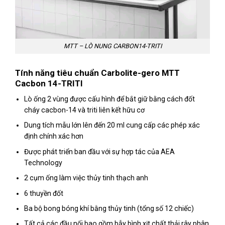
MTT – LÒ NUNG CARBON14-TRITI
Tính năng tiêu chuẩn
Carbolite-gero MTT
Cacbon 14-TRITI
Lò ống 2 vùng được cấu hình để bắt giữ bằng cách đốt
cháy cacbon-14 và triti liên kết hữu cơ
Dung tích mẫu lớn lên đến 20 ml cung cấp các phép xác
định chính xác hơn
Được phát triển ban đầu với sự hợp tác của AEA
Technology
2 cụm ống làm việc thủy tinh thạch anh
6 thuyền đốt
Ba bộ bong bóng khí bằng thủy tinh (tổng số 12 chiếc)
Tất cả các đầu nối bao gồm bẫy bình xịt chất thải rây phân