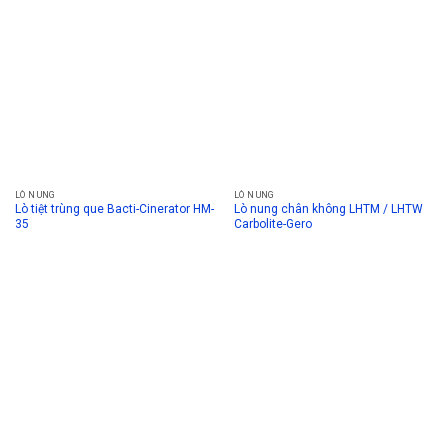
LÒ NUNG
LÒ NUNG
Lò tiệt trùng que Bacti-Cinerator HM-
Lò nung chân không LHTM / LHTW
35
Carbolite-Gero