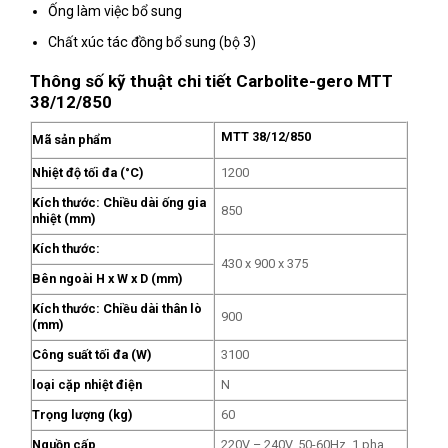
Ống làm việc bổ sung
Chất xúc tác đồng bổ sung (bộ 3)
Thông số kỹ thuật chi tiết Carbolite-gero MTT
38/12/850
MTT 38/12/850
Mã sản phẩm
Nhiệt độ tối đa (°C)
1200
Kích thước: Chiều dài ống gia
850
nhiệt (mm)
Kích thước:
430 x 900 x 375
Bên ngoài H x W x D (mm)
Kích thước: Chiều dài thân lò
900
(mm)
Công suất tối đa (W)
3100
loại cặp nhiệt điện
N
Trọng lượng (kg)
60
Nguồn cấp
220V – 240V, 50-60Hz, 1 pha