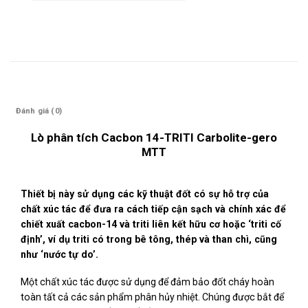
Mô tả
Đánh giá (0)
Lò phân tích Cacbon 14-TRITI Carbolite-gero
MTT
Thiết bị này sử dụng các kỹ thuật đốt có sự hỗ trợ của
chất xúc tác để đưa ra cách tiếp cận sạch và chính xác để
chiết xuất cacbon-14 và triti liên kết hữu cơ hoặc ‘triti cố
định’, ví dụ triti có trong bê tông, thép và than chì, cũng
như ‘nước tự do’.
Một chất xúc tác được sử dụng để đảm bảo đốt cháy hoàn
toàn tất cả các sản phẩm phân hủy nhiệt. Chúng được bắt để