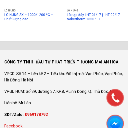
LÒ NUNG
LÒ NUNG
LÒ NUNG SX – 1000/1200 ºC –
Lò nạp đáy LHT 01/17 | LHT 02/17
Chất lượng cao
Nabertherm 1650 ° C
CÔNG TY TNHH ĐẦU TƯ PHÁT TRIỂN THƯƠNG MẠI AN HÒA
VPGD: Số 14 – Liền kề 2 – Tiểu khu Đô thị mới Vạn Phúc, Vạn Phúc,
Hà Đông, Hà Nội
VPGD HCM: Số 39, đường 37, KP.8, P.Linh Đông, Q. Thủ Đức, HCM
Liên hệ: Mr Lân
SĐT/Zalo:
0969178792
Facebook