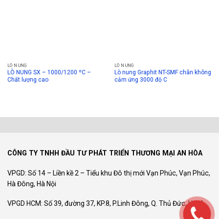
LÒ NUNG
LÒ NUNG
LÒ NUNG SX – 1000/1200 ºC –
Lò nung Graphit NT-SMF chân không
Chất lượng cao
cảm ứng 3000 độ C
CÔNG TY TNHH ĐẦU TƯ PHÁT TRIỂN THƯƠNG MẠI AN HÒA
VPGD: Số 14 – Liền kề 2 – Tiểu khu Đô thị mới Vạn Phúc, Vạn Phúc,
Hà Đông, Hà Nội
VPGD HCM: Số 39, đường 37, KP.8, P.Linh Đông, Q. Thủ Đức, HCM