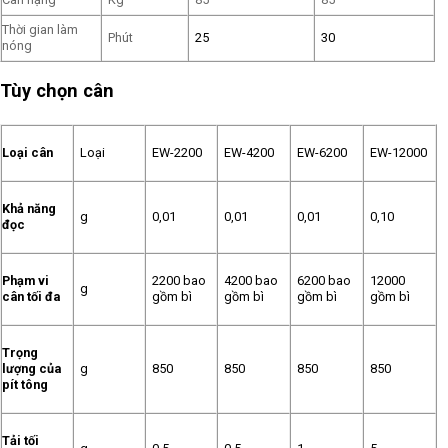
Thời gian làm
Phút
25
30
nóng
Tùy chọn cân
Loại cân
Loại
EW-2200
EW-4200
EW-6200
EW-12000
Khả năng
g
0,01
0,01
0,01
0,10
đọc
Phạm vi
2200 bao
4200 bao
6200 bao
12000
g
cân tối đa
gồm bì
gồm bì
gồm bì
gồm bì
Trọng
lượng của
g
850
850
850
850
pít tông
Tải tối