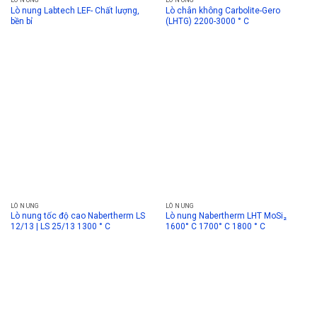
LÒ NUNG
LÒ NUNG
Lò nung Labtech LEF- Chất lượng,
Lò chân không Carbolite-Gero
bền bỉ
(LHTG) 2200-3000 ° C
LÒ NUNG
LÒ NUNG
Lò nung tốc độ cao Nabertherm LS
Lò nung Nabertherm LHT MoSi₂
12/13 | LS 25/13 1300 ° C
1600° C 1700° C 1800 ° C