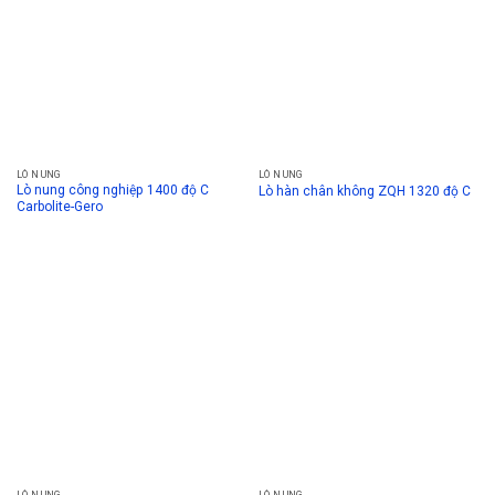
LÒ NUNG
LÒ NUNG
Lò nung công nghiệp 1400 độ C
Lò hàn chân không ZQH 1320 độ C
Carbolite-Gero