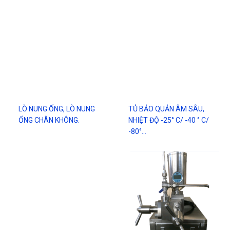
LÒ NUNG ỐNG, LÒ NUNG
TỦ BẢO QUẢN ÂM SÂU,
ỐNG CHÂN KHÔNG.
NHIỆT ĐỘ -25° C/ -40 ° C/
-80°…