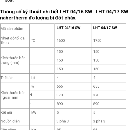
soát
Thông số kỹ thuật chi tiết LHT 04/16 SW |
LHT
04/17 SW
nabertherm đo lượng bị đốt cháy.
LHT 04/16 SW
LHT 04/17 SW
Mã sản phẩm
Nhiệt độ tối đa
°C
1600
1750
Tmax
150
150
Kích thước bên
150
150
trong (mm)
150
150
Thể tích
Lít
4
4
w
655
655
Kích thước bên
d
370
370
ngoài mm
h
890
890
Kết nối
kW
5
5
Nguồn điện
3 pha 3
3 pha 3
Cân nặng
Kg
85
85