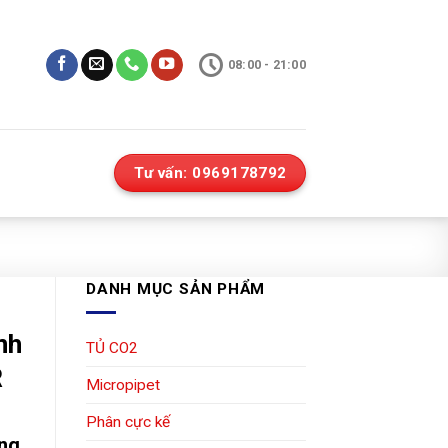
08:00 - 21:00
Tư vấn: 0969178792
DANH MỤC SẢN PHẨM
nh
TỦ CO2
R
Micropipet
Phân cực kế
ồng