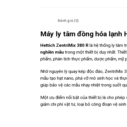
Mô tả
Đánh giá (0)
Máy ly tâm đồng hóa lạnh 
Hettich ZentriMix 380 R
là hệ thống ly tâm 
nghiền mẫu
trong một thiết bị duy nhất. Thiế
phẩm, phân tích thực phẩm, dược phẩm, mỹ ph
Nhờ nguyên lý quay kép độc đáo, ZentriMix 38
mẫu tạo hạt nano, phá vỡ mô sinh học và thự
giúp bảo vệ các mẫu nhạy nhiệt trong suốt quá 
Một ưu điểm nổi bật của thiết bị là cho phép s
giảm chi phí vật tư, loại bỏ công đoạn vệ si