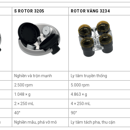
S ROTOR 3205
ROTOR VĂNG 3234
Nghiền và trộn mạnh
Ly tâm truyền thống
2.500 rpm
5.000 rpm
1.048 × g
4.863 × g
2 × 250 mL
4 × 250 mL
40°
90°
u
Nghiền mẫu, phá vỡ mô
Ly tâm tách pha, thu cặn