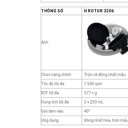
THÔNG SỐ
H ROTOR 3206
Ảnh
Chức năng chính
Trộn và đồng nhất mẫu
Tốc độ tối đa
1.500 rpm
RCF tối đa
377 × g
Dung tích tối đa
2 × 250 mL
Góc làm việc
40°
Ứng dụng
Đồng nhất hóa, trộn mẫ