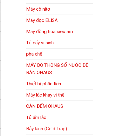
Máy cô nitơ
Máy đọc ELISA
Máy đồng hóa siêu âm
Tủ cấy vi sinh
pha chế
MÁY ĐO THÔNG SỐ NƯỚC ĐỂ
BÀN OHAUS
Thiết bị phân tích
Máy lắc khay vi thể
CÂN ĐẾM OHAUS
Tủ ấm lắc
Bẫy lạnh (Cold Trap)