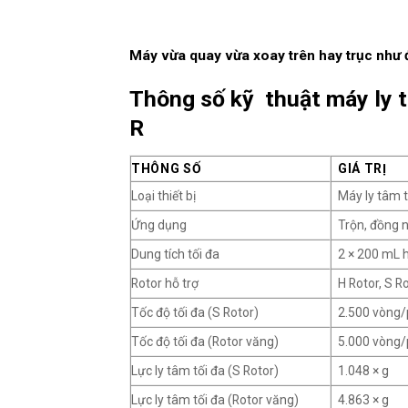
Máy vừa quay vừa xoay trên hay trục như 
Thông số kỹ thuật máy ly 
R
THÔNG SỐ
GIÁ TRỊ
Loại thiết bị
Máy ly tâm t
Ứng dụng
Trộn, đồng 
Dung tích tối đa
2 × 200 mL 
Rotor hỗ trợ
H Rotor, S Ro
Tốc độ tối đa (S Rotor)
2.500 vòng/
Tốc độ tối đa (Rotor văng)
5.000 vòng/
Lực ly tâm tối đa (S Rotor)
1.048 × g
Lực ly tâm tối đa (Rotor văng)
4.863 × g