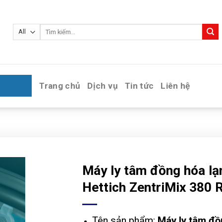
Tìm
kiếm:
Trang chủ
Dịch vụ
Tin tức
Liên hệ
Máy ly tâm đồng hóa lạ
Hettich ZentriMix 380 
Tên sản phẩm:
Máy ly tâm đ