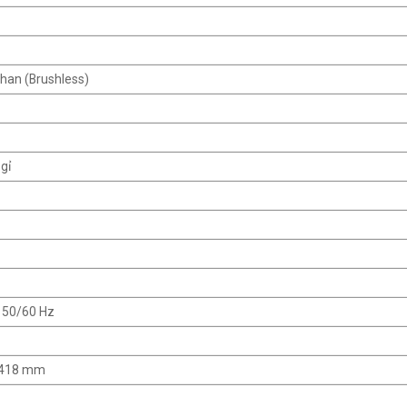
than (Brushless)
gỉ
, 50/60 Hz
× 418 mm