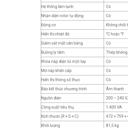
Hệ thống làm lạnh
Có
Nhận diện rotor tự động
Có
Động cơ
Không chổi 
Hiển thị nhiệt độ
°C hoặc °F
Giám sát mất cân bằng
Có
Buồng ly tâm
Thép không 
Khóa nắp điện tử một tay
Có
Mở nắp khẩn cấp
Có
Hiển thị thông số thực
Có
Báo kết thúc chương trình
Âm thanh
Nguồn điện
200 – 240 V
Công suất tiêu thụ
1.400 VA
Kích thước (R × S × C)
472 × 759 
Khối lượng
81,5 kg