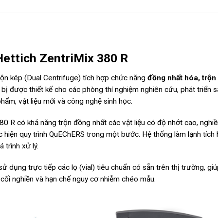
Hettich ZentriMix 380 R
trộn kép (Dual Centrifuge) tích hợp chức năng
đồng nhất hóa, trộn
t bị được thiết kế cho các phòng thí nghiệm nghiên cứu, phát triển 
ẩm, vật liệu mới và công nghệ sinh học.
0 R có khả năng trộn đồng nhất các vật liệu có độ nhớt cao, nghi
c hiện quy trình QuEChERS trong một bước. Hệ thống làm lạnh tích
trình xử lý.
ử dụng trực tiếp các lọ (vial) tiêu chuẩn có sẵn trên thị trường, gi
nh cối nghiền và hạn chế nguy cơ nhiễm chéo mẫu.