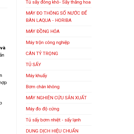
Tủ sấy đông khô- Sấy thăng hoa
MÁY ĐO THÔNG SỐ NƯỚC ĐỂ
BÀN LAQUA - HORIBA
MÁY ĐỒNG HÓA
Máy trộn công nghiệp
 và
CÂN TỶ TRỌNG
sản
TỦ SẤY
ền
Máy khuấy
 hợp
Bơm chân không
MÁY NGHIÊN CỨU SẢN XUẤT
úp
Máy đo độ cứng
Tủ sấy bơm nhiệt - sấy lạnh
DUNG DỊCH HIỆU CHUẨN