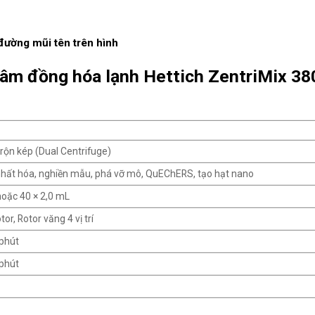
đường mũi tên trên hình
tâm đồng hóa lạnh Hettich ZentriMix 38
rộn kép (Dual Centrifuge)
nhất hóa, nghiền mẫu, phá vỡ mô, QuEChERS, tạo hạt nano
hoặc 40 × 2,0 mL
tor, Rotor văng 4 vị trí
phút
phút