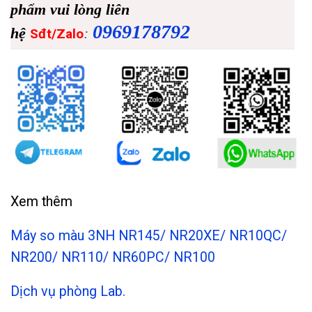
phẩm vui lòng liên
0969178792
hệ
:
Sđt/Zalo
Xem thêm
Máy so màu 3NH NR145/ NR20XE/ NR10QC/
NR200/ NR110/ NR60PC/ NR100
Dịch vụ phòng Lab.