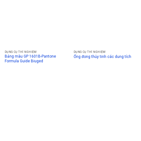
DỤNG CỤ THÍ NGHIỆM
DỤNG CỤ THÍ NGHIỆM
Bảng màu GP 1601B-Pantone
Ống đong thủy tinh các dung tích
Formula Guide Biuged