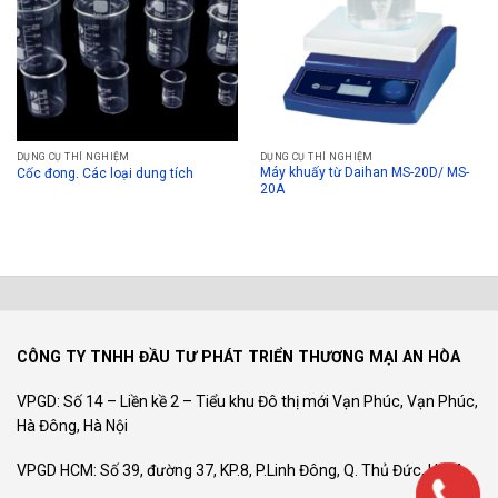
DỤNG CỤ THÍ NGHIỆM
DỤNG CỤ THÍ NGHIỆM
Máy khuấy từ Daihan MS-20D/ MS-
Cốc đong. Các loại dung tích
20A
CÔNG TY TNHH ĐẦU TƯ PHÁT TRIỂN THƯƠNG MẠI AN HÒA
VPGD: Số 14 – Liền kề 2 – Tiểu khu Đô thị mới Vạn Phúc, Vạn Phúc,
Hà Đông, Hà Nội
VPGD HCM: Số 39, đường 37, KP.8, P.Linh Đông, Q. Thủ Đức, HCM