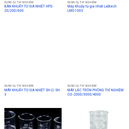
DỤNG CỤ THÍ NGHIỆM
DỤNG CỤ THÍ NGHIỆM
BÀN KHUẤY TỪ GIA NHIỆT HPS-
Máy Khuấy từ gia nhiệt Labtech
20/20D/600
LMS-1003
DỤNG CỤ THÍ NGHIỆM
DỤNG CỤ THÍ NGHIỆM
MÁY KHUẤY TỪ GIA NHIỆT SH-2/ SH-
MÁY LẮC TRÒN PHÒNG THÍ NGHIỆM
3
OS -2000/3000/4000