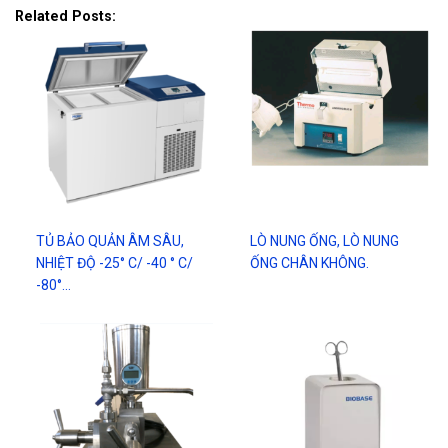
Related Posts:
TỦ BẢO QUẢN ÂM SÂU,
LÒ NUNG ỐNG, LÒ NUNG
NHIỆT ĐỘ -25° C/ -40 ° C/
ỐNG CHÂN KHÔNG.
-80°…